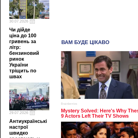
30.07.2026
Чи дійде
ціна до 100
гривень за
літр:
бензиновий
ринок
України
тріщить по
швах
29.07.2026
Антиукраїнські
настрої
швидко