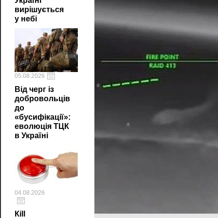
Україні
вирішується
у небі
05.08.2026
Від черг із
добровольців
до
«бусифікації»:
еволюція ТЦК
в Україні
04.08.2026
Кill