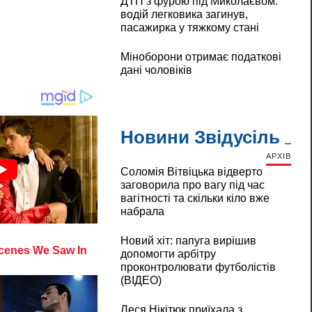
ДТП з фурою під Миколаєвом:
водій легковика загинув,
пасажирка у тяжкому стані
Міноборони отримає податкові
дані чоловіків
Новини Звідусіль
АРХІВ
Соломія Вітвіцька відверто
заговорила про вагу під час
вагітності та скільки кіло вже
набрала
Новий хіт: папуга вирішив
допомогти арбітру
проконтролювати футболістів
(ВІДЕО)
Леся Нікітюк приїхала з