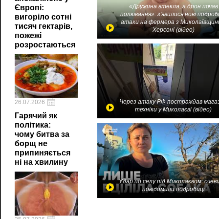
«Дружина втекла, а дрон почав
Європі:
полювання»: з'явилися нові подроб
вигоріло сотні
атаки на фермера з Миколаївщин
тисяч гектарів,
Херсоні (відео)
пожежі
розростаються
Через атаку РФ постраждав мага
26.07.2026
техніки у Миколаєві (відео)
Гарячий як
політика:
чому битва за
борщ не
припиняється
ні на хвилину
Удар по селу під Миколаєвом: очев
повідомили подробиці