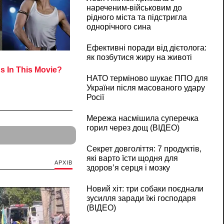
нареченим-військовим до
рідного міста та підстригла
однорічного сина
Ефективні поради від дієтолога:
як позбутися жиру на животі
НАТО терміново шукає ППО для
України після масованого удару
Росії
Мережа насмішила суперечка
горил через дощ (ВІДЕО)
Секрет довголіття: 7 продуктів,
які варто їсти щодня для
АРХІВ
здоров’я серця і мозку
Новий хіт: три собаки поєднали
зусилля заради їжі господаря
(ВІДЕО)