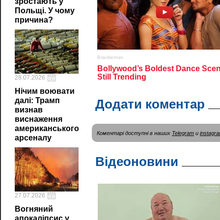
зростають у
Польщі. У чому
причина?
28.07.2026
Нічим воювати
далі: Трамп
Додати коментар
визнав
виснаження
американського
Коментарі доступні в наших
Telegram
и
instagr
арсеналу
Відеоновини
27.07.2026
Вогняний
апокаліпсис у