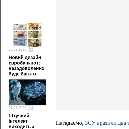
02.08.2026
Новий дизайн
євробанкнот:
незадоволених
буде багато
01.08.2026
Штучний
інтелект
Нагадаємо,
ЗСУ вразили два 
виходить з-