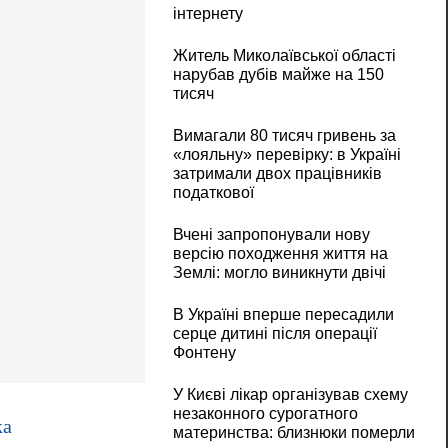
інтернету
Житель Миколаївської області
нарубав дубів майже на 150
тисяч
Вимагали 80 тисяч гривень за
«лояльну» перевірку: в Україні
затримали двох працівників
податкової
Вчені запропонували нову
версію походження життя на
Землі: могло виникнути двічі
В Україні вперше пересадили
серце дитині після операції
Фонтену
У Києві лікар організував схему
незаконного сурогатного
ка
материнства: близнюки померли