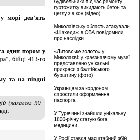
будівельники під час ремонту
гуртожитку викидають бетон та
цеглу з вікон (відео)
у морі дев'ять
Миколаївську область атакували
«Шахеди»: в ОВА повідомили
про наслідки
та один пором у
«Литовське золото» у
Миколаєві: у краєзнавчому музеї
а", бійці 413-го
представлено унікальні
прикраси з балтійського
бурштину (фото)
му та на півдні
Українцям за кордоном
спростили оформлення
паспорта
ій (загалом 50
вді.
У Туреччині знайшли унікальну
1800-річну статую бога
медицини
У Росії стався масштабний збій