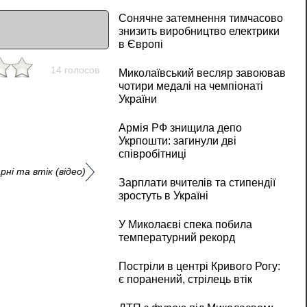
Сонячне затемнення тимчасово
знизить виробництво електрики
в Європі
14 голосов
Миколаївський весляр завоював
чотири медалі на чемпіонаті
України
Армія РФ знищила депо
Укрпошти: загинули дві
співробітниці
ні та втік (відео)
Зарплати вчителів та стипендії
зростуть в Україні
У Миколаєві спека побила
температурний рекорд
Постріли в центрі Кривого Рогу:
є поранений, стрілець втік