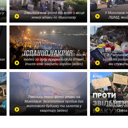
иці
и у
З'явилися нові фото та відео з місця
У Миколаєві 
нічної атаки по Миколаєву
ЛШМД, який
Міграційна криза в Європі: до 10 тисяч
У Радушному
зин
людей за добу прорвалися до Іспанії,
загиблої родин
Італія хоче закрити кордон (відео)
він служить
З'явились перші фото атаки на
Миколаєві: безпілотник пробив дах
У Миколаєв
идці
житлового будинку та залетів у
підтримку ко
квартиру (відео)
Олега 