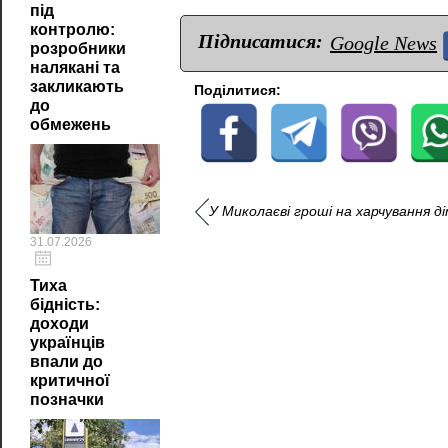
під
контролю:
Підписатися:
Google News
розробники
налякані та
закликають
Поділитися:
до
обмежень
У Миколаєві гроші на харчування д
31.07.2026
Тиха
бідність:
доходи
українців
впали до
критичної
позначки