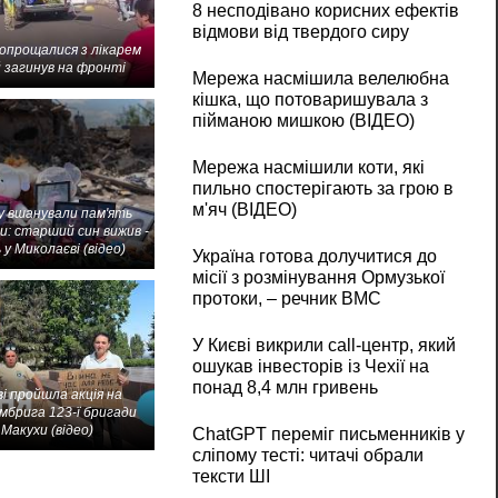
8 несподівано корисних ефектів
відмови від твердого сиру
попрощалися з лікарем
 загинув на фронті
Мережа насмішила велелюбна
кішка, що потоваришувала з
пійманою мишкою (ВІДЕО)
Мережа насмішили коти, які
пильно спостерігають за грою в
м'яч (ВІДЕО)
 вшанували пам'ять
и: старший син вижив -
 у Миколаєві (відео)
Україна готова долучитися до
місії з розмінування Ормузької
протоки, – речник ВМС
У Києві викрили call-центр, який
ошукав інвесторів із Чехії на
понад 8,4 млн гривень
і пройшла акція на
мбрига 123-ї бригади
Макухи (відео)
ChatGPT переміг письменників у
сліпому тесті: читачі обрали
тексти ШІ