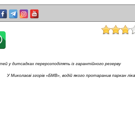
ітей у дитсадках перерозподілять із гарантійного резерву
У Миколаєві згорів «БМВ», водій якого протаранив паркан лікар