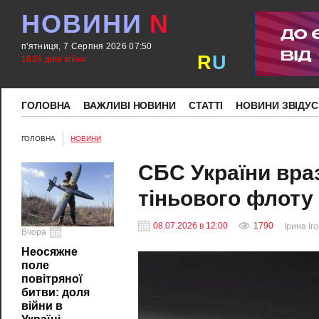
НОВИНИ
N
п'ятниця, 7 Серпня 2026 07:50
R
U
1626 днів війни
ГОЛОВНА
ВАЖЛИВІ НОВИНИ
СТАТТІ
НОВИНИ ЗВІДУС
ГОЛОВНА
НОВИНИ
СБС України враз
тіньового флоту
08.07.2026 в 12:00
1790
Ірина Іг
Вчора
Неосяжне
поле
повітряної
битви: доля
війни в