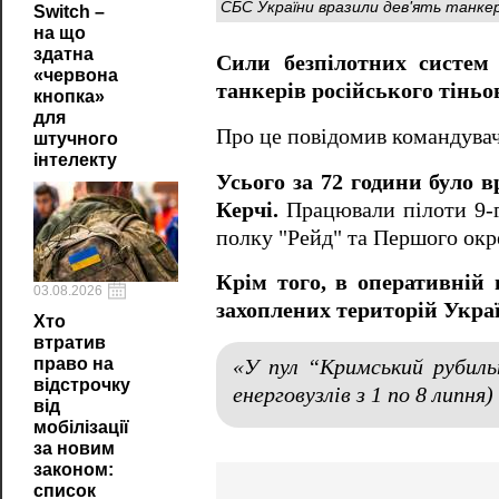
СБС України вразили дев'ять танкер
Switch –
на що
здатна
Сили безпілотних систем
«червона
танкерів російського тіньо
кнопка»
для
Про це повідомив командува
штучного
інтелекту
Усього за 72 години було в
Керчі.
Працювали пілоти 9-го
полку "Рейд" та Першого ок
Крім того, в оперативній
03.08.2026
захоплених територій Украї
Хто
втратив
право на
«У пул “Кримський рубильн
відстрочку
енерговузлів з 1 по 8 липня
від
мобілізації
за новим
законом:
список