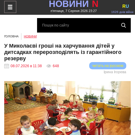
НОВИНИ
N
R
U
п'ятниця, 7 Серпня 2026 23:27
1626 днів війни
ГОЛОВНА
НОВИНИ
У Миколаєві гроші на харчування дітей у
дитсадках перерозподілять із гарантійного
резерву
читать на русском
08.07.2026 в 11:38
648
Ірина Ігорева