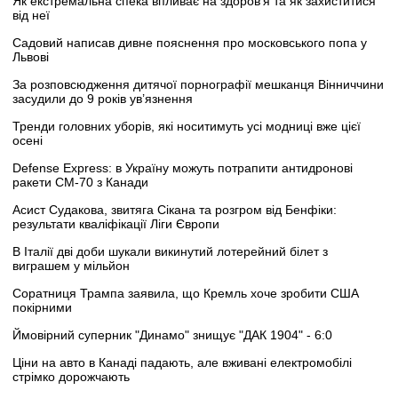
Як екстремальна спека впливає на здоров’я та як захиститися
від неї
Садовий написав дивне пояснення про московського попа у
Львові
За розповсюдження дитячої порнографії мешканця Вінниччини
засудили до 9 років ув’язнення
Тренди головних уборів, які носитимуть усі модниці вже цієї
осені
Defense Express: в Україну можуть потрапити антидронові
ракети CM-70 з Канади
Асист Судакова, звитяга Сікана та розгром від Бенфіки:
результати кваліфікації Ліги Європи
В Італії дві доби шукали викинутий лотерейний білет з
виграшем у мільйон
Соратниця Трампа заявила, що Кремль хоче зробити США
покірними
Ймовірний суперник "Динамо" знищує "ДАК 1904" - 6:0
Ціни на авто в Канаді падають, але вживані електромобілі
стрімко дорожчають