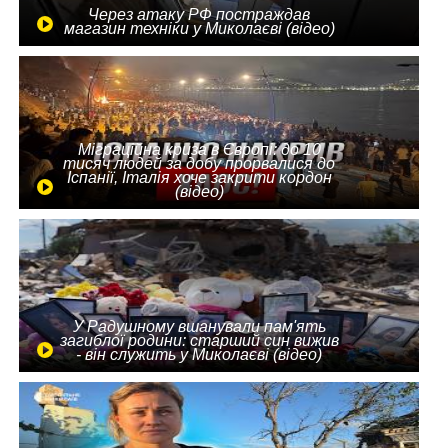
Через атаку РФ постраждав
магазин техніки у Миколаєві (відео)
Міграційна криза в Європі: до 10
тисяч людей за добу прорвалися до
Іспанії, Італія хоче закрити кордон
(відео)
У Радушному вшанували пам'ять
загиблої родини: старший син вижив
- він служить у Миколаєві (відео)