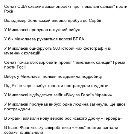
Сенат США схвалив законопроект про "пекельні санкції" проти
Росії
Володимир Зеленський вперше прибув до Сербії
У Миколаєві пролунав потужний вибух
У бік Миколаєва рухаються ворожі БПЛА
У Миколаєві оцифрують 500 історичних фотографій із
музейних колекцій
Сенат почав обговорювати проект "пекельних санкцій" Грема
проти Росії
Вибух у Миколаєві: поліція повідомила подробиці
Під Рівне через вибух гранати постраждали студенти
У Миколаєві відбудеться забіг «Біжу за Героїв України»
У Миколаєві пролунав вибух: одна людина загинула, ще двоє
постраждали
В Україні виявили нову версію російського дрону «Гербера»
В Івано-Франківську співробітники «Нової пошти» вигнали
собаку: їх звільнили