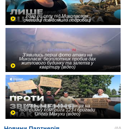
Удар по селу під Миколаєвом:
очевидці повідомили подробиці
З'явились перші фото атаки на
Миколаєві: безпілотник пробив дах
житлового будинку та залетів у
квартиру (відео)
У Миколаєві пройшла акція на
підтримку комбрига 123-ї бригади
Олега Макухи (відео)