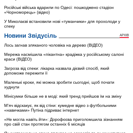
Російські війська вдарили по Одесі: пошкоджено стадіон
«Чорноморець» (відео)
У Миколаєві встановили нові «туманчики» для прохолоди у
спеку
Новини Звідусіль
АРХІВ
Лось загнав зляканого чоловіка на дерево (ВІДЕО)
Мережа насмішила «пікантна» крадіжка у російському салоні
краси (ВІДЕО)
Загроза від спеки: лікарка назвала дієвий спосіб, який
допоможе пережити її
Маленькі кроки, які можна зробити сьогодні, щоб почати
худнути
Мінісумки більше не в моді: який тренд прийшов їм на зміну
М'яч відскакує, як від стіни: кумедне відео з футбольними
«навичками» Путіна підриває інтернет
«Не могла навіть йти»: Дорофєєва приголомшила зізнанням
про свій стан протягом останніх 6 місяців