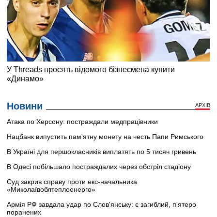
Новини
АРХІВ
Атака по Херсону: постраждали медпрацівники
Нацбанк випустить пам'ятну монету на честь Папи Римського
В Україні для першокласників виплатять по 5 тисяч гривень
В Одесі побільшало постраждалих через обстріл стадіону
Суд закрив справу проти екс-начальника
«Миколаївоблтеплоенерго»
Армія РФ завдала удар по Слов'янську: є загиблий, п'ятеро
поранених