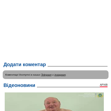
Додати коментар
Коментарі доступні в наших
Telegram
и
instagram
.
Відеоновини
АРХІВ