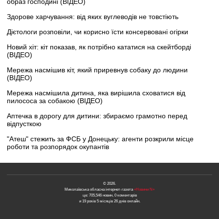
образ господині (ВІДЕО)
Здорове харчування: від яких вуглеводів не товстіють
Дієтологи розповіли, чи корисно їсти консервовані огірки
Новий хіт: кіт показав, як потрібно кататися на скейтборді
(ВІДЕО)
Мережа насмішив кіт, який приревнув собаку до людини
(ВІДЕО)
Мережа насмішила дитина, яка вирішила сховатися від
пилососа за собакою (ВІДЕО)
Аптечка в дорогу для дитини: збираємо грамотно перед
відпусткою
"Атеш" стежить за ФСБ у Донецьку: агенти розкрили місце
роботи та розпорядок окупантів
© 2026.
Миколаївська обласна інтернет-газета
«Новини N»
це: 705,546 новин, 0 коментарів
и 19 років 5 місяців 26 днів онлайн.