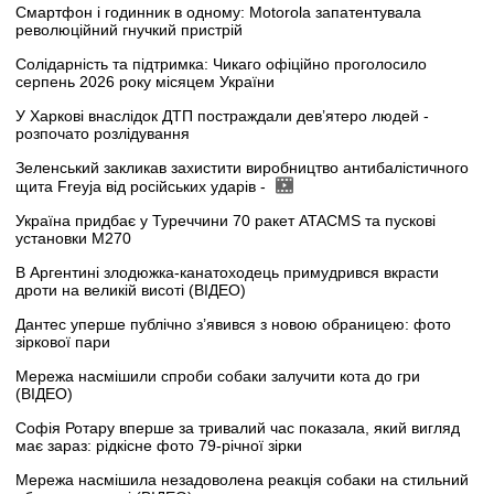
Смартфон і годинник в одному: Motorola запатентувала
революційний гнучкий пристрій
Солідарність та підтримка: Чикаго офіційно проголосило
серпень 2026 року місяцем України
У Харкові внаслідок ДТП постраждали дев’ятеро людей -
розпочато розлідування
Зеленський закликав захистити виробництво антибалістичного
щита Freyja від російських ударів -
Україна придбає у Туреччини 70 ракет ATACMS та пускові
установки M270
В Аргентині злодюжка-канатоходець примудрився вкрасти
дроти на великій висоті (ВІДЕО)
Дантес уперше публічно з’явився з новою обраницею: фото
зіркової пари
Мережа насмішили спроби собаки залучити кота до гри
(ВІДЕО)
Софія Ротару вперше за тривалий час показала, який вигляд
має зараз: рідкісне фото 79-річної зірки
Мережа насмішила незадоволена реакція собаки на стильний