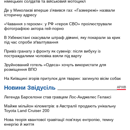
німецьких солдатів та військовий мотоцикл
Де у Миколаєві вперше з'явився газ: «Газмережі» назвали
історичну адресу
«Чавання з героєм»: у РФ «героя СВО» проілюстрували
фотографією актора гей-порно
В Узбекистані скасували штраф дівчині, яку покарали за крик
під час спроби зґвалтування
Привіз гранату з фронту як сувенір: після вибуху із
постраждалими чоловіка взяли під варту
Зруйнований готель «Одеса» хочуть використати для
розміщення ВПО
На Київщині згорів притулок для тварин: загинуло вісім собак
Новини Звідусіль
АРХІВ
Легенда Барселони став гравцем Лос-Анджелес Гелаксі
Майже мільйон кілометрів: в Австралії продають унікальну
Toyota Land Cruiser 200
Нова теорія квантової гравітації пов'язує ентропію, темну
енергію й життя