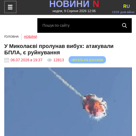
НОВИНИ
N
R
U
неділя, 9 Серпня 2026 12:06
1628 днів війни
ГОЛОВНА
НОВИНИ
У Миколаєві пролунав вибух: атакували
БПЛА, є руйнування
читать на русском
06.07.2026 в 19:37
12813