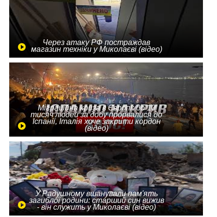
Через атаку РФ постраждав
магазин техніки у Миколаєві (відео)
Міграційна криза в Європі: до 10
тисяч людей за добу прорвалися до
Іспанії, Італія хоче закрити кордон
(відео)
У Радушному вшанували пам'ять
загиблої родини: старший син вижив
- він служить у Миколаєві (відео)