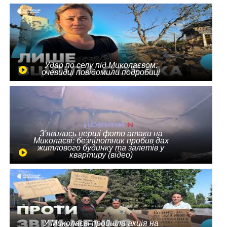
Удар по селу під Миколаєвом:
очевидці повідомили подробиці
З'явились перші фото атаки на
Миколаєві: безпілотник пробив дах
житлового будинку та залетів у
квартиру (відео)
У Миколаєві пройшла акція на