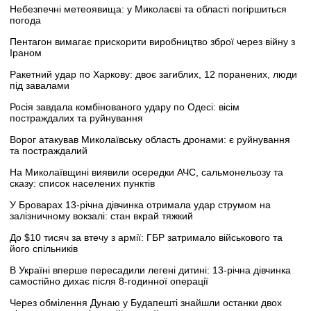
Небезпечні метеоявища: у Миколаєві та області погіршиться
погода
Пентагон вимагає прискорити виробництво зброї через війну з
Іраном
Ракетний удар по Харкову: двоє загиблих, 12 поранених, люди
під завалами
Росія завдала комбінованого удару по Одесі: вісім
постраждалих та руйнування
Ворог атакував Миколаївську область дронами: є руйнування
та постраждалий
На Миколаївщині виявили осередки АЧС, сальмонельозу та
сказу: список населених пунктів
У Броварах 13-річна дівчинка отримала удар струмом на
залізничному вокзалі: стан вкрай тяжкий
До $10 тисяч за втечу з армії: ГБР затримало військового та
його спільників
В Україні вперше пересадили легені дитині: 13-річна дівчинка
самостійно дихає після 8-годинної операції
Через обмілення Дунаю у Будапешті знайшли останки двох