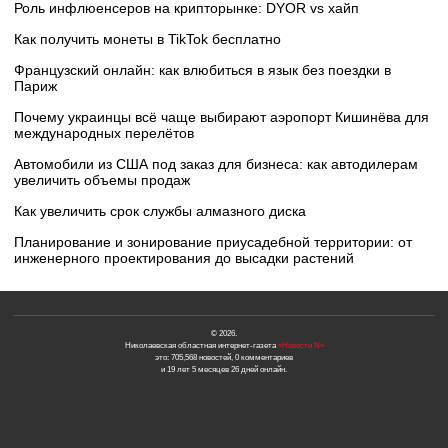
Роль инфлюенсеров на крипторынке: DYOR vs хайп
Как получить монеты в TikTok бесплатно
Французский онлайн: как влюбиться в язык без поездки в
Париж
Почему украинцы всё чаще выбирают аэропорт Кишинёва для
международных перелётов
Автомобили из США под заказ для бизнеса: как автодилерам
увеличить объемы продаж
Как увеличить срок службы алмазного диска
Планирование и зонирование приусадебной территории: от
инженерного проектирования до высадки растений
© 2026.
Николаевская областная интернет-газета
«Новости N»
это: 705,568 новостей, 0 комментариев
и 19 лет 5 месяцев 26 дней онлайн.