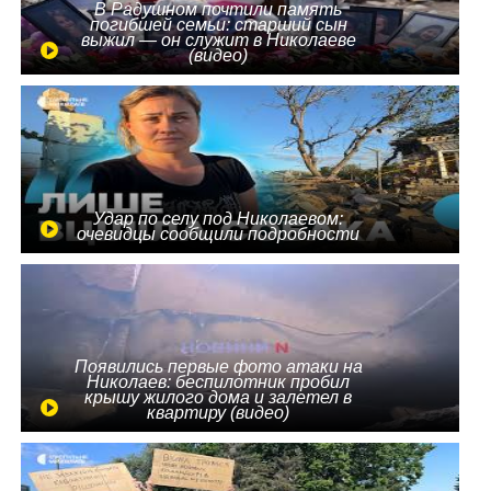
В Радушном почтили память
погибшей семьи: старший сын
выжил — он служит в Николаеве
(видео)
Удар по селу под Николаевом:
очевидцы сообщили подробности
Появились первые фото атаки на
Николаев: беспилотник пробил
крышу жилого дома и залетел в
квартиру (видео)