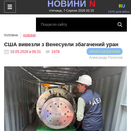
НОВИНИ
N
R
U
п'ятниця, 7 Серпня 2026 02:15
1626 днів війни
ГОЛОВНА
НОВИНИ
США вивезли з Венесуели збагачений уран
читать на русском
10.05.2026 в 06:31
1978
Александр Пепелов