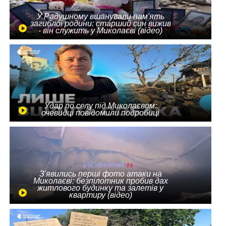
У Радушному вшанували пам'ять
загиблої родини: старший син вижив
- він служить у Миколаєві (відео)
Удар по селу під Миколаєвом:
очевидці повідомили подробиці
З'явились перші фото атаки на
Миколаєві: безпілотник пробив дах
житлового будинку та залетів у
квартиру (відео)