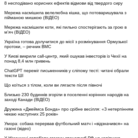
8 несподівано корисних ефектів відмови від твердого сиру
Мережа насмішила велелюбна кішка, що потоваришувала з
пійманою мишкою (ВІДЕО)
Мережа насмішили коти, які пильно спостерігають за грою в
м'яч (ВІДЕО)
Україна готова долучитися до місії з розмінування Ормузької
протоки, – речник ВМС
У Києві викрили call-центр, який ошукав інвесторів із Чехії на
понад 8,4 млн гривень
ChatGPT переміг письменників у сліпому тесті: читачі обрали
тексти ШІ
Що коїться з тілом, коли ви лягаєте після півночі
Близько 230 будинків згоріли в поселенні корінних народів на
заході Канади (ВІДЕО)
Дружина «Джеймса Бонда» про срібне весілля: «З нетерпінням
чекаю наступних 25 років»
Умора: собака перервав футбольний матч і «відзначився» на
газоні (відео)
У Німеччині запобігли замаху спецслужб РФ на керівника