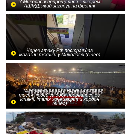
У Миколаєві попрощалися з лікарем
ЛШМД, який загинув на фронті
Через атаку РФ постраждав
магазин техніки у Миколаєві (відео)
Міграційна криза в Європі: до 10
тисяч людей за добу прорвалися до
Іспанії, Італія хоче закрити кордон
(відео)