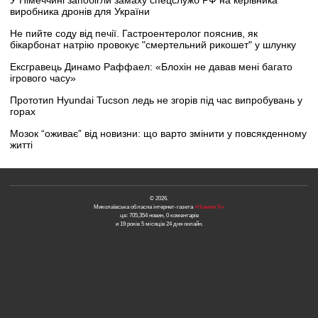
виробника дронів для України
Не пийте соду від печії. Гастроентеролог пояснив, як
бікарбонат натрію провокує "смертельний рикошет" у шлунку
Ексгравець Динамо Раффаел: «Блохін не давав мені багато
ігрового часу»
Прототип Hyundai Tucson ледь не згорів під час випробувань у
горах
Мозок “оживає” від новизни: що варто змінити у повсякденному
житті
© 2026.
Миколаївська обласна інтернет-газета
«Новини N»
це: 705,354 новин, 0 коментарів
и 19 років 5 місяців 24 дня онлайн.