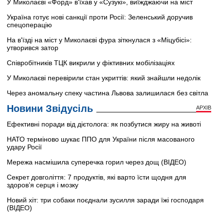
У Миколаєві «Форд» в'їхав у «Сузукі», виїжджаючи на міст
Україна готує нові санкції проти Росії: Зеленський доручив
спецоперацію
На в'їзді на міст у Миколаєві фура зіткнулася з «Міцубісі»:
утворився затор
Співробітників ТЦК викрили у фіктивних мобілізаціях
У Миколаєві перевірили стан укриттів: який знайшли недолік
Через аномальну спеку частина Львова залишилася без світла
Новини Звідусіль
АРХІВ
Ефективні поради від дієтолога: як позбутися жиру на животі
НАТО терміново шукає ППО для України після масованого
удару Росії
Мережа насмішила суперечка горил через дощ (ВІДЕО)
Секрет довголіття: 7 продуктів, які варто їсти щодня для
здоров’я серця і мозку
Новий хіт: три собаки поєднали зусилля заради їжі господаря
(ВІДЕО)