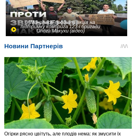
У Миколаєві пройшла акція на
підтримку комбрига 123-ї бригади
Олега Макухи (відео)