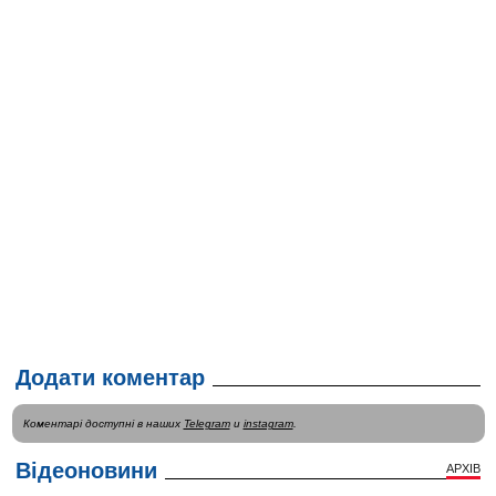
Додати коментар
Коментарі доступні в наших
Telegram
и
instagram
.
Відеоновини
АРХІВ