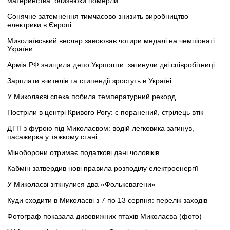
материнства: близнюки померли
Сонячне затемнення тимчасово знизить виробництво
електрики в Європі
Миколаївський весляр завоював чотири медалі на чемпіонаті
України
Армія РФ знищила депо Укрпошти: загинули дві співробітниці
Зарплати вчителів та стипендії зростуть в Україні
У Миколаєві спека побила температурний рекорд
Постріли в центрі Кривого Рогу: є поранений, стрілець втік
ДТП з фурою під Миколаєвом: водій легковика загинув,
пасажирка у тяжкому стані
Міноборони отримає податкові дані чоловіків
Кабмін затвердив нові правила розподілу електроенергії
У Миколаєві зіткнулися два «Фольксвагени»
Куди сходити в Миколаєві з 7 по 13 серпня: перелік заходів
Фотограф показала дивовижних птахів Миколаєва (фото)