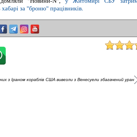
відомляли "Новини-N",
у Житомирі СБУ затрим
хабарі за "броню" працівників.
их з Іраном кораблів
США вивезли з Венесуели збагачений уран