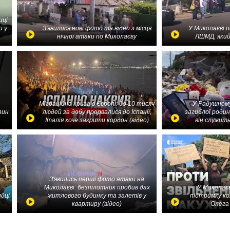
иці
и у
З'явилися нові фото та відео з місця
У Миколаєві 
нічної атаки по Миколаєву
ЛШМД, який
Міграційна криза в Європі: до 10 тисяч
У Радушному
зин
людей за добу прорвалися до Іспанії,
загиблої родин
Італія хоче закрити кордон (відео)
він служить
З'явились перші фото атаки на
Миколаєві: безпілотник пробив дах
У Миколаєв
идці
житлового будинку та залетів у
підтримку ко
квартиру (відео)
Олега 