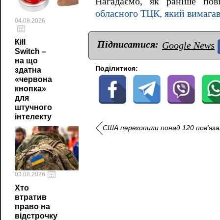
Нагадаємо, як раніше по
обласного ТЦК, який вимагав 
04.08.2026
Кill
Підписатися:
Google News
Switch –
на що
Поділитися:
здатна
«червона
кнопка»
для
штучного
інтелекту
США перехопили понад 120 пов'язан
03.08.2026
Хто
втратив
право на
відстрочку