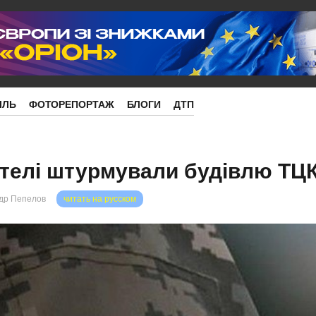
ІЛЬ
ФОТОРЕПОРТАЖ
БЛОГИ
ДТП
ителі штурмували будівлю ТЦ
др Пепелов
читать на русском