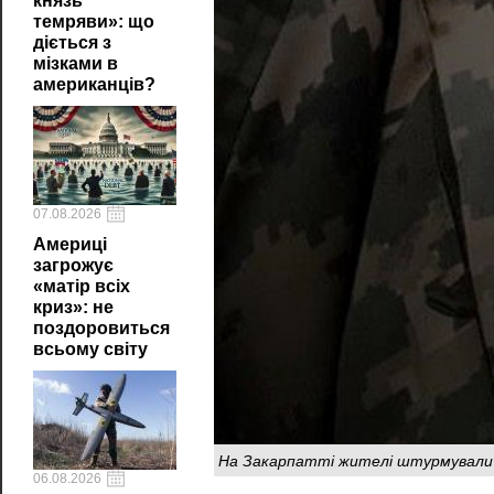
князь
темряви»: що
діється з
мізками в
американців?
07.08.2026
Америці
загрожує
«матір всіх
криз»: не
поздоровиться
всьому світу
На Закарпатті жителі штурмували
06.08.2026