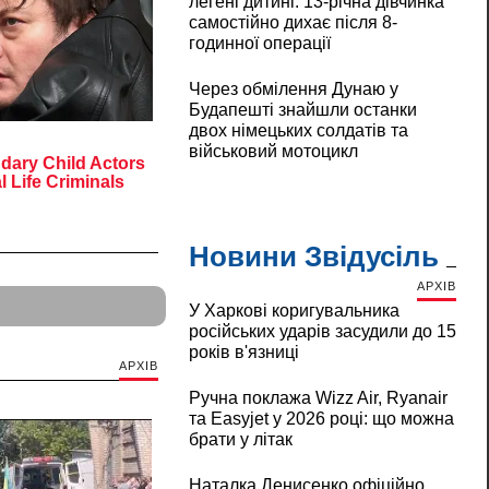
легені дитині: 13-річна дівчинка
самостійно дихає після 8-
годинної операції
Через обмілення Дунаю у
Будапешті знайшли останки
двох німецьких солдатів та
військовий мотоцикл
Новини Звідусіль
АРХІВ
У Харкові коригувальника
російських ударів засудили до 15
років в'язниці
АРХІВ
Ручна поклажа Wizz Air, Ryanair
та Easyjet у 2026 році: що можна
брати у літак
Наталка Денисенко офіційно