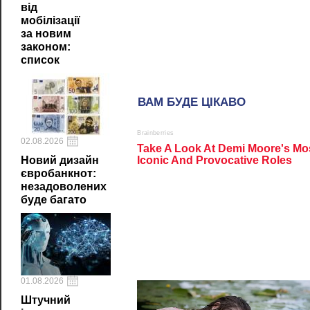
від
мобілізації
за новим
законом:
список
02.08.2026
Новий дизайн
євробанкнот:
незадоволених
буде багато
01.08.2026
Штучний