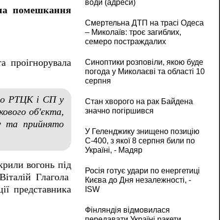
води (адреси)
 на помешкання
Смертельна ДТП на трасі Одеса
– Миколаїв: троє загиблих,
семеро постраждалих
та проігнорувала
Синоптики розповіли, якою буде
погода у Миколаєві та області 10
серпня
го РТЦК і СП у
Стан хворого на рак Байдена
значно погіршився
кового об'єкта,
ку та прийнято
У Геленджику знищено позицію
С-400, з якої 8 серпня били по
Україні, - Мадяр
крили вогонь під
Росія готує удари по енергетиці
 Віталій Глагола
Києва до Дня незалежності, -
ції представника
ISW
Фінляндія відмовилася
передавати Україні ракети