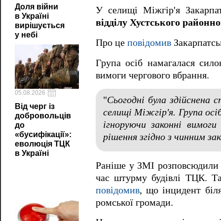
Доля війни
У селищі Міжгір'я Закарпа
в Україні
відділу Хустського районн
вирішується
у небі
Про це
повідомив
Закарпатсь
Група осіб намагалася сило
вимоги чергового вбрання.
05.08.2026
"
Сьогодні
була здійснена 
Від черг із
селищі Міжгір'я. Група осі
добровольців
ігноруючи законні вимоги
до
«бусифікації»:
рішення згідно з чинним з
еволюція ТЦК
в Україні
Раніше у ЗМІ розповсюдили і
час штурму будівлі ТЦК. Та
повідомив
, що інцидент біл
ромської громади.