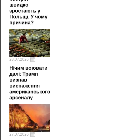
швидко
зростають у
Польщі. У чому
причина?
28.07.2026
Нічим воювати
далі: Трамп
визнав
виснаження
американського
арсеналу
27.07.2026