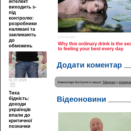
інтелект
виходить з-
під
контролю:
розробники
налякані та
закликають
до
обмежень
Додати коментар
31.07.2026
Коментарі доступні в наших
Telegram
и
instagr
Тиха
Відеоновини
бідність:
доходи
українців
впали до
критичної
позначки