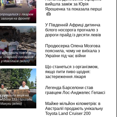
вийшла заміж за Юрія
Ярошенка та показала перші
попрощалися з лікарем
 загинув на фронті
У Південній Африці дитинча
білого носорога прогнало з
дороги прайд із десяти левів
Продюсерка Олена Мозгова
пояснила, чому не виїхала з
 вшанували пам'ять
України під час війни
и: старший син вижив -
 у Миколаєві (відео)
Що станеться з організмом,
якщо пити пиво щодня:
застереження лікаря
Легенда Барселони став
гравцем Лос-Анджелес Гелаксі
і пройшла акція на
мбрига 123-ї бригади
Майже мільйон кілометрів: в
Макухи (відео)
Австралії продають унікальну
Toyota Land Cruiser 200