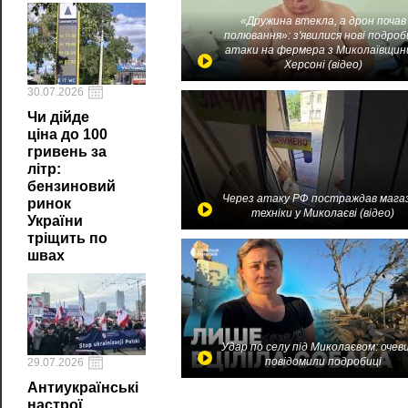
«Дружина втекла, а дрон почав
полювання»: з'явилися нові подроб
атаки на фермера з Миколаївщин
Херсоні (відео)
30.07.2026
Чи дійде
ціна до 100
гривень за
літр:
бензиновий
Через атаку РФ постраждав мага
ринок
техніки у Миколаєві (відео)
України
тріщить по
швах
Удар по селу під Миколаєвом: очев
повідомили подробиці
29.07.2026
Антиукраїнські
настрої