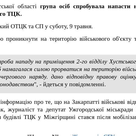
тської області
група осіб спробувала напасти
ого ТЦК.
кий ОТЦК та СП у суботу, 9 травня.
ю проникнути на територію військового об'єкту 
спроба нападу на приміщення 2-го відділу Хустсько
б намагалася силою прорватися на територію війсь
 чергового наряду. дано відповідну правову оцін
аконодавством
", - йдеться у повідомленні.
нформацію про те, що на Закарпатті військові від
к, журналіст та депутат Ужгородської міськради
я будівлі ТЦК у Міжгірщині стався після мобіліза