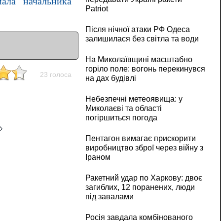
ала начальника
Patriot
Після нічної атаки РФ Одеса
залишилася без світла та води
На Миколаївщині масштабно
горіло поле: вогонь перекинувся
23 голоса
на дах будівлі
Небезпечні метеоявища: у
Миколаєві та області
погіршиться погода
Пентагон вимагає прискорити
виробництво зброї через війну з
Іраном
Ракетний удар по Харкову: двоє
загиблих, 12 поранених, люди
під завалами
Росія завдала комбінованого