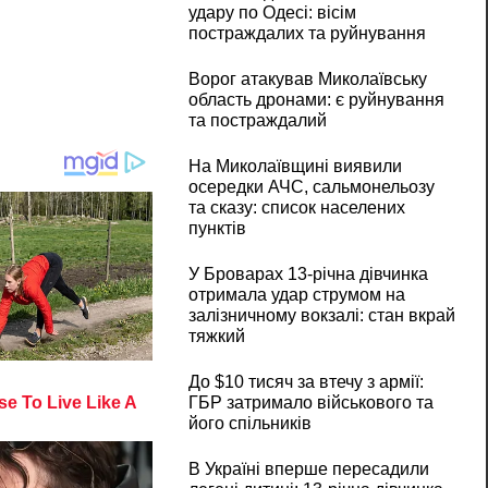
удару по Одесі: вісім
постраждалих та руйнування
Ворог атакував Миколаївську
область дронами: є руйнування
та постраждалий
На Миколаївщині виявили
осередки АЧС, сальмонельозу
та сказу: список населених
пунктів
У Броварах 13-річна дівчинка
отримала удар струмом на
залізничному вокзалі: стан вкрай
тяжкий
До $10 тисяч за втечу з армії:
ГБР затримало військового та
його спільників
В Україні вперше пересадили