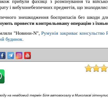
кож прибули фахівці з розмінування та військов
рату і вибухонебезпечних предметів, що знаходилис
зпечного знешкодження боєприпасів без шкоди дл
нують провести контрольовану операцію з їхньог
омляли "Новини-N",
Румунія закриває консульство 
ий будинок.
воду на невідомий термін
Біля автовокзалу в Миколаєві зіткнулися