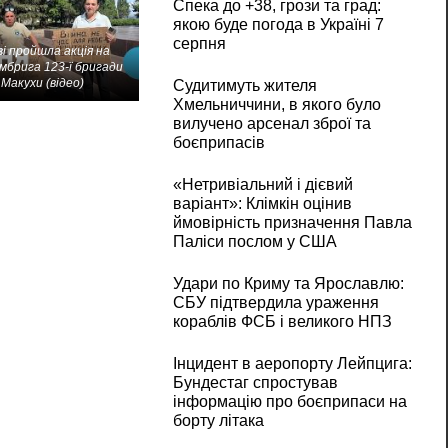
Спека до +38, грози та град:
якою буде погода в Україні 7
серпня
і пройшла акція на
мбрига 123-ї бригади
Макухи (відео)
Судитимуть жителя
Хмельниччини, в якого було
вилучено арсенал зброї та
боєприпасів
«Нетривіальний і дієвий
варіант»: Клімкін оцінив
ймовірність призначення Павла
Паліси послом у США
Удари по Криму та Ярославлю:
СБУ підтвердила ураження
кораблів ФСБ і великого НПЗ
Інцидент в аеропорту Лейпцига:
Бундестаг спростував
інформацію про боєприпаси на
борту літака