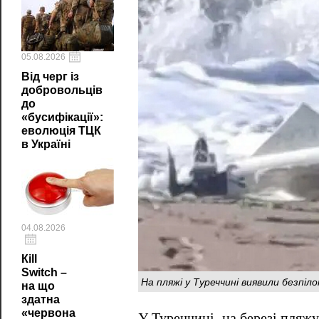
05.08.2026
Від черг із
добровольців
до
«бусифікації»:
еволюція ТЦК
в Україні
04.08.2026
Кill
Switch –
На пляжі у Туреччині виявили безпіл
на що
здатна
«червона
У Туреччині, на березі пляж