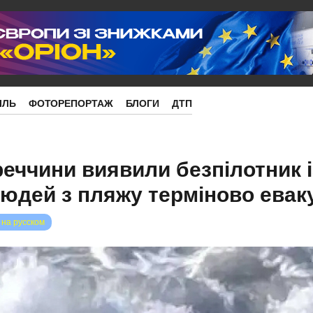
ІЛЬ
ФОТОРЕПОРТАЖ
БЛОГИ
ДТП
реччини виявили безпілотник і
юдей з пляжу терміново ева
 на русском