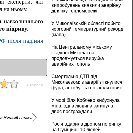
і експерти, які
випробувань виявили аварійну
я на ньому.
ділянку тепломережі
я навколишнього
У Миколаївській області побито
о підриву.
черговий температурний рекорд
(мапа)
РФ після падіння
На Центральному міському
стадіоні Миколаєва
продовжується вирубка
аварійних тополь
Смертельна ДТП під
Миколаєвом: в аварії зіткнулися
4 голоса
фура, автобус та позашляховик
У морі біля Коблево вибухнула
міна: одна людина загинула,
двоє постраждали
 Renault і таксі
Росія вдарила дроном по ринку
на Сумщині: 10 людей