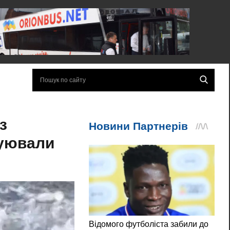
з
куювали