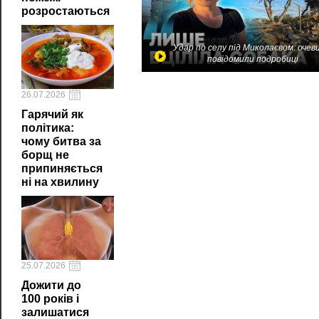
розростаються
Удар по селу під Миколаєвом: очев
повідомили подробиці
26.07.2026
Гарячий як
політика:
чому битва за
борщ не
припиняється
ні на хвилину
25.07.2026
Дожити до
100 років і
залишатися