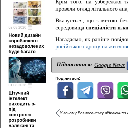
Крім того, на узбережжя та
провели огляд літального апа
Вказується, що з метою бе
середовища
спеціалісти пла
02.08.2026
Новий дизайн
Нагадаємо, як раніше повід
євробанкнот:
російського дрону на житлов
незадоволених
буде багато
Підписатися:
Google News
Поділитися:
01.08.2026
Штучний
інтелект
виходить з-
під
У всьому Вознесенську відключили 
контролю:
розробники
налякані та