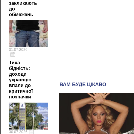
закликають
до
обмежень
31.07.2026
Тиха
бідність:
доходи
українців
впали до
критичної
позначки
30.07.2026