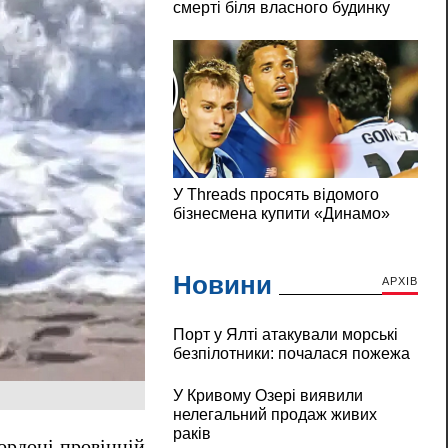
Новини
АРХІВ
Порт у Ялті атакували морські
безпілотники: почалася пожежа
У Кривому Озері виявили
нелегальний продаж живих
раків
ордоні провінцій