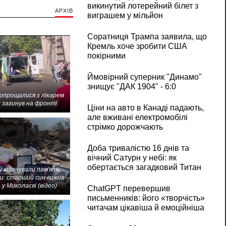
викинутий лотерейний білет з
АРХІВ
виграшем у мільйон
Соратниця Трампа заявила, що
Кремль хоче зробити США
покірними
Ймовірний суперник "Динамо"
знищує "ДАК 1904" - 6:0
попрощалися з лікарем
 загинув на фронті
Ціни на авто в Канаді падають,
але вживані електромобілі
стрімко дорожчають
Доба тривалістю 16 днів та
вічний Сатурн у небі: як
обертається загадковий Титан
 вшанували пам'ять
и: старший син вижив -
 у Миколаєві (відео)
ChatGPT перевершив
письменників: його «творчість»
читачам цікавіша й емоційніша