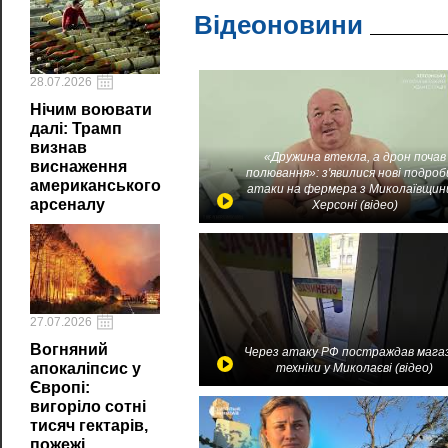
Відеоновини
28.07.2026
Нічим воювати
далі: Трамп
визнав
«Дружина втекла, а дрон почав
виснаження
полювання»: з'явилися нові подроб
американського
атаки на фермера з Миколаївщин
арсеналу
Херсоні (відео)
27.07.2026
Вогняний
Через атаку РФ постраждав мага
апокаліпсис у
техніки у Миколаєві (відео)
Європі:
вигоріло сотні
тисяч гектарів,
пожежі