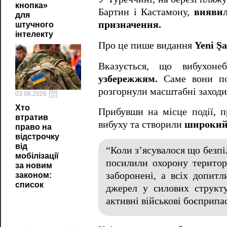
кнопка»
Бартин і Кастамону,
виявил
для
призначення.
штучного
інтелекту
Про це пише видання
Yeni Şa
Вказується, що вибухон
узбережжям.
Саме вони пов
розгорнули масштабні заходи
03.08.2026
Хто
Прибувши на місце події, 
втратив
вибуху та створили
широкий 
право на
відстрочку
від
“Коли з’ясувалося що безпі
мобілізації
посилили охорону територ
за новим
заборонені, а всіх допитл
законом:
список
джерел у силових структу
активні військові боєприпа