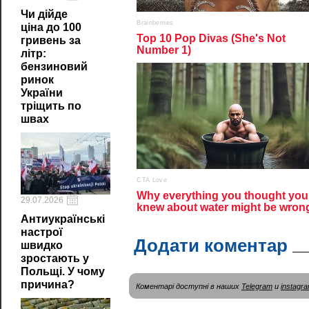
Чи дійде
ціна до 100
гривень за
літр:
бензиновий
ринок
України
тріщить по
швах
29.07.2026
Антиукраїнські
настрої
Додати коментар
швидко
зростають у
Польщі. У чому
причина?
Коментарі доступні в наших
Telegram
и
instagr