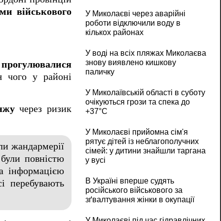
ами військового
У Миколаєві через аварійні
роботи відключили воду в
кількох районах
У воді на всіх пляжах Миколаєва
знову виявлено кишкову
прогулювалися
паличку
я чого у районі
У Миколаївській області в суботу
очікуються грози та спека до
яжу
через ризик
+37°C
У Миколаєві прийомна сім'я
рятує дітей із неблагополучних
іли жандармерії
сімей: у дитини знайшли таргана
 були повністю
у вусі
За інформацією
В Україні вперше судять
сі перебувають
російського військового за
зґвалтування жінки в окупації
У Миколаєві під час гідравлічних