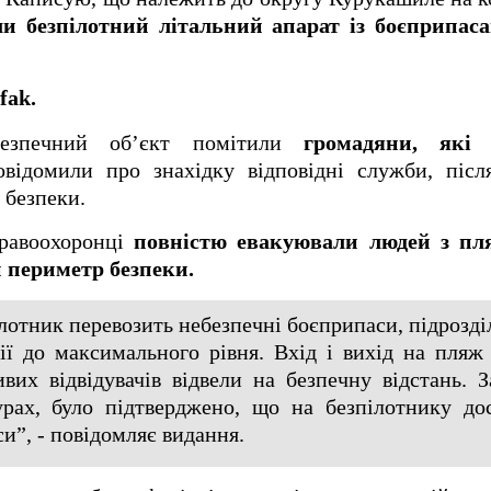
и безпілотний літальний апарат із боєприпас
fak.
ебезпечний об’єкт помітили
громадяни, які 
ідомили про знахідку відповідні служби, післ
 безпеки.
правоохоронці
повністю евакуювали людей з пл
периметр безпеки.
лотник перевозить небезпечні боєприпаси, підрозд
ії до максимального рівня. Вхід і вихід на пляж
ивих відвідувачів відвели на безпечну відстань. 
рах, було підтверджено, що на безпілотнику до
си”, - повідомляє видання.