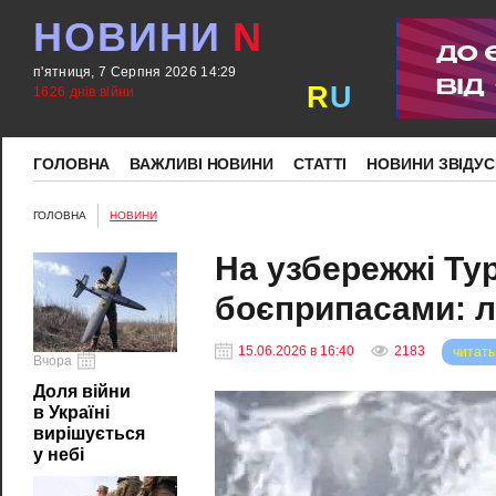
НОВИНИ
N
п'ятниця, 7 Серпня 2026 14:29
R
U
1626 днів війни
ГОЛОВНА
ВАЖЛИВІ НОВИНИ
СТАТТІ
НОВИНИ ЗВІДУС
ГОЛОВНА
НОВИНИ
На узбережжі Ту
боєприпасами: л
15.06.2026 в 16:40
2183
читать
Вчора
Доля війни
в Україні
вирішується
у небі