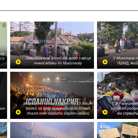
иці
и у
З'явилися нові фото та відео з місця
У Миколаєві 
нічної атаки по Миколаєву
ЛШМД, який
Міграційна криза в Європі: до 10 тисяч
У Радушному
зин
людей за добу прорвалися до Іспанії,
загиблої родин
Італія хоче закрити кордон (відео)
він служить