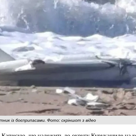
отник із боєприпасами. Фото: скріншот з відео
у Каписую, що належить до округу Курукашиле на к