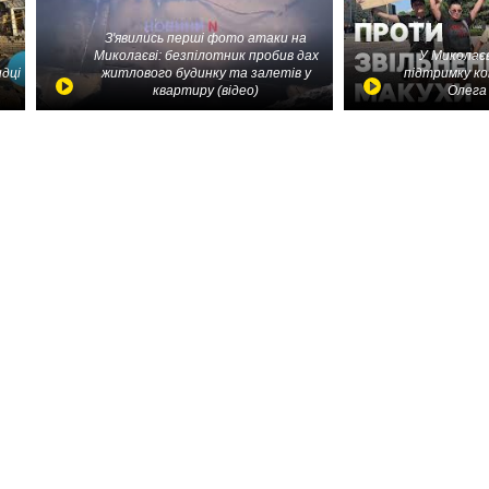
З'явились перші фото атаки на
Миколаєві: безпілотник пробив дах
У Миколаєв
идці
житлового будинку та залетів у
підтримку ко
квартиру (відео)
Олега 