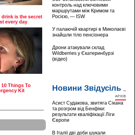
контроль над ключовими
маршрутами між Кримом та
Росією, — ISW
У палаючій квартирі в Миколаєві
знайшли тіло пенсіонера
Дрони атакували склад
Wildberries у Єкатеринбурзі
(відео)
Новини Звідусіль
АРХІВ
Асист Судакова, звитяга Сікана
та розгром від Бенфіки:
результати кваліфікації Ліги
Європи
В Італії дві доби шукали