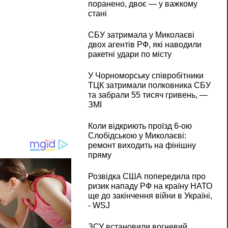
поранено, двоє — у важкому
стані
СБУ затримала у Миколаєві
двох агентів РФ, які наводили
ракетні удари по місту
У Чорноморську співробітники
ТЦК затримали полковника СБУ
та забрали 55 тисяч гривень, —
ЗМІ
Коли відкриють проїзд 6-ою
Слобідською у Миколаєві:
ремонт виходить на фінішну
пряму
Розвідка США попередила про
ризик нападу РФ на країну НАТО
ще до закінчення війни в Україні,
- WSJ
ЗСУ встановили вогневий