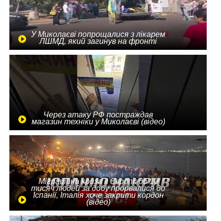
У Миколаєві попрощалися з лікарем
ЛШМД, який загинув на фронті
Через атаку РФ постраждав
магазин техніки у Миколаєві (відео)
Міграційна криза в Європі: до 10
тисяч людей за добу прорвалися до
Іспанії, Італія хоче закрити кордон
(відео)