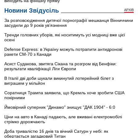
виходить на фінішну пряму
Новини Звідусіль
АРХІВ
За розповсюдження дитячої порнографії мешканця Вінниччини
засудили до 9 років ув’язнення
Тренди головних уборів, які носитимуть усі модниці вже цієї
осені
Defense Express: в Україну можуть потрапити антидронові
ракети CM-70 з Канади
Асист Судакова, звитяга Сікана та розгром від Бенфіки:
результати кваліфікації Ліги Європи
В Італії дві доби шукали викинутий лотерейний білет з
виграшем у мільйон
Соратниця Трампа заявила, що Кремль хоче зробити США
покірними
Ймовірний суперник "Динамо" знищує "ДАК 1904" - 6:0
Ціни на авто в Канаді падають, але вживані електромобілі
стрімко дорожчають
Доба тривалістю 16 днів та вічний Сатурн у небі: як
обертається загадковий Титан