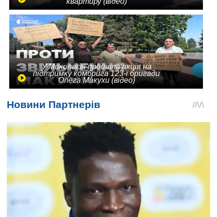
квартиру (відео)
У Миколаєві пройшла акція на
підтримку комбрига 123-ї бригади
Олега Макухи (відео)