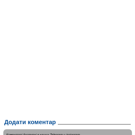
Додати коментар
Коментарі доступні в наших
Telegram
и
instagram
.