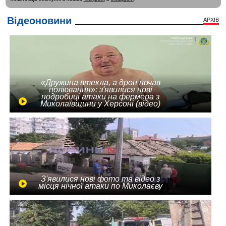
Відеоновини
АРХІВ
«Дружина втекла, а дрон почав
полювання»: з'явилися нові
подробиці атаки на фермера з
Миколаївщини у Херсоні (відео)
З'явилися нові фото та відео з
місця нічної атаки по Миколаєву