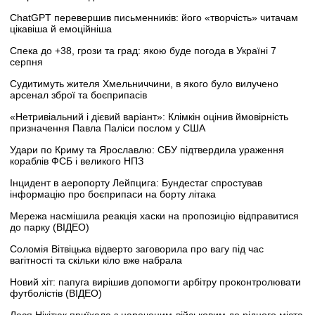
ChatGPT перевершив письменників: його «творчість» читачам
цікавіша й емоційніша
Спека до +38, грози та град: якою буде погода в Україні 7
серпня
Судитимуть жителя Хмельниччини, в якого було вилучено
арсенал зброї та боєприпасів
«Нетривіальний і дієвий варіант»: Клімкін оцінив ймовірність
призначення Павла Паліси послом у США
Удари по Криму та Ярославлю: СБУ підтвердила ураження
кораблів ФСБ і великого НПЗ
Інцидент в аеропорту Лейпцига: Бундестаг спростував
інформацію про боєприпаси на борту літака
Мережа насмішила реакція хаски на пропозицію відправитися
до парку (ВІДЕО)
Соломія Вітвіцька відверто заговорила про вагу під час
вагітності та скільки кіло вже набрала
Новий хіт: папуга вирішив допомогти арбітру проконтролювати
футболістів (ВІДЕО)
Леся Нікітюк приїхала з нареченим-військовим до рідного міста