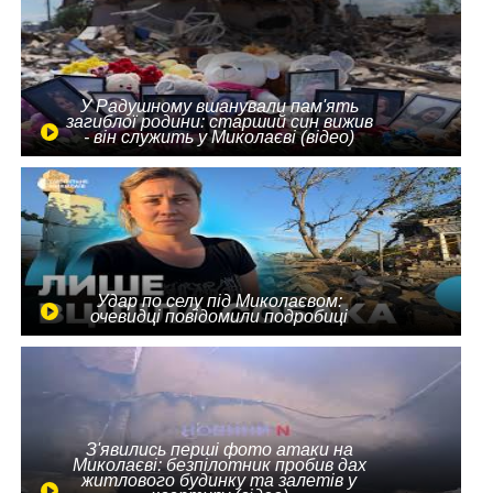
У Радушному вшанували пам'ять
загиблої родини: старший син вижив
- він служить у Миколаєві (відео)
Удар по селу під Миколаєвом:
очевидці повідомили подробиці
З'явились перші фото атаки на
Миколаєві: безпілотник пробив дах
житлового будинку та залетів у