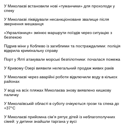
У Миколаєві встановили нові «туманчики» для прохолоди у
спеку
У Миколаєві ліквідували несанкціоноване звалище після
звернення мешканця
«Укрзалізниця» змінює маршрути поїздів через ситуацію з
безпекою
Підрив міни у Коблево із загиблими та постраждалими: поліція
відкрила кримінальну справу
Порт у Ялті атакували морські безпілотники: почалася пожежа
У Кривому Озері виявили нелегальний продаж живих раків
У Миколаєві через аварійні роботи відключили воду в кількох
районах
У воді на всіх пляжах Миколаєва знову виявлено кишкову
паличку
У Миколаївській області в суботу очікуються грози та спека до
+37°C
У Миколаєві прийомна сім'я рятує дітей із неблагополучних
сімей: у дитини знайшли таргана у вусі