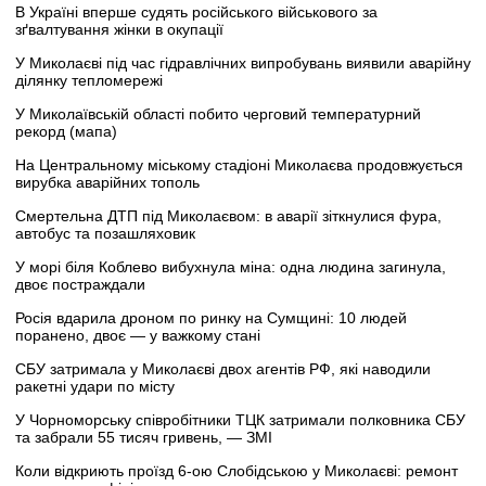
В Україні вперше судять російського військового за
зґвалтування жінки в окупації
У Миколаєві під час гідравлічних випробувань виявили аварійну
ділянку тепломережі
У Миколаївській області побито черговий температурний
рекорд (мапа)
На Центральному міському стадіоні Миколаєва продовжується
вирубка аварійних тополь
Смертельна ДТП під Миколаєвом: в аварії зіткнулися фура,
автобус та позашляховик
У морі біля Коблево вибухнула міна: одна людина загинула,
двоє постраждали
Росія вдарила дроном по ринку на Сумщині: 10 людей
поранено, двоє — у важкому стані
СБУ затримала у Миколаєві двох агентів РФ, які наводили
ракетні удари по місту
У Чорноморську співробітники ТЦК затримали полковника СБУ
та забрали 55 тисяч гривень, — ЗМІ
Коли відкриють проїзд 6-ою Слобідською у Миколаєві: ремонт