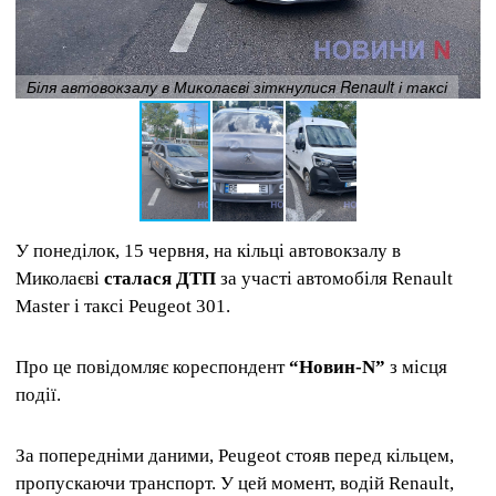
Біля автовокзалу в Миколаєві зіткнулися Renault і таксі
У понеділок, 15 червня, на кільці автовокзалу в
Миколаєві
сталася ДТП
за участі автомобіля Renault
Master і таксі Peugeot 301.
Про це повідомляє кореспондент
“Новин-N”
з місця
події.
За попередніми даними, Peugeot стояв перед кільцем,
пропускаючи транспорт. У цей момент, водій Renault,