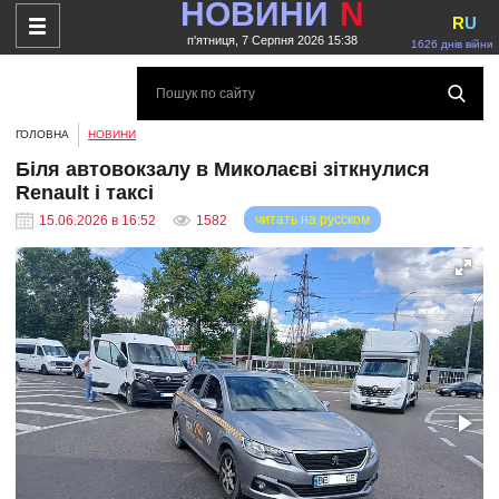
НОВИНИ
N
R
U
п'ятниця, 7 Серпня 2026 15:38
1626 днів війни
ГОЛОВНА
НОВИНИ
Біля автовокзалу в Миколаєві зіткнулися
Renault і таксі
читать на русском
15.06.2026 в 16:52
1582