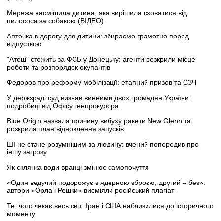
Мережа насмішила дитина, яка вирішила сховатися від
пилососа за собакою (ВІДЕО)
Аптечка в дорогу для дитини: збираємо грамотно перед
відпусткою
"Атеш" стежить за ФСБ у Донецьку: агенти розкрили місце
роботи та розпорядок окупантів
Федоров про реформу мобілізації: етапний призов та СЗЧ
У держзраді суд визнав винними двох громадян України:
подробиці від Офісу генпрокурора
Blue Origin назвала причину вибуху ракети New Glenn та
розкрила план відновлення запусків
ШІ не стане розумнішим за людину: вчений попередив про
іншу загрозу
Як склянка води вранці змінює самопочуття
«Один ведучий подорожує з ядерною зброєю, другий – без»:
автори «Орла і Решки» висміяли російський плагіат
Те, чого чекає весь світ: Іран і США наблизилися до історичного
моменту