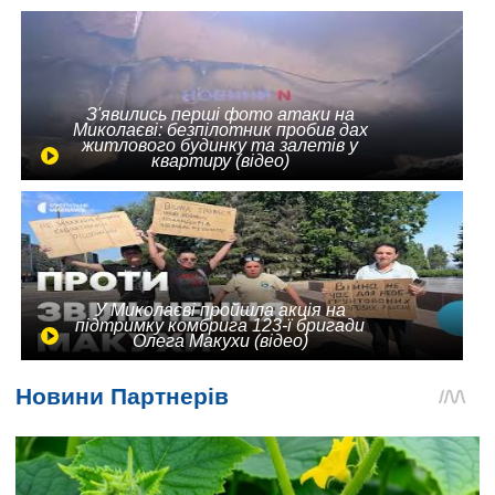
З'явились перші фото атаки на
Миколаєві: безпілотник пробив дах
житлового будинку та залетів у
квартиру (відео)
У Миколаєві пройшла акція на
підтримку комбрига 123-ї бригади
Олега Макухи (відео)