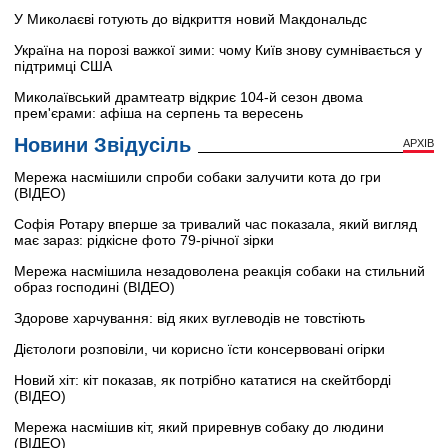
У Миколаєві готують до відкриття новий Макдональдс
Україна на порозі важкої зими: чому Київ знову сумнівається у
підтримці США
Миколаївський драмтеатр відкриє 104-й сезон двома
прем'єрами: афіша на серпень та вересень
Новини Звідусіль
АРХІВ
Мережа насмішили спроби собаки залучити кота до гри
(ВІДЕО)
Софія Ротару вперше за тривалий час показала, який вигляд
має зараз: рідкісне фото 79-річної зірки
Мережа насмішила незадоволена реакція собаки на стильний
образ господині (ВІДЕО)
Здорове харчування: від яких вуглеводів не товстіють
Дієтологи розповіли, чи корисно їсти консервовані огірки
Новий хіт: кіт показав, як потрібно кататися на скейтборді
(ВІДЕО)
Мережа насмішив кіт, який приревнув собаку до людини
(ВІДЕО)