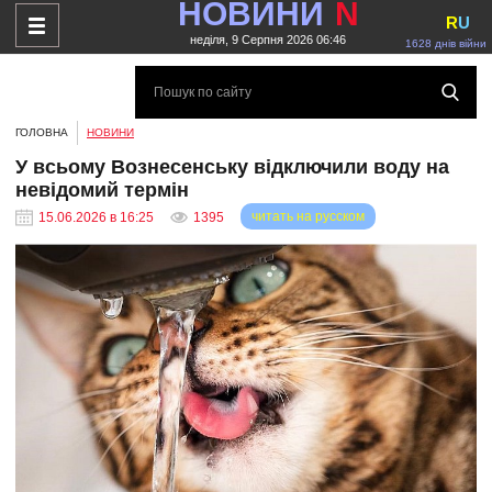
НОВИНИ
N
R
U
неділя, 9 Серпня 2026 06:46
1628 днів війни
ГОЛОВНА
НОВИНИ
У всьому Вознесенську відключили воду на
невідомий термін
читать на русском
15.06.2026 в 16:25
1395