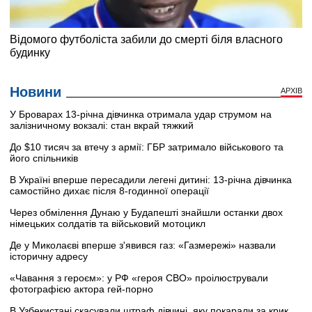
Новини
АРХІВ
У Броварах 13-річна дівчинка отримала удар струмом на
залізничному вокзалі: стан вкрай тяжкий
До $10 тисяч за втечу з армії: ГБР затримало військового та
його спільників
В Україні вперше пересадили легені дитині: 13-річна дівчинка
самостійно дихає після 8-годинної операції
Через обмілення Дунаю у Будапешті знайшли останки двох
німецьких солдатів та військовий мотоцикл
Де у Миколаєві вперше з'явився газ: «Газмережі» назвали
історичну адресу
«Чавання з героєм»: у РФ «героя СВО» проілюстрували
фотографією актора гей-порно
В Узбекистані скасували штраф дівчині, яку покарали за крик