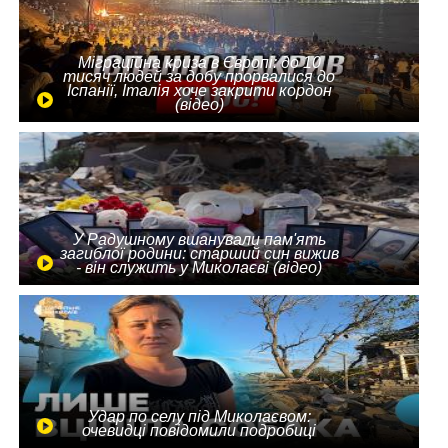
Міграційна криза в Європі: до 10
тисяч людей за добу прорвалися до
Іспанії, Італія хоче закрити кордон
(відео)
У Радушному вшанували пам'ять
загиблої родини: старший син вижив
- він служить у Миколаєві (відео)
Удар по селу під Миколаєвом:
очевидці повідомили подробиці