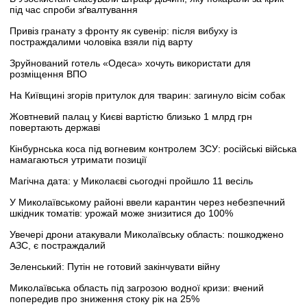
під час спроби зґвалтування
Привіз гранату з фронту як сувенір: після вибуху із
постраждалими чоловіка взяли під варту
Зруйнований готель «Одеса» хочуть використати для
розміщення ВПО
На Київщині згорів притулок для тварин: загинуло вісім собак
Жовтневий палац у Києві вартістю близько 1 млрд грн
повертають державі
Кінбурнська коса під вогневим контролем ЗСУ: російські війська
намагаються утримати позиції
Магічна дата: у Миколаєві сьогодні пройшло 11 весіль
У Миколаївському районі ввели карантин через небезпечний
шкідник томатів: урожай може знизитися до 100%
Увечері дрони атакували Миколаївську область: пошкоджено
АЗС, є постраждалий
Зеленський: Путін не готовий закінчувати війну
Миколаївська область під загрозою водної кризи: вчений
попередив про зниження стоку рік на 25%