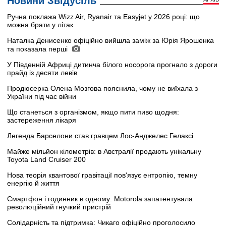
Новини Звідусіль
Ручна поклажа Wizz Air, Ryanair та Easyjet у 2026 році: що
можна брати у літак
Наталка Денисенко офіційно вийшла заміж за Юрія Ярошенка
та показала перші
У Південній Африці дитинча білого носорога прогнало з дороги
прайд із десяти левів
Продюсерка Олена Мозгова пояснила, чому не виїхала з
України під час війни
Що станеться з організмом, якщо пити пиво щодня:
застереження лікаря
Легенда Барселони став гравцем Лос-Анджелес Гелаксі
Майже мільйон кілометрів: в Австралії продають унікальну
Toyota Land Cruiser 200
Нова теорія квантової гравітації пов'язує ентропію, темну
енергію й життя
Смартфон і годинник в одному: Motorola запатентувала
революційний гнучкий пристрій
Солідарність та підтримка: Чикаго офіційно проголосило