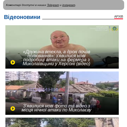
Коментарі доступні в наших
Telegram
и
instagram
.
Відеоновини
АРХІВ
«Дружина втекла, а дрон почав
полювання»: з'явилися нові
подробиці атаки на фермера з
Миколаївщини у Херсоні (відео)
З'явилися нові фото та відео з
місця нічної атаки по Миколаєву