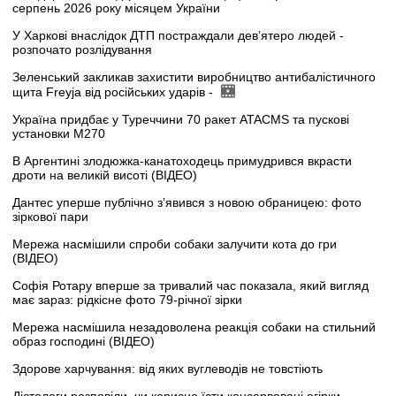
серпень 2026 року місяцем України
У Харкові внаслідок ДТП постраждали дев’ятеро людей -
розпочато розлідування
Зеленський закликав захистити виробництво антибалістичного
щита Freyja від російських ударів -
Україна придбає у Туреччини 70 ракет ATACMS та пускові
установки M270
В Аргентині злодюжка-канатоходець примудрився вкрасти
дроти на великій висоті (ВІДЕО)
Дантес уперше публічно з’явився з новою обраницею: фото
зіркової пари
Мережа насмішили спроби собаки залучити кота до гри
(ВІДЕО)
Софія Ротару вперше за тривалий час показала, який вигляд
має зараз: рідкісне фото 79-річної зірки
Мережа насмішила незадоволена реакція собаки на стильний
образ господині (ВІДЕО)
Здорове харчування: від яких вуглеводів не товстіють