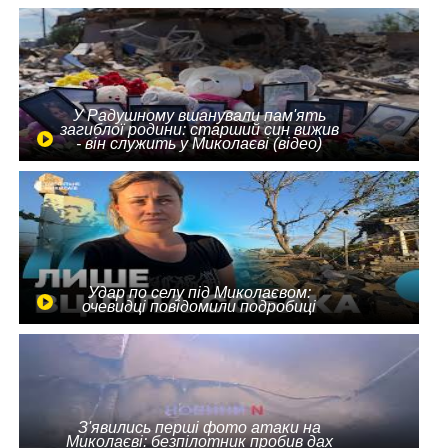
У Радушному вшанували пам'ять
загиблої родини: старший син вижив
- він служить у Миколаєві (відео)
Удар по селу під Миколаєвом:
очевидці повідомили подробиці
З'явились перші фото атаки на
Миколаєві: безпілотник пробив дах