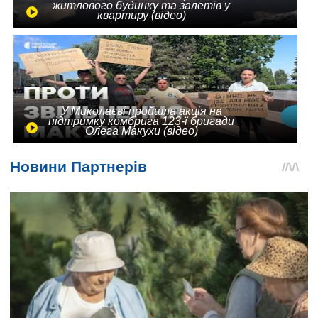
житлового будинку та залетів у
квартиру (відео)
У Миколаєві пройшла акція на
підтримку комбрига 123-ї бригади
Олега Макухи (відео)