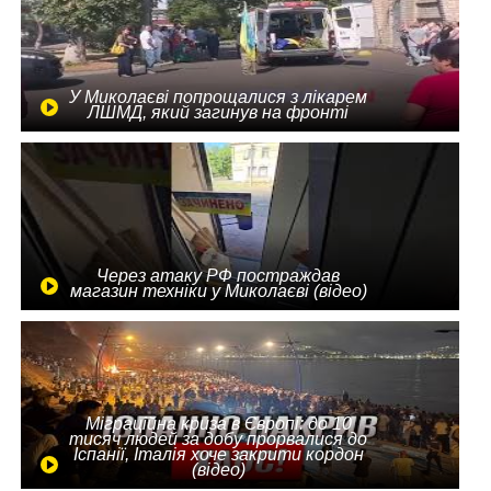
У Миколаєві попрощалися з лікарем
ЛШМД, який загинув на фронті
Через атаку РФ постраждав
магазин техніки у Миколаєві (відео)
Міграційна криза в Європі: до 10
тисяч людей за добу прорвалися до
Іспанії, Італія хоче закрити кордон
(відео)