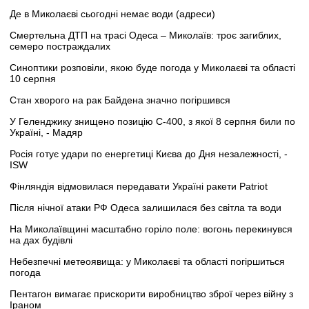
Де в Миколаєві сьогодні немає води (адреси)
Смертельна ДТП на трасі Одеса – Миколаїв: троє загиблих,
семеро постраждалих
Синоптики розповіли, якою буде погода у Миколаєві та області
10 серпня
Стан хворого на рак Байдена значно погіршився
У Геленджику знищено позицію С-400, з якої 8 серпня били по
Україні, - Мадяр
Росія готує удари по енергетиці Києва до Дня незалежності, -
ISW
Фінляндія відмовилася передавати Україні ракети Patriot
Після нічної атаки РФ Одеса залишилася без світла та води
На Миколаївщині масштабно горіло поле: вогонь перекинувся
на дах будівлі
Небезпечні метеоявища: у Миколаєві та області погіршиться
погода
Пентагон вимагає прискорити виробництво зброї через війну з
Іраном