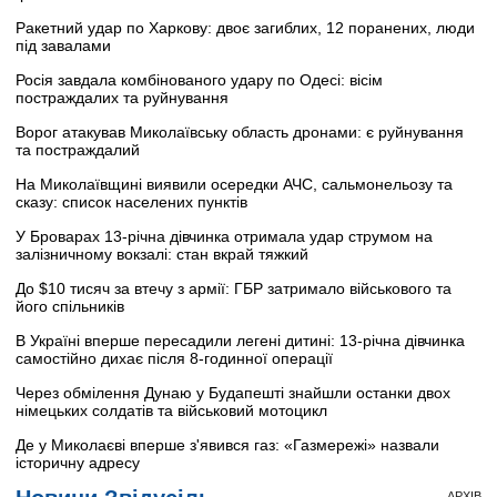
Ракетний удар по Харкову: двоє загиблих, 12 поранених, люди
під завалами
Росія завдала комбінованого удару по Одесі: вісім
постраждалих та руйнування
Ворог атакував Миколаївську область дронами: є руйнування
та постраждалий
На Миколаївщині виявили осередки АЧС, сальмонельозу та
сказу: список населених пунктів
У Броварах 13-річна дівчинка отримала удар струмом на
залізничному вокзалі: стан вкрай тяжкий
До $10 тисяч за втечу з армії: ГБР затримало військового та
його спільників
В Україні вперше пересадили легені дитині: 13-річна дівчинка
самостійно дихає після 8-годинної операції
Через обмілення Дунаю у Будапешті знайшли останки двох
німецьких солдатів та військовий мотоцикл
Де у Миколаєві вперше з'явився газ: «Газмережі» назвали
історичну адресу
АРХІВ