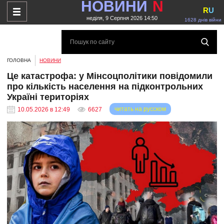
НОВИНИ
N
R
U
неділя, 9 Серпня 2026 14:50
1628 днів війни
ГОЛОВНА
НОВИНИ
Це катастрофа: у Мінсоцполітики повідомили
про кількість населення на підконтрольних
Україні територіях
читать на русском
10.05.2026 в 12:49
6627