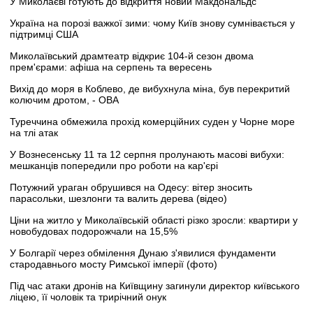
У Миколаєві готують до відкриття новий Макдональдс
Україна на порозі важкої зими: чому Київ знову сумнівається у
підтримці США
Миколаївський драмтеатр відкриє 104-й сезон двома
прем'єрами: афіша на серпень та вересень
Вихід до моря в Коблево, де вибухнула міна, був перекритий
колючим дротом, - ОВА
Туреччина обмежила прохід комерційних суден у Чорне море
на тлі атак
У Вознесенську 11 та 12 серпня пролунають масові вибухи:
мешканців попередили про роботи на кар'єрі
Потужний ураган обрушився на Одесу: вітер зносить
парасольки, шезлонги та валить дерева (відео)
Ціни на житло у Миколаївській області різко зросли: квартири у
новобудовах подорожчали на 15,5%
У Болгарії через обмілення Дунаю з'явилися фундаменти
стародавнього мосту Римської імперії (фото)
Під час атаки дронів на Київщину загинули директор київського
ліцею, її чоловік та трирічний онук