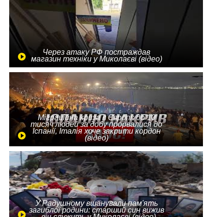
Через атаку РФ постраждав
магазин техніки у Миколаєві (відео)
Міграційна криза в Європі: до 10
тисяч людей за добу прорвалися до
Іспанії, Італія хоче закрити кордон
(відео)
У Радушному вшанували пам'ять
загиблої родини: старший син вижив
- він служить у Миколаєві (відео)