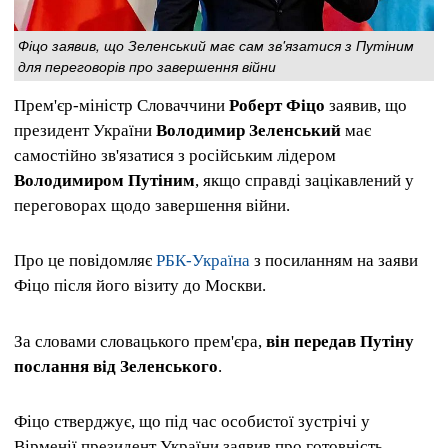
Фіцо заявив, що Зеленський має сам зв'язатися з Путіним
для переговорів про завершення війни
Прем'єр-міністр Словаччини
Роберт Фіцо
заявив, що
президент України
Володимир Зеленський
має
самостійно зв'язатися з російським лідером
Володимиром Путіним
, якщо справді зацікавлений у
переговорах щодо завершення війни.
Про це повідомляє
РБК-Україна
з посиланням на заяви
Фіцо після його візиту до Москви.
За словами словацького прем'єра,
він передав Путіну
послання від Зеленського
.
Фіцо стверджує, що під час особистої зустрічі у
Вірменії президент України заявив про готовність