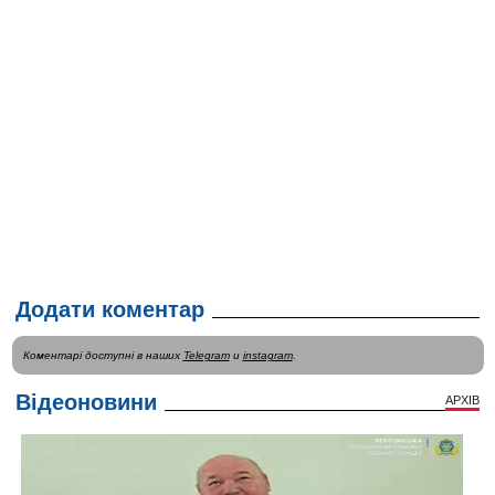
Додати коментар
Коментарі доступні в наших
Telegram
и
instagram
.
Відеоновини
АРХІВ