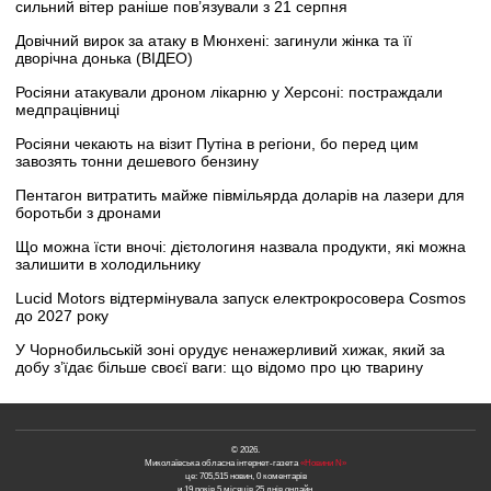
сильний вітер раніше пов’язували з 21 серпня
Довічний вирок за атаку в Мюнхені: загинули жінка та її
дворічна донька (ВІДЕО)
Росіяни атакували дроном лікарню у Херсоні: постраждали
медпрацівниці
Росіяни чекають на візит Путіна в регіони, бо перед цим
завозять тонни дешевого бензину
Пентагон витратить майже півмільярда доларів на лазери для
боротьби з дронами
Що можна їсти вночі: дієтологиня назвала продукти, які можна
залишити в холодильнику
Lucid Motors відтермінувала запуск електрокросовера Cosmos
до 2027 року
У Чорнобильській зоні орудує ненажерливий хижак, який за
добу з’їдає більше своєї ваги: що відомо про цю тварину
© 2026.
Миколаївська обласна інтернет-газета
«Новини N»
це: 705,515 новин, 0 коментарів
и 19 років 5 місяців 25 днів онлайн.