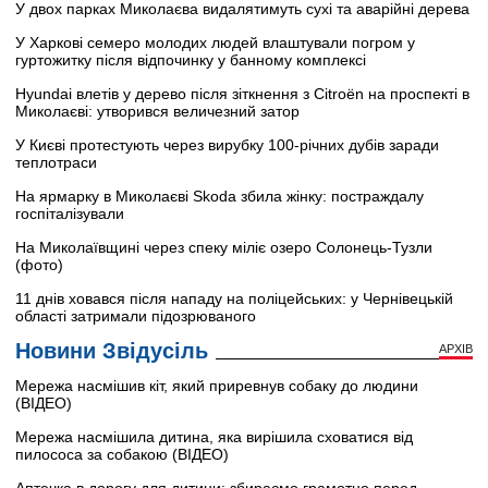
У двох парках Миколаєва видалятимуть сухі та аварійні дерева
У Харкові семеро молодих людей влаштували погром у
гуртожитку після відпочинку у банному комплексі
Hyundai влетів у дерево після зіткнення з Citroën на проспекті в
Миколаєві: утворився величезний затор
У Києві протестують через вирубку 100-річних дубів заради
теплотраси
На ярмарку в Миколаєві Skoda збила жінку: постраждалу
госпіталізували
На Миколаївщині через спеку міліє озеро Солонець-Тузли
(фото)
11 днів ховався після нападу на поліцейських: у Чернівецькій
області затримали підозрюваного
Новини Звідусіль
АРХІВ
Мережа насмішив кіт, який приревнув собаку до людини
(ВІДЕО)
Мережа насмішила дитина, яка вирішила сховатися від
пилососа за собакою (ВІДЕО)
Аптечка в дорогу для дитини: збираємо грамотно перед