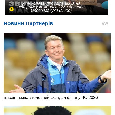
У Миколаєві пройшла акція на
підтримку комбрига 123-ї бригади
Олега Макухи (відео)