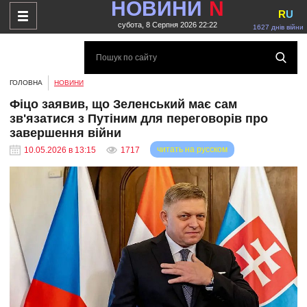
НОВИНИ
N
R
U
субота, 8 Серпня 2026 22:22
1627 днів війни
ГОЛОВНА
НОВИНИ
Фіцо заявив, що Зеленський має сам
зв'язатися з Путіним для переговорів про
завершення війни
читать на русском
10.05.2026 в 13:15
1717