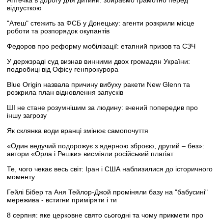
відпусткою
"Атеш" стежить за ФСБ у Донецьку: агенти розкрили місце
роботи та розпорядок окупантів
Федоров про реформу мобілізації: етапний призов та СЗЧ
У держзраді суд визнав винними двох громадян України:
подробиці від Офісу генпрокурора
Blue Origin назвала причину вибуху ракети New Glenn та
розкрила план відновлення запусків
ШІ не стане розумнішим за людину: вчений попередив про
іншу загрозу
Як склянка води вранці змінює самопочуття
«Один ведучий подорожує з ядерною зброєю, другий – без»:
автори «Орла і Решки» висміяли російський плагіат
Те, чого чекає весь світ: Іран і США наблизилися до історичного
моменту
Гейлі Бібер та Аня Тейлор-Джой проміняли базу на "бабусині"
мережива - встигни приміряти і ти
8 серпня: яке церковне свято сьогодні та чому прикмети про