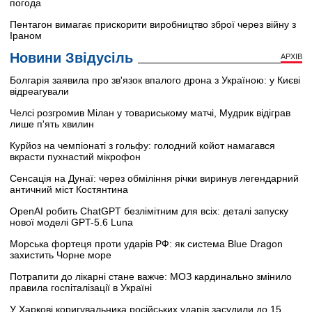
погода
Пентагон вимагає прискорити виробництво зброї через війну з
Іраном
Новини Звідусіль
АРХІВ
Болгарія заявила про зв'язок впалого дрона з Україною: у Києві
відреагували
Челсі розгромив Мілан у товариському матчі, Мудрик відіграв
лише п'ять хвилин
Курйоз на чемпіонаті з гольфу: голодний койот намагався
вкрасти пухнастий мікрофон
Сенсація на Дунаї: через обміління річки виринув легендарний
античний міст Костянтина
OpenAI робить ChatGPT безлімітним для всіх: деталі запуску
нової моделі GPT-5.6 Luna
Морська фортеця проти ударів РФ: як система Blue Dragon
захистить Чорне море
Потрапити до лікарні стане важче: МОЗ кардинально змінило
правила госпіталізації в Україні
У Харкові коригувальника російських ударів засудили до 15