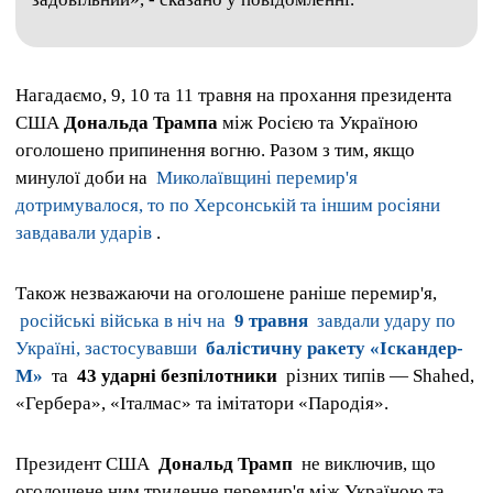
Нагадаємо, 9, 10 та 11 травня на прохання президента
США
Дональда Трампа
між Росією та Україною
оголошено припинення вогню. Разом з тим, якщо
минулої доби на
Миколаївщині перемир'я
дотримувалося, то по Херсонській та іншим росіяни
завдавали ударів
.
Також незважаючи на оголошене раніше перемир'я,
російські війська в ніч на
9 травня
завдали удару по
Україні, застосувавши
балістичну ракету «Іскандер-
М»
та
43 ударні безпілотники
різних типів — Shahed,
«Гербера», «Італмас» та імітатори «Пародія».
Президент США
Дональд Трамп
не виключив, що
оголошене ним триденне перемир'я між Україною та