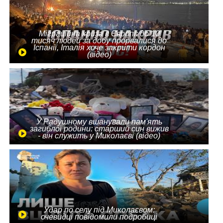
Міграційна криза в Європі: до 10
тисяч людей за добу прорвалися до
Іспанії, Італія хоче закрити кордон
(відео)
У Радушному вшанували пам'ять
загиблої родини: старший син вижив
- він служить у Миколаєві (відео)
Удар по селу під Миколаєвом:
очевидці повідомили подробиці