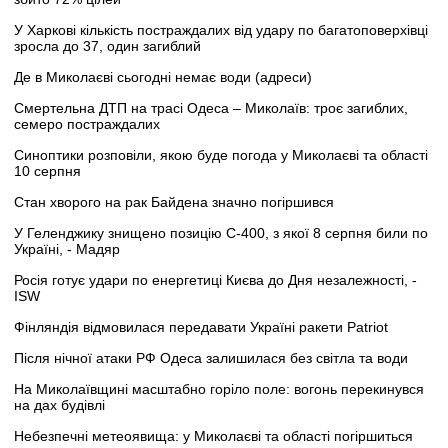
У Харкові кількість постраждалих від удару по багатоповерхівці
зросла до 37, один загиблий
Де в Миколаєві сьогодні немає води (адреси)
Смертельна ДТП на трасі Одеса – Миколаїв: троє загиблих,
семеро постраждалих
Синоптики розповіли, якою буде погода у Миколаєві та області
10 серпня
Стан хворого на рак Байдена значно погіршився
У Геленджику знищено позицію С-400, з якої 8 серпня били по
Україні, - Мадяр
Росія готує удари по енергетиці Києва до Дня незалежності, -
ISW
Фінляндія відмовилася передавати Україні ракети Patriot
Після нічної атаки РФ Одеса залишилася без світла та води
На Миколаївщині масштабно горіло поле: вогонь перекинувся
на дах будівлі
Небезпечні метеоявища: у Миколаєві та області погіршиться