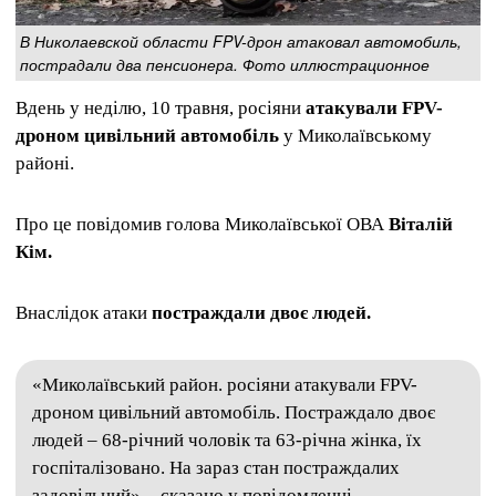
В Николаевской области FPV-дрон атаковал автомобиль,
пострадали два пенсионера. Фото иллюстрационное
Вдень у неділю, 10 травня, росіяни
атакували FPV-
дроном цивільний автомобіль
у Миколаївському
районі.
Про це повідомив голова Миколаївської ОВА
Віталій
Кім.
Внаслідок атаки
постраждали двоє людей.
«Миколаївський район. росіяни атакували FPV-
дроном цивільний автомобіль. Постраждало двоє
людей – 68-річний чоловік та 63-річна жінка, їх
госпіталізовано. На зараз стан постраждалих
задовільний», - сказано у повідомленні.