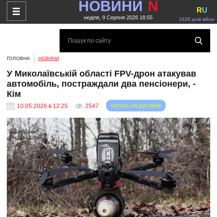
НОВИНИ
N
R
U
неділя, 9 Серпня 2026 18:55
1628 днів війни
ГОЛОВНА
НОВИНИ
У Миколаївській області FPV-дрон атакував
автомобіль, постраждали два пенсіонери, -
Кім
читать на русском
10.05.2026 в 12:25
2547