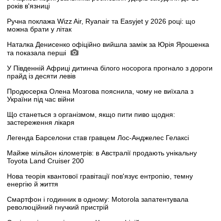
років в'язниці
Ручна поклажа Wizz Air, Ryanair та Easyjet у 2026 році: що
можна брати у літак
Наталка Денисенко офіційно вийшла заміж за Юрія Ярошенка
та показала перші
У Південній Африці дитинча білого носорога прогнало з дороги
прайд із десяти левів
Продюсерка Олена Мозгова пояснила, чому не виїхала з
України під час війни
Що станеться з організмом, якщо пити пиво щодня:
застереження лікаря
Легенда Барселони став гравцем Лос-Анджелес Гелаксі
Майже мільйон кілометрів: в Австралії продають унікальну
Toyota Land Cruiser 200
Нова теорія квантової гравітації пов'язує ентропію, темну
енергію й життя
Смартфон і годинник в одному: Motorola запатентувала
революційний гнучкий пристрій