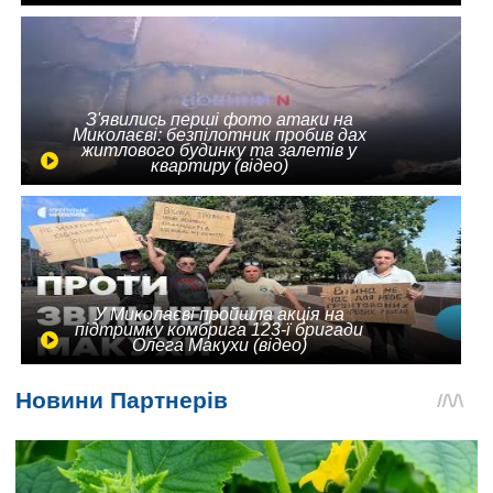
З'явились перші фото атаки на
Миколаєві: безпілотник пробив дах
житлового будинку та залетів у
квартиру (відео)
У Миколаєві пройшла акція на
підтримку комбрига 123-ї бригади
Олега Макухи (відео)