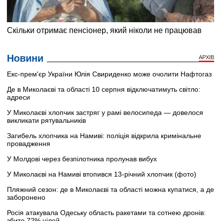
Новини
АРХІВ
Екс-прем'єр України Юлія Свириденко може очолити Нафтогаз
Де в Миколаєві та області 10 серпня відключатимуть світло:
адреси
У Миколаєві хлопчик застряг у рамі велосипеда — довелося
викликати рятувальників
Загибель хлопчика на Намиві: поліція відкрила кримінальне
провадження
У Молдові через безпілотника пролунав вибух
У Миколаєві на Намиві втопився 13-річний хлопчик (фото)
Пляжний сезон: де в Миколаєві та області можна купатися, а де
заборонено
Росія атакувала Одеську область ракетами та сотнею дронів:
збито 72% цілей