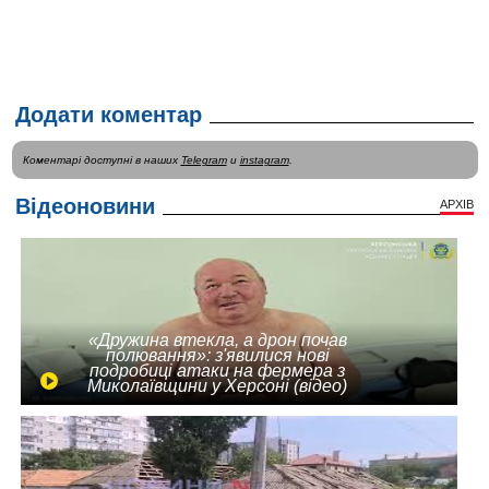
Додати коментар
Коментарі доступні в наших
Telegram
и
instagram
.
Відеоновини
АРХІВ
«Дружина втекла, а дрон почав
полювання»: з'явилися нові
подробиці атаки на фермера з
Миколаївщини у Херсоні (відео)