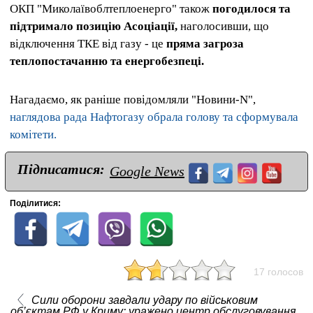
ОКП "Миколаївоблтеплоенерго" також
погодилося та
підтримало позицію Асоціації,
наголосивши, що
відключення ТКЕ від газу - це
пряма загроза
теплопостачанню та енергобезпеці.
Нагадаємо, як раніше повідомляли "Новини-N",
наглядова рада Нафтогазу обрала голову та сформувала
комітети.
Підписатися:
Google News
Поділитися:
17 голосов
Сили оборони завдали удару по військовим
об’єктам РФ у Криму: уражено центр обслуговування