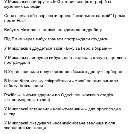
У Миколаєві оцифрують 500 історичних фотографій із
музейних колекцій
Сенат почав обговорювати проект "пекельних санкцій" Грема
проти Росії
Вибух у Миколаєві: поліція повідомила подробиці
Під Рівне через вибух гранати постраждали студенти
У Миколаєві відбудеться забіг «Біжу за Героїв України»
У Миколаєві пролунав вибух: одна людина загинула, ще двоє
постраждали
В Україні виявили нову версію російського дрону «Гербера»
В Івано-Франківську співробітники «Нової пошти» вигнали
собаку: їх звільнили
Російські війська вдарили по Одесі: пошкоджено стадіон
«Чорноморець» (відео)
У Миколаєві встановили нові «туманчики» для прохолоди у
спеку
У Миколаєві ліквідували несанкціоноване звалище після
звернення мешканця