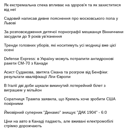
Як екстремальна спека впливає на здоров’я та як захиститися
від неї
Садовий написав дивне пояснення про московського попа у
Львові
За розповсюдження дитячої порнографії мешканця Вінниччини
засудили до 9 років ув’язнення
Тренди головних уборів, які носитимуть усі модниці вже цієї
осені
Defense Express: в Україну можуть потрапити антидронові
ракети CM-70 з Канади
Асист Судакова, звитяга Сікана та розгром від Бенфіки:
результати кваліфікації Ліги Європи
В Італії дві доби шукали викинутий лотерейний білет з
виграшем у мільйон
Соратниця Трампа заявила, що Кремль хоче зробити США
покірними
Ймовірний суперник "Динамо" знищує "ДАК 1904" - 6:0
Ціни на авто в Канаді падають, але вживані електромобілі
стрімко дорожчають