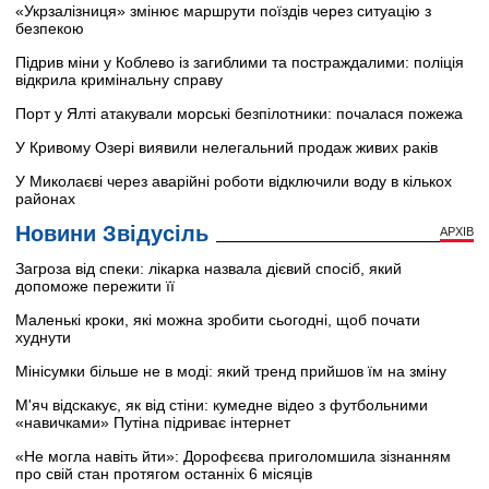
«Укрзалізниця» змінює маршрути поїздів через ситуацію з
безпекою
Підрив міни у Коблево із загиблими та постраждалими: поліція
відкрила кримінальну справу
Порт у Ялті атакували морські безпілотники: почалася пожежа
У Кривому Озері виявили нелегальний продаж живих раків
У Миколаєві через аварійні роботи відключили воду в кількох
районах
Новини Звідусіль
АРХІВ
Загроза від спеки: лікарка назвала дієвий спосіб, який
допоможе пережити її
Маленькі кроки, які можна зробити сьогодні, щоб почати
худнути
Мінісумки більше не в моді: який тренд прийшов їм на зміну
М'яч відскакує, як від стіни: кумедне відео з футбольними
«навичками» Путіна підриває інтернет
«Не могла навіть йти»: Дорофєєва приголомшила зізнанням
про свій стан протягом останніх 6 місяців