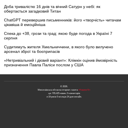
Доба тривалістю 16 днів та вічний Сатурн у небі: як
обертається загадковий Титан
ChatGPT перевершив письменників: його «творчість» читачам
цікавіша й емоційніша
Спека до +38, грози та град: якою буде погода в Україні 7
серпня
Судитимуть жителя Хмельниччини, в якого було вилучено
арсенал зброї та боєприпасів
«Нетривіальний і дієвий варіант»: Клімкін оцінив ймовірність
призначення Павла Паліси послом у США
© 2026.
Миколаївська обласна інтернет-газета
«Новини N»
це: 705,425 новин, 0 коментарів
и 19 років 5 місяців 24 дня онлайн.