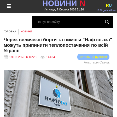
НОВИНИ
N
R
U
п'ятниця, 7 Серпня 2026 21:16
1626 днів війни
ГОЛОВНА
НОВИНИ
Через величезні борги та вимоги "Нафтогаза"
можуть припинити теплопостачання по всій
Україні
читать на русском
19.03.2026 в 16:20
14434
Анастасія Савчук