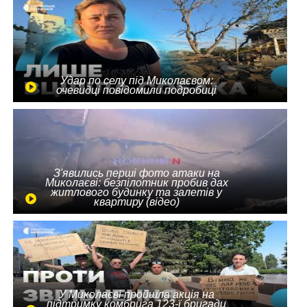
Удар по селу під Миколаєвом:
очевидці повідомили подробиці
З'явились перші фото атаки на
Миколаєві: безпілотник пробив дах
житлового будинку та залетів у
квартиру (відео)
У Миколаєві пройшла акція на
підтримку комбрига 123-ї бригади