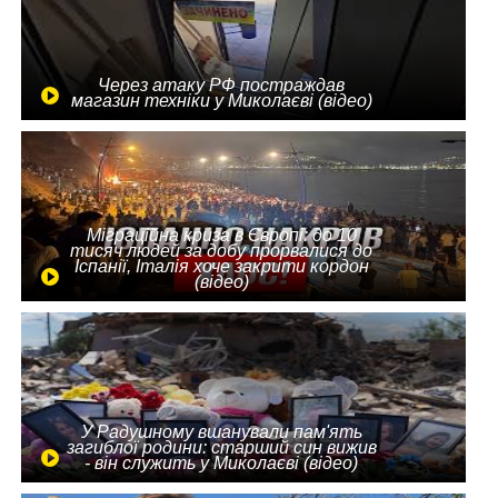
Через атаку РФ постраждав
магазин техніки у Миколаєві (відео)
Міграційна криза в Європі: до 10
тисяч людей за добу прорвалися до
Іспанії, Італія хоче закрити кордон
(відео)
У Радушному вшанували пам'ять
загиблої родини: старший син вижив
- він служить у Миколаєві (відео)