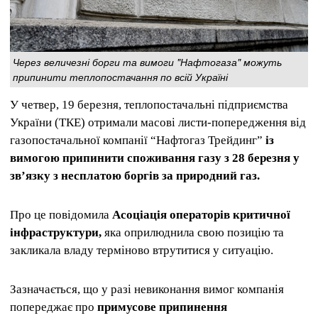
Через величезні борги та вимоги "Нафтогаза" можуть
припинити теплопостачання по всій Україні
У четвер, 19 березня, теплопостачальні підприємства
України (ТКЕ) отримали масові листи-попередження від
газопостачальної компанії “Нафтогаз Трейдинг”
із
вимогою припинити споживання газу з 28 березня у
зв’язку з несплатою боргів за природний газ.
Про це повідомила
Асоціація операторів критичної
інфраструктури,
яка оприлюднила свою позицію та
закликала владу терміново втрутитися у ситуацію.
Зазначається, що у разі невиконання вимог компанія
попереджає про
примусове припинення