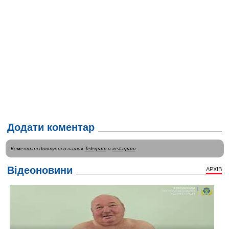
Додати коментар
Коментарі доступні в наших
Telegram
и
instagram
.
Відеоновини
АРХІВ