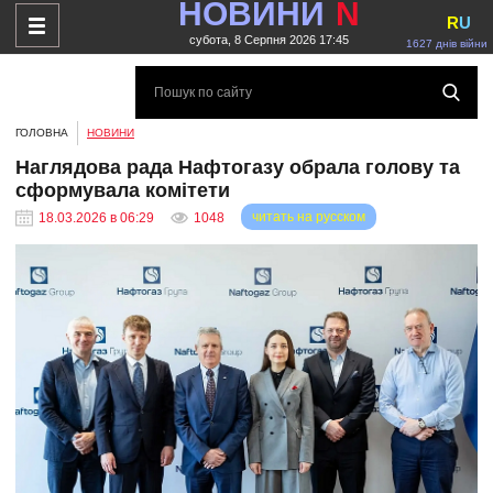
НОВИНИ
N
R
U
субота, 8 Серпня 2026 17:45
1627 днів війни
ГОЛОВНА
НОВИНИ
Наглядова рада Нафтогазу обрала голову та
сформувала комітети
читать на русском
18.03.2026 в 06:29
1048