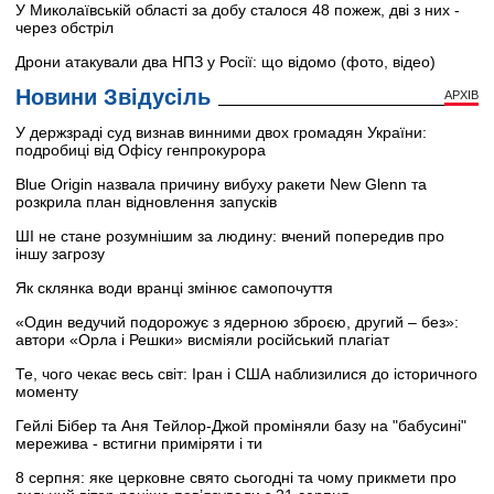
У Миколаївській області за добу сталося 48 пожеж, дві з них -
через обстріл
Дрони атакували два НПЗ у Росії: що відомо (фото, відео)
Новини Звідусіль
АРХІВ
У держзраді суд визнав винними двох громадян України:
подробиці від Офісу генпрокурора
Blue Origin назвала причину вибуху ракети New Glenn та
розкрила план відновлення запусків
ШІ не стане розумнішим за людину: вчений попередив про
іншу загрозу
Як склянка води вранці змінює самопочуття
«Один ведучий подорожує з ядерною зброєю, другий – без»:
автори «Орла і Решки» висміяли російський плагіат
Те, чого чекає весь світ: Іран і США наблизилися до історичного
моменту
Гейлі Бібер та Аня Тейлор-Джой проміняли базу на "бабусині"
мережива - встигни приміряти і ти
8 серпня: яке церковне свято сьогодні та чому прикмети про