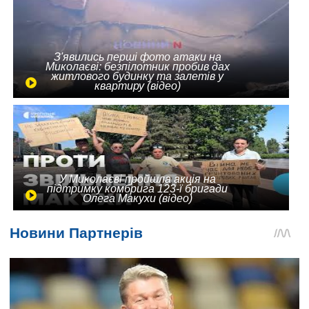
З'явились перші фото атаки на
Миколаєві: безпілотник пробив дах
житлового будинку та залетів у
квартиру (відео)
У Миколаєві пройшла акція на
підтримку комбрига 123-ї бригади
Олега Макухи (відео)