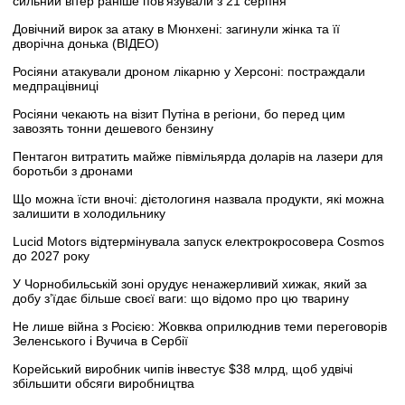
сильний вітер раніше пов’язували з 21 серпня
Довічний вирок за атаку в Мюнхені: загинули жінка та її
дворічна донька (ВІДЕО)
Росіяни атакували дроном лікарню у Херсоні: постраждали
медпрацівниці
Росіяни чекають на візит Путіна в регіони, бо перед цим
завозять тонни дешевого бензину
Пентагон витратить майже півмільярда доларів на лазери для
боротьби з дронами
Що можна їсти вночі: дієтологиня назвала продукти, які можна
залишити в холодильнику
Lucid Motors відтермінувала запуск електрокросовера Cosmos
до 2027 року
У Чорнобильській зоні орудує ненажерливий хижак, який за
добу з’їдає більше своєї ваги: що відомо про цю тварину
Не лише війна з Росією: Жовква оприлюднив теми переговорів
Зеленського і Вучича в Сербії
Корейський виробник чипів інвестує $38 млрд, щоб удвічі
збільшити обсяги виробництва