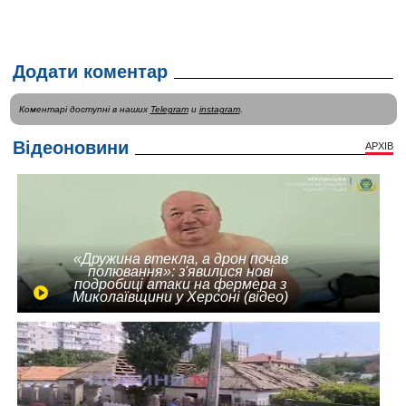
Додати коментар
Коментарі доступні в наших
Telegram
и
instagram
.
Відеоновини
АРХІВ
«Дружина втекла, а дрон почав
полювання»: з'явилися нові
подробиці атаки на фермера з
Миколаївщини у Херсоні (відео)