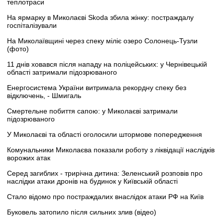
теплотраси
На ярмарку в Миколаєві Skoda збила жінку: постраждалу
госпіталізували
На Миколаївщині через спеку міліє озеро Солонець-Тузли
(фото)
11 днів ховався після нападу на поліцейських: у Чернівецькій
області затримали підозрюваного
Енергосистема України витримала рекордну спеку без
відключень, - Шмигаль
Смертельне побиття сапою: у Миколаєві затримали
підозрюваного
У Миколаєві та області оголосили штормове попередження
Комунальники Миколаєва показали роботу з ліквідації наслідків
ворожих атак
Серед загиблих - трирічна дитина: Зеленський розповів про
наслідки атаки дронів на будинок у Київській області
Стало відомо про постраждалих внаслідок атаки РФ на Київ
Буковель затопило після сильних злив (відео)