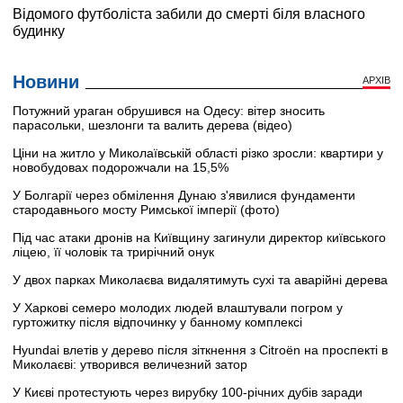
Новини
АРХІВ
Потужний ураган обрушився на Одесу: вітер зносить
парасольки, шезлонги та валить дерева (відео)
Ціни на житло у Миколаївській області різко зросли: квартири у
новобудовах подорожчали на 15,5%
У Болгарії через обмілення Дунаю з'явилися фундаменти
стародавнього мосту Римської імперії (фото)
Під час атаки дронів на Київщину загинули директор київського
ліцею, її чоловік та трирічний онук
У двох парках Миколаєва видалятимуть сухі та аварійні дерева
У Харкові семеро молодих людей влаштували погром у
гуртожитку після відпочинку у банному комплексі
Hyundai влетів у дерево після зіткнення з Citroën на проспекті в
Миколаєві: утворився величезний затор
У Києві протестують через вирубку 100-річних дубів заради