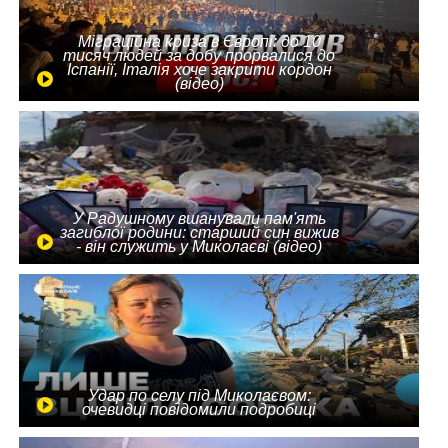
Міграційна криза в Європі: до 10
тисяч людей за добу прорвалися до
Іспанії, Італія хоче закрити кордон
(відео)
У Радушному вшанували пам'ять
загиблої родини: старший син вижив
- він служить у Миколаєві (відео)
Удар по селу під Миколаєвом:
очевидці повідомили подробиці