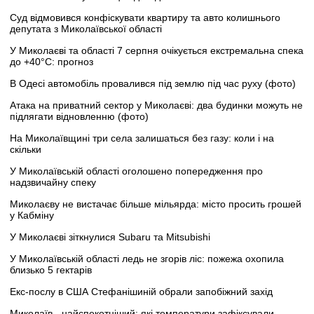
Суд відмовився конфіскувати квартиру та авто колишнього
депутата з Миколаївської області
У Миколаєві та області 7 серпня очікується екстремальна спека
до +40°C: прогноз
В Одесі автомобіль провалився під землю під час руху (фото)
Атака на приватний сектор у Миколаєві: два будинки можуть не
підлягати відновленню (фото)
На Миколаївщині три села залишаться без газу: коли і на
скільки
У Миколаївській області оголошено попередження про
надзвичайну спеку
Миколаєву не вистачає більше мільярда: місто просить грошей
у Кабміну
У Миколаєві зіткнулися Subaru та Mitsubishi
У Миколаївській області ледь не згорів ліс: пожежа охопила
близько 5 гектарів
Екс-послу в США Стефанішиній обрали запобіжний захід
Миколаїв - найспекотніший: які температури зафіксували