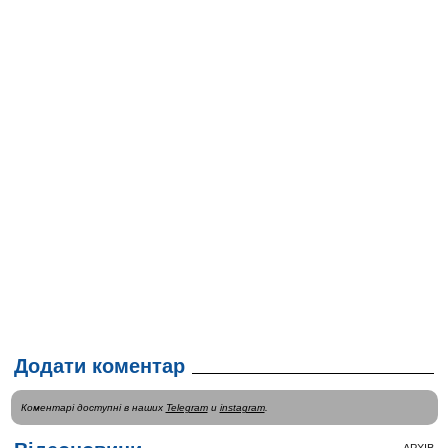
Додати коментар
Коментарі доступні в наших
Telegram
и
instagram
.
АРХІВ