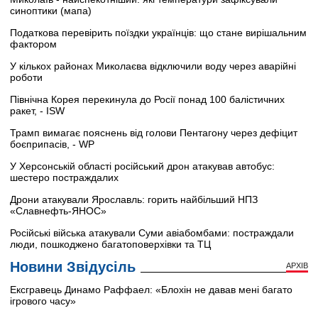
синоптики (мапа)
Податкова перевірить поїздки українців: що стане вирішальним
фактором
У кількох районах Миколаєва відключили воду через аварійні
роботи
Північна Корея перекинула до Росії понад 100 балістичних
ракет, - ISW
Трамп вимагає пояснень від голови Пентагону через дефіцит
боєприпасів, - WP
У Херсонській області російський дрон атакував автобус:
шестеро постраждалих
Дрони атакували Ярославль: горить найбільший НПЗ
«Славнефть-ЯНОС»
Російські війська атакували Суми авіабомбами: постраждали
люди, пошкоджено багатоповерхівки та ТЦ
Новини Звідусіль
АРХІВ
Ексгравець Динамо Раффаел: «Блохін не давав мені багато
ігрового часу»