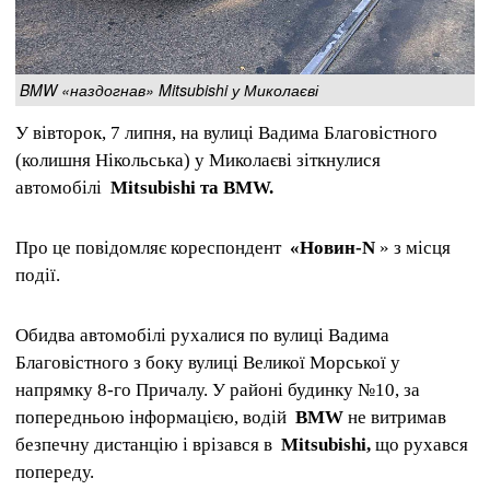
BMW «наздогнав» Mitsubishi у Миколаєві
У вівторок, 7 липня, на вулиці Вадима Благовістного
(колишня Нікольська) у Миколаєві зіткнулися
автомобілі
Mitsubishi та BMW.
Про це повідомляє кореспондент
«Новин-N
» з місця
події.
Обидва автомобілі рухалися по вулиці Вадима
Благовістного з боку вулиці Великої Морської у
напрямку 8-го Причалу. У районі будинку №10, за
попередньою інформацією, водій
BMW
не витримав
безпечну дистанцію і врізався в
Mitsubishi,
що рухався
попереду.