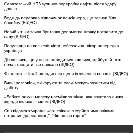
Саратовський НПЗ зупинив переробку нафти після удару
дронів
Ведмідь перервав відпочинок пенсіонера, що заснув біля
басейну (ВІДЕО)
Новий хіт: кмітлива британка допомогла їжачку потрапити до
саду (ВІДЕО)
Популярна на весь світ дієта небезпечна: лікар попередив
українців
Дізнавшись, що у нього народиться хлопчик, майбутній тато
почав трощити все навколо (ВІДЕО)
Фісташка: в Італії народилося щеня із зеленою вовною (ВІДЕО)
Вчені розповіли, які фрукти та овочі можуть захистити від
діабету
«Бабуся року»: мережу насмішила жінка, яка впустила онука
заради келиха з вином (ВІДЕО)
Син відомого українського співака з серйозними опіками
потрапив до реанімації: "Він почав горіти"