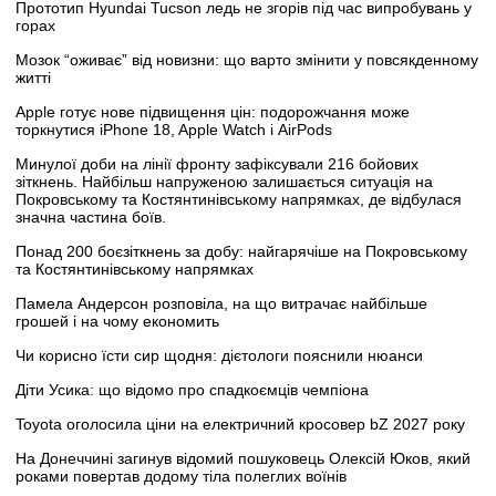
Прототип Hyundai Tucson ледь не згорів під час випробувань у
горах
Мозок “оживає” від новизни: що варто змінити у повсякденному
житті
Apple готує нове підвищення цін: подорожчання може
торкнутися iPhone 18, Apple Watch і AirPods
Минулої доби на лінії фронту зафіксували 216 бойових
зіткнень. Найбільш напруженою залишається ситуація на
Покровському та Костянтинівському напрямках, де відбулася
значна частина боїв.
Понад 200 боєзіткнень за добу: найгарячіше на Покровському
та Костянтинівському напрямках
Памела Андерсон розповіла, на що витрачає найбільше
грошей і на чому економить
Чи корисно їсти сир щодня: дієтологи пояснили нюанси
Діти Усика: що відомо про спадкоємців чемпіона
Toyota оголосила ціни на електричний кросовер bZ 2027 року
На Донеччині загинув відомий пошуковець Олексій Юков, який
роками повертав додому тіла полеглих воїнів