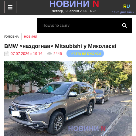
НОВИНИ
N
R
U
четвер, 6 Серпня 2026 14:23
1625 днів війни
ГОЛОВНА
НОВИНИ
BMW «наздогнав» Mitsubishi у Миколаєві
читать на русском
07.07.2026 в 19:16
2446