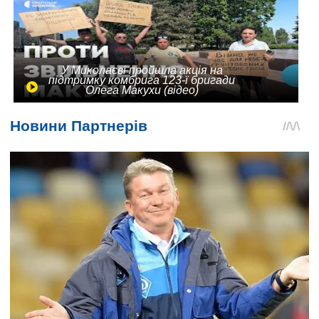
У Миколаєві пройшла акція на
підтримку комбрига 123-ї бригади
Олега Макухи (відео)