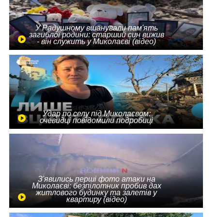
У Радушному вшанували пам'ять
загиблої родини: старший син вижив
- він служить у Миколаєві (відео)
Удар по селу під Миколаєвом:
очевидці повідомили подробиці
З'явились перші фото атаки на
Миколаєві: безпілотник пробив дах
житлового будинку та залетів у
квартиру (відео)