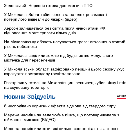
Зеленський: Норвегія готова допомогти з ППО
У Миколаєві Subaru збив чоловіка на електросамокаті:
потерпілого відвезли до лікарні (відео)
Херсон залишається без світла після нічної атаки РФ:
відновлення може тривати кілька днів
На Миколаївську область насувається гроза: оголошено жовтий
рівень небезпеки
У Миколаєві виділили землю під будівництво модульного
містечка для переселенців
У Миколаївській області зафіксовано перший цього сезону укус
каракурта: постраждалу госпіталізовано
Розстріляв у готелі: на Миколаївщині ревнивець убив жінку і втік
на окуповану територію
Новини Звідусіль
АРХІВ
8 несподівано корисних ефектів відмови від твердого сиру
Мережа насмішила велелюбна кішка, що потоваришувала з
пійманою мишкою (ВІДЕО)
Мережа насмішили коти, які пильно спостерігають за грою в