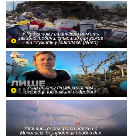
У Радушному вшанували пам'ять
загиблої родини: старший син вижив
- він служить у Миколаєві (відео)
Удар по селу під Миколаєвом:
очевидці повідомили подробиці
З'явились перші фото атаки на
Миколаєві: безпілотник пробив дах