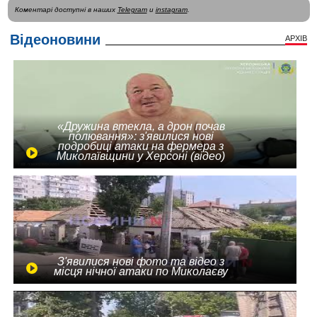
Коментарі доступні в наших
Telegram
и
instagram
.
Відеоновини
АРХІВ
«Дружина втекла, а дрон почав
полювання»: з'явилися нові
подробиці атаки на фермера з
Миколаївщини у Херсоні (відео)
З'явилися нові фото та відео з
місця нічної атаки по Миколаєву