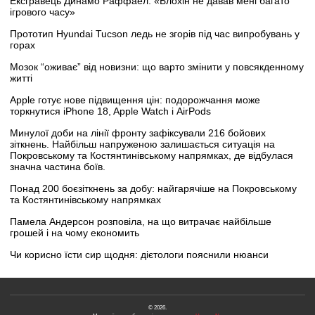
Ексгравець Динамо Раффаел: «Блохін не давав мені багато
ігрового часу»
Прототип Hyundai Tucson ледь не згорів під час випробувань у
горах
Мозок “оживає” від новизни: що варто змінити у повсякденному
житті
Apple готує нове підвищення цін: подорожчання може
торкнутися iPhone 18, Apple Watch і AirPods
Минулої доби на лінії фронту зафіксували 216 бойових
зіткнень. Найбільш напруженою залишається ситуація на
Покровському та Костянтинівському напрямках, де відбулася
значна частина боїв.
Понад 200 боєзіткнень за добу: найгарячіше на Покровському
та Костянтинівському напрямках
Памела Андерсон розповіла, на що витрачає найбільше
грошей і на чому економить
Чи корисно їсти сир щодня: дієтологи пояснили нюанси
© 2026.