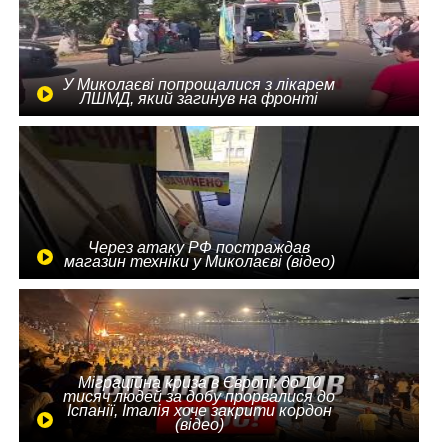
У Миколаєві попрощалися з лікарем
ЛШМД, який загинув на фронті
Через атаку РФ постраждав
магазин техніки у Миколаєві (відео)
Міграційна криза в Європі: до 10
тисяч людей за добу прорвалися до
Іспанії, Італія хоче закрити кордон
(відео)