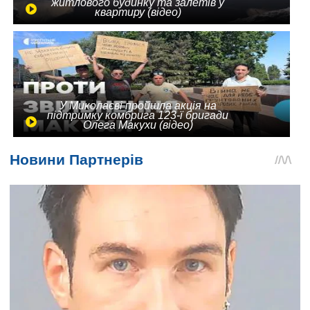
житлового будинку та залетів у
квартиру (відео)
У Миколаєві пройшла акція на
підтримку комбрига 123-ї бригади
Олега Макухи (відео)