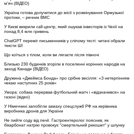
м'яч (ВІДЕО)
Україна готова долучитися до місії з розмінування Ормузької
протоки, – речник ВМС
У Києві викрили call-центр, який ошукав інвесторів із Чехії на
понад 8,4 млн гривень
ChatGPT переміг письменників у сліпому тесті: читачі обрали
тексти ШІ
Що коїться з тілом, коли ви лягаєте після півночі
Близько 230 будинків згоріли в поселенні корінних народів на
заході Канади (ВІДЕО)
Дружина «Джеймса Бонда» про срібне весілля: «З нетерпінням
чекаю наступних 25 років»
Умора: собака перервав футбольний матч і «відзначився» на
газоні (відео)
У Німеччині запобігли замаху спецслужб РФ на керівника
виробника дронів для України
Не пийте соду від печії. Гастроентеролог пояснив, як
бікарбонат натрію провокує "смертельний рикошет" у шлунку