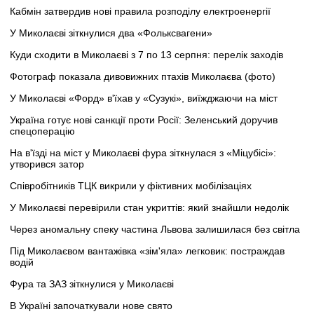
Кабмін затвердив нові правила розподілу електроенергії
У Миколаєві зіткнулися два «Фольксвагени»
Куди сходити в Миколаєві з 7 по 13 серпня: перелік заходів
Фотограф показала дивовижних птахів Миколаєва (фото)
У Миколаєві «Форд» в'їхав у «Сузукі», виїжджаючи на міст
Україна готує нові санкції проти Росії: Зеленський доручив
спецоперацію
На в'їзді на міст у Миколаєві фура зіткнулася з «Міцубісі»:
утворився затор
Співробітників ТЦК викрили у фіктивних мобілізаціях
У Миколаєві перевірили стан укриттів: який знайшли недолік
Через аномальну спеку частина Львова залишилася без світла
Під Миколаєвом вантажівка «зім'яла» легковик: постраждав
водій
Фура та ЗАЗ зіткнулися у Миколаєві
В Україні започаткували нове свято