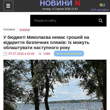
НОВИНИ
N
R
U
четвер, 6 Серпня 2026 21:51
1625 днів війни
ГОЛОВНА
НОВИНИ
У бюджеті Миколаєва немає грошей на
відкриття безпечних пляжів: їх можуть
облаштувати наступного року
читать на русском
07.07.2026 в 19:40
1489