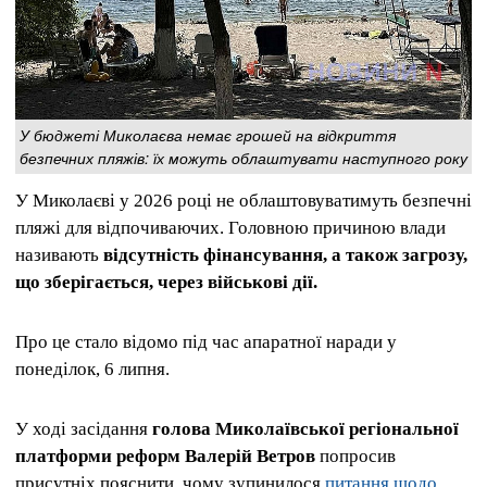
У бюджеті Миколаєва немає грошей на відкриття
безпечних пляжів: їх можуть облаштувати наступного року
У Миколаєві у 2026 році не облаштовуватимуть безпечні
пляжі для відпочиваючих. Головною причиною влади
називають
відсутність фінансування, а також загрозу,
що зберігається, через військові дії.
Про це стало відомо під час апаратної наради у
понеділок, 6 липня.
У ході засідання
голова Миколаївської регіональної
платформи реформ Валерій Ветров
попросив
присутніх пояснити, чому зупинилося
питання щодо