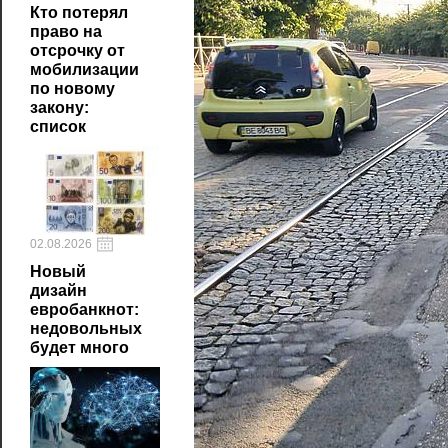
Кто потерял
право на
отсрочку от
мобилизации
по новому
закону:
список
02.08.2026
Новый
дизайн
евробанкнот:
недовольных
будет много