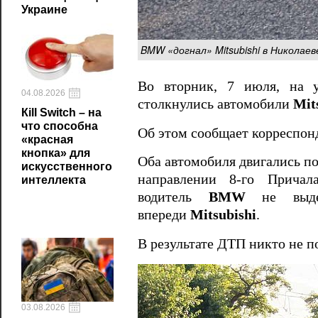
Украине
BMW «догнал» Mitsubishi в Николаев
Во вторник, 7 июля, на у
04.08.2026
столкнулись автомобили
Mit
Кill Switch – на
что способна
Об этом сообщает корреспон
«красная
кнопка» для
Оба автомобиля двигались п
искусственного
направлении 8-го Прича
интеллекта
водитель
BMW
не выдер
впереди
Mitsubishi
.
В результате ДТП никто не 
03.08.2026