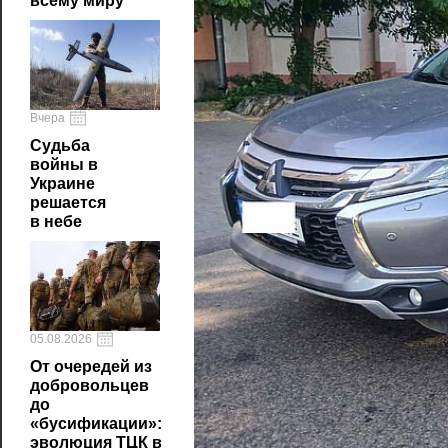
всему миру
Вчера
Судьба
войны в
Украине
решается
в небе
05.08.2026
От очередей из
добровольцев
до
«бусификации»:
эволюция ТЦК в