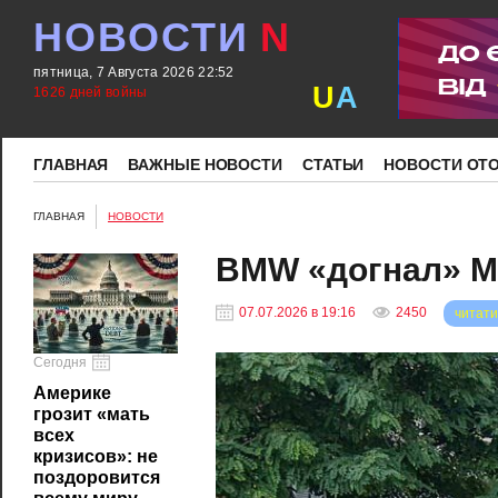
НОВОСТИ
N
пятница, 7 Августа 2026 22:52
U
A
1626 дней войны
ГЛАВНАЯ
ВАЖНЫЕ НОВОСТИ
СТАТЬИ
НОВОСТИ ОТ
ГЛАВНАЯ
НОВОСТИ
BMW «догнал» Mi
07.07.2026 в 19:16
2450
читати
Сегодня
Америке
грозит «мать
всех
кризисов»: не
поздоровится