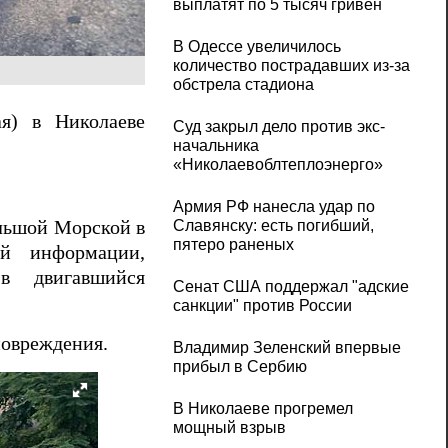
выплатят по 5 тысяч гривен
В Одессе увеличилось
количество пострадавших из-за
обстрела стадиона
я) в Николаеве
Суд закрыл дело против экс-
начальника
«Николаевоблтеплоэнерго»
Армия РФ нанесла удар по
Славянску: есть погибший,
ольшой Морской в
пятеро раненых
й информации,
 двигавшийся
Сенат США поддержал "адские
санкции" против России
повреждения.
Владимир Зеленский впервые
прибыл в Сербию
В Николаеве прогремел
мощный взрыв