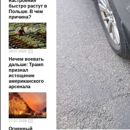
настроения
быстро растут в
Польше. В чем
причина?
28.07.2026
Нечем воевать
дальше: Трамп
признал
истощение
американского
арсенала
27.07.2026
Огненный