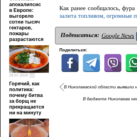
апокалипсис
Как ранее сообщалось, фура
в Европе:
залита топливом, огромные 
выгорело
сотни тысяч
гектаров,
пожары
Подписаться:
Google News
разрастаются
Поделиться:
26.07.2026
Горячий, как
В Николаевской области выявили 
политика:
почему битва
В бюджете Николаева не
за борщ не
прекращается
ни на минуту