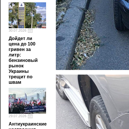
30.07.2026
Дойдет ли
цена до 100
гривен за
литр:
бензиновый
рынок
Украины
трещит по
швам
29.07.2026
Антиукраинские