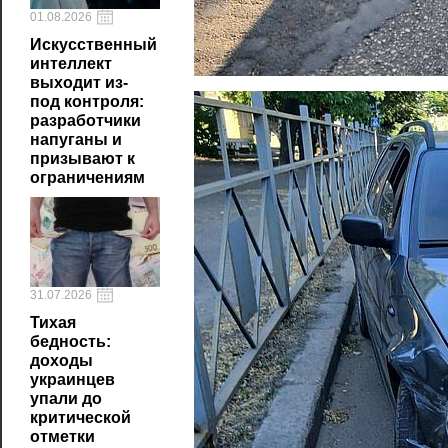
01.08.2026
Искусственный
интеллект
выходит из-
под контроля:
разработчики
напуганы и
призывают к
ограничениям
31.07.2026
Тихая
бедность:
доходы
украинцев
упали до
критической
отметки