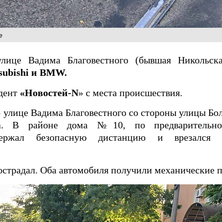
е
лице Вадима Благовестного (бывшая Никольска
subishi и BMW.
дент
«Новостей-N
» с места происшествия.
о улице Вадима Благовестного со стороны улицы Б
ла. В районе дома №10, по предварительно
жал безопасную дистанцию и врезался в
пострадал. Оба автомобиля получили механические 