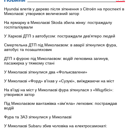
Hyundai влетів у дерево після зіткнення з Citroën на проспекті в
Миколаєві: утворився величезний затор
На ярмарку в Миколаєві Skoda збила жінку: постраждалу
госпіталізували
У Харкові ДТП з автобусом: постраждали дев'ятеро людей
Смертельна ДТП під Миколаєвом: в аварії зіткнулися фура,
автобус та позашляховик
ДТП з фурою під Миколаєвом: водій легковика загинув,
пасажирка у тяжкому стані
У Миколаєві зіткнулися два «Фольксвагени»
У Миколаєві «Форд» в'їхав у «Сузукі», виїжджаючи на міст
На в'їзді на міст у Миколаєві фура зіткнулася з «Міцубісі»:
утворився затор
Під Миколаєвом вантажівка «зім'яла» легковик: постраждав
водій
Фура та ЗАЗ зіткнулися у Миколаєві
У Миколаєві Subaru збив чоловіка на електросамокаті: