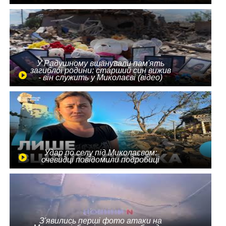
У Радушному вшанували пам'ять
загиблої родини: старший син вижив
- він служить у Миколаєві (відео)
Удар по селу під Миколаєвом:
очевидці повідомили подробиці
З'явились перші фото атаки на