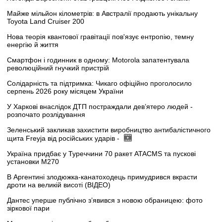
Майже мільйон кілометрів: в Австралії продають унікальну
Toyota Land Cruiser 200
Нова теорія квантової гравітації пов'язує ентропію, темну
енергію й життя
Смартфон і годинник в одному: Motorola запатентувала
революційний гнучкий пристрій
Солідарність та підтримка: Чикаго офіційно проголосило
серпень 2026 року місяцем України
У Харкові внаслідок ДТП постраждали дев’ятеро людей -
розпочато розлідування
Зеленський закликав захистити виробництво антибалістичного
щита Freyja від російських ударів -
Україна придбає у Туреччини 70 ракет ATACMS та пускові
установки M270
В Аргентині злодюжка-канатоходець примудрився вкрасти
дроти на великій висоті (ВІДЕО)
Дантес уперше публічно з’явився з новою обраницею: фото
зіркової пари