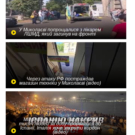
У Миколаєві попрощалися з лікарем
ЛШМД, який загинув на фронті
Через атаку РФ постраждав
магазин техніки у Миколаєві (відео)
Міграційна криза в Європі: до 10
тисяч людей за добу прорвалися до
Іспанії, Італія хоче закрити кордон
(відео)