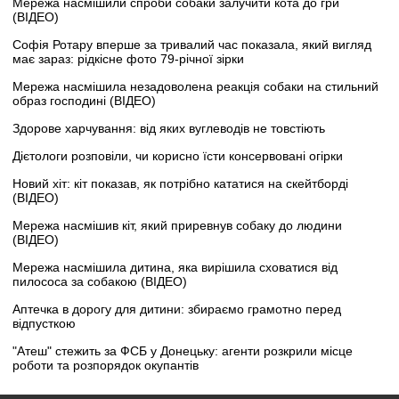
Мережа насмішили спроби собаки залучити кота до гри
(ВІДЕО)
Софія Ротару вперше за тривалий час показала, який вигляд
має зараз: рідкісне фото 79-річної зірки
Мережа насмішила незадоволена реакція собаки на стильний
образ господині (ВІДЕО)
Здорове харчування: від яких вуглеводів не товстіють
Дієтологи розповіли, чи корисно їсти консервовані огірки
Новий хіт: кіт показав, як потрібно кататися на скейтборді
(ВІДЕО)
Мережа насмішив кіт, який приревнув собаку до людини
(ВІДЕО)
Мережа насмішила дитина, яка вирішила сховатися від
пилососа за собакою (ВІДЕО)
Аптечка в дорогу для дитини: збираємо грамотно перед
відпусткою
"Атеш" стежить за ФСБ у Донецьку: агенти розкрили місце
роботи та розпорядок окупантів