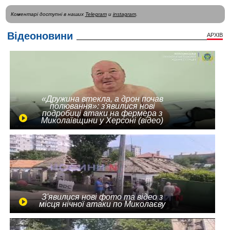
Коментарі доступні в наших
Telegram
и
instagram
.
Відеоновини
АРХІВ
«Дружина втекла, а дрон почав
полювання»: з'явилися нові
подробиці атаки на фермера з
Миколаївщини у Херсоні (відео)
З'явилися нові фото та відео з
місця нічної атаки по Миколаєву