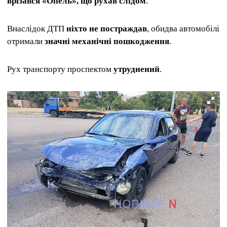
врізався «Опель», що рухав слідом
.
Внаслідок ДТП
ніхто не постраждав
, обидва автомобілі
отримали
значні механічні пошкодження
.
Рух транспорту проспектом
утруднений
.