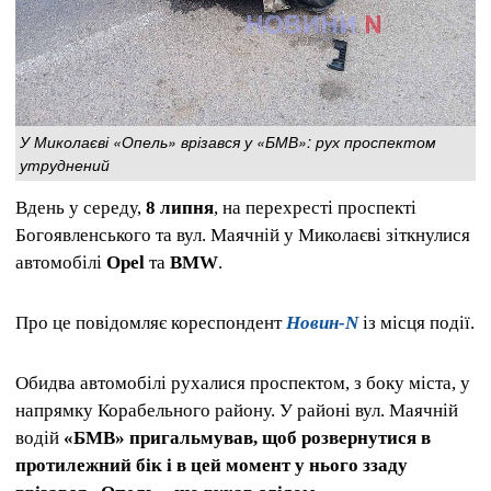
У Миколаєві «Опель» врізався у «БМВ»: рух проспектом
утруднений
Вдень у середу,
8 липня
, на перехресті проспекті
Богоявленського та вул. Маячній у Миколаєві зіткнулися
автомобілі
Opel
та
BMW
.
Про це повідомляє кореспондент
Новин-N
із місця події.
Обидва автомобілі рухалися проспектом, з боку міста, у
напрямку Корабельного району. У районі вул. Маячній
водій
«БМВ» пригальмував, щоб розвернутися в
протилежний бік і в цей момент у нього ззаду