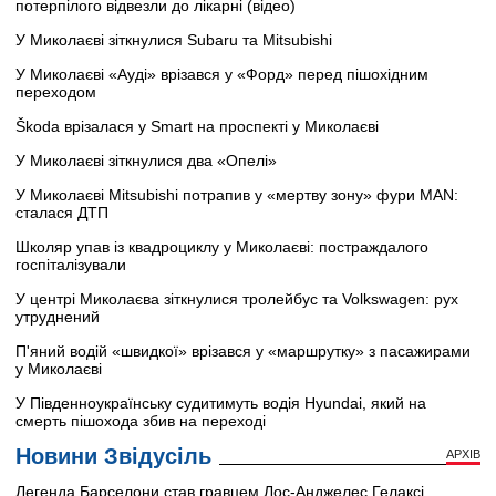
потерпілого відвезли до лікарні (відео)
У Миколаєві зіткнулися Subaru та Mitsubishi
У Миколаєві «Ауді» врізався у «Форд» перед пішохідним
переходом
Škoda врізалася у Smart на проспекті у Миколаєві
У Миколаєві зіткнулися два «Опелі»
У Миколаєві Mitsubishi потрапив у «мертву зону» фури MAN:
сталася ДТП
Школяр упав із квадроциклу у Миколаєві: постраждалого
госпіталізували
У центрі Миколаєва зіткнулися тролейбус та Volkswagen: рух
утруднений
П'яний водій «швидкої» врізався у «маршрутку» з пасажирами
у Миколаєві
У Південноукраїнську судитимуть водія Hyundai, який на
смерть пішохода збив на переході
Новини Звідусіль
АРХІВ
Легенда Барселони став гравцем Лос-Анджелес Гелаксі