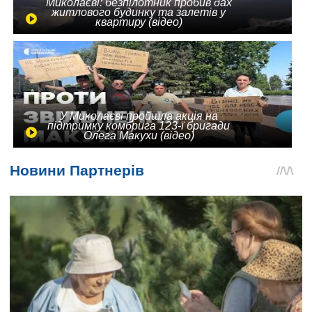
Миколаєві: безпілотник пробив дах
житлового будинку та залетів у
квартиру (відео)
У Миколаєві пройшла акція на
підтримку комбрига 123-ї бригади
Олега Макухи (відео)