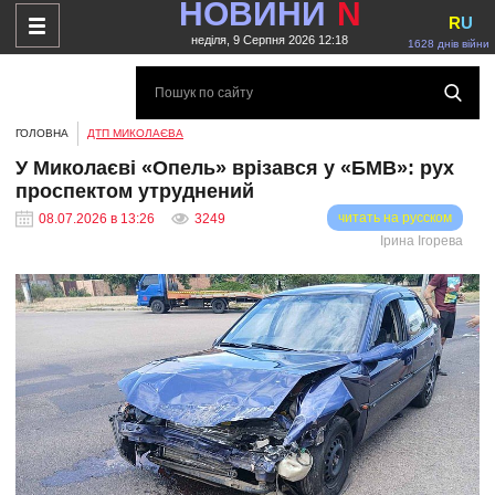
НОВИНИ
N
R
U
неділя, 9 Серпня 2026 12:18
1628 днів війни
ГОЛОВНА
ДТП МИКОЛАЄВА
У Миколаєві «Опель» врізався у «БМВ»: рух
проспектом утруднений
читать на русском
08.07.2026 в 13:26
3249
Ірина Ігорева