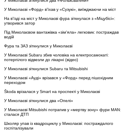
У Миколаєві зіткнулися два «Фольксвагени»
У Миколаєві «Форд» в'їхав у «Сузукі», виїжджаючи на міст
На в'їзді на міст у Миколаєві фура зіткнулася з «Міцубісі»:
утворився затор
Під Миколаєвом вантажівка «зім'яла» легковик: постраждав
водій
Фура та ЗАЗ зіткнулися у Миколаєві
У Миколаєві Subaru збив чоловіка на електросамокаті:
потерпілого відвезли до лікарні (відео)
У Миколаєві зіткнулися Subaru та Mitsubishi
У Миколаєві «Ауді» врізався у «Форд» перед пішохідним
переходом
Škoda врізалася у Smart на проспекті у Миколаєві
У Миколаєві зіткнулися два «Опелі»
У Миколаєві Mitsubishi потрапив у «мертву зону» фури MAN:
сталася ДТП
Школяр упав із квадроциклу у Миколаєві: постраждалого
госпіталізували