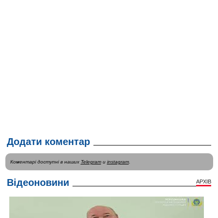
Додати коментар
Коментарі доступні в наших
Telegram
и
instagram
.
Відеоновини
АРХІВ