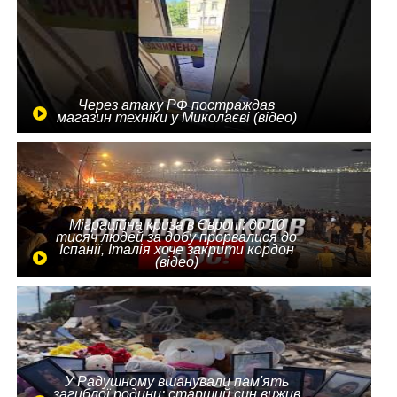
Через атаку РФ постраждав
магазин техніки у Миколаєві (відео)
Міграційна криза в Європі: до 10
тисяч людей за добу прорвалися до
Іспанії, Італія хоче закрити кордон
(відео)
У Радушному вшанували пам'ять
загиблої родини: старший син вижив