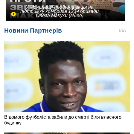
У Миколаєві пройшла акція на
підтримку комбрига 123-ї бригади
Олега Макухи (відео)