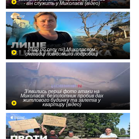
- він служить у Миколаєві (відео)
Удар по селу під Миколаєвом:
очевидці повідомили подробиці
З'явились перші фото атаки на
Миколаєві: безпілотник пробив дах
житлового будинку та залетів у
квартиру (відео)