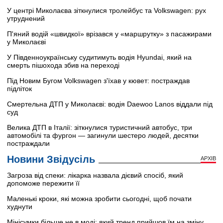
У центрі Миколаєва зіткнулися тролейбус та Volkswagen: рух
утруднений
П'яний водій «швидкої» врізався у «маршрутку» з пасажирами
у Миколаєві
У Південноукраїнську судитимуть водія Hyundai, який на
смерть пішохода збив на переході
Під Новим Бугом Volkswagen з'їхав у кювет: постраждав
підліток
Смертельна ДТП у Миколаєві: водія Daewoo Lanos віддали під
суд
Велика ДТП в Італії: зіткнулися туристичний автобус, три
автомобілі та фургон — загинули шестеро людей, десятки
постраждали
Новини Звідусіль
АРХІВ
Загроза від спеки: лікарка назвала дієвий спосіб, який
допоможе пережити її
Маленькі кроки, які можна зробити сьогодні, щоб почати
худнути
Мінісумки більше не в моді: який тренд прийшов їм на зміну