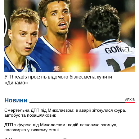
Новини
АРХІВ
Смертельна ДТП під Миколаєвом: в аварії зіткнулися фура,
автобус та позашляховик
ДТП з фурою під Миколаєвом: водій легковика загинув,
пасажирка у тяжкому стані