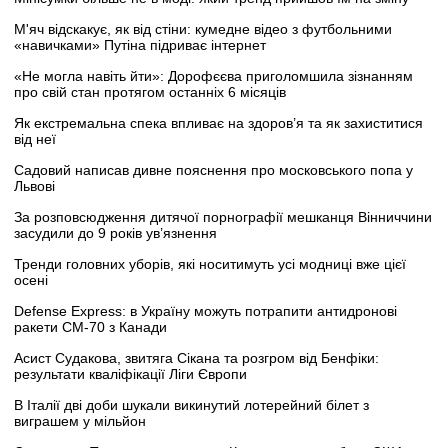
М'яч відскакує, як від стіни: кумедне відео з футбольними
«навичками» Путіна підриває інтернет
«Не могла навіть йти»: Дорофєєва приголомшила зізнанням
про свій стан протягом останніх 6 місяців
Як екстремальна спека впливає на здоров’я та як захиститися
від неї
Садовий написав дивне пояснення про московського попа у
Львові
За розповсюдження дитячої порнографії мешканця Вінниччини
засудили до 9 років ув’язнення
Тренди головних уборів, які носитимуть усі модниці вже цієї
осені
Defense Express: в Україну можуть потрапити антидронові
ракети CM-70 з Канади
Асист Судакова, звитяга Сікана та розгром від Бенфіки:
результати кваліфікації Ліги Європи
В Італії дві доби шукали викинутий лотерейний білет з
виграшем у мільйон