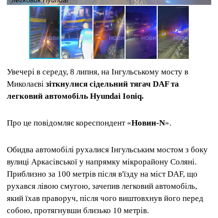
Увечері в середу, 8 липня, на Інгульському мосту в
Миколаєві
зіткнулися сідельний тягач DAF та
легковий автомобіль Hyundai Ioniq.
Про це повідомляє кореспондент «
Новин-N
».
Обидва автомобілі рухалися Інгульським мостом з боку
вулиці Аркасівської у напрямку мікрорайону Соляні.
Приблизно за 100 метрів після в'їзду на міст DAF, що
рухався лівою смугою, зачепив легковий автомобіль,
який їхав праворуч, після чого виштовхнув його перед
собою, протягнувши близько 10 метрів.