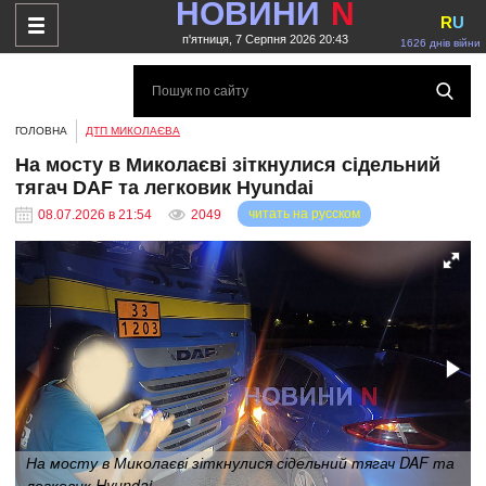
НОВИНИ
N
R
U
п'ятниця, 7 Серпня 2026 20:43
1626 днів війни
ГОЛОВНА
ДТП МИКОЛАЄВА
На мосту в Миколаєві зіткнулися сідельний
тягач DAF та легковик Hyundai
читать на русском
08.07.2026 в 21:54
2049
На мосту в Миколаєві зіткнулися сідельний тягач DAF та
легковик Hyundai