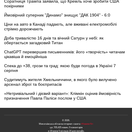
Соратниця Трампа заявила, що Кремль хоче зробити США
покірними
Ймовірний суперник "Динамо" знищує "ДАК 1904" - 6:0
Ціни на авто в Канаді падають, але вживані електромобілі
стрімко дорожчають
Доба тривалістю 16 днів та вічний Сатурн у небі: як
обертається загадковий Титан
ChatGPT перевершив письменників: його «творчість» читачам
цікавіша й емоційніша
Спека до +38, грози та град: якою буде погода в Україні 7
серпня
Судитимуть жителя Хмельниччини, в якого було вилучено
арсенал зброї та боєприпасів
«Нетривіальний і дієвий варіант»: Клімкін оцінив ймовірність
призначення Павла Паліси послом у США
© 2026.
Миколаївська обласна інтернет-газета
«Новини N»
це: 705,425 новин, 0 коментарів
и 19 років 5 місяців 24 дня онлайн.