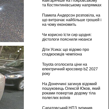
найгарячіше на Покровському
та Костянтинівському напрямках
Памела Андерсон розповіла, на
що витрачає найбільше грошей і
на чому економить
Чи корисно їсти сир щодня:
дієтологи пояснили нюанси
Діти Усика: що відомо про
спадкоємців чемпіона
Toyota оголосила ціни на
електричний кросовер bZ 2027
року
На Донеччині загинув відомий
пошуковець Олексій Юков, який
роками повертав додому тіла
полеглих воїнів
Саратовський НПЗ зупинив