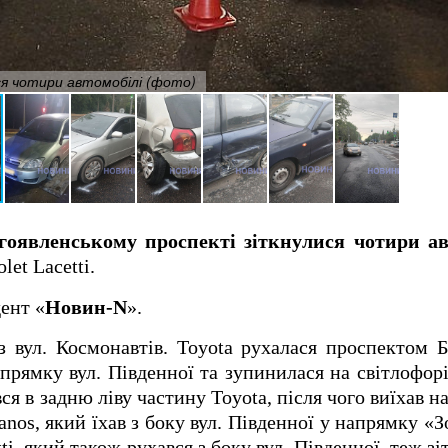
ся чотири автомобілі (фото)
гоявленському проспекті зіткнулися чотири ав
let Lacetti.
ент «
Новин-N
».
з вул. Космонавтів. Toyota рухалася проспектом 
прямку вул. Південної та зупинилася на світлофо
ся в задню ліву частину Toyota, після чого виїхав н
anos, який їхав з боку вул. Південної у напрямку 
ti, який також рухався з боку вул. Південної, теж з