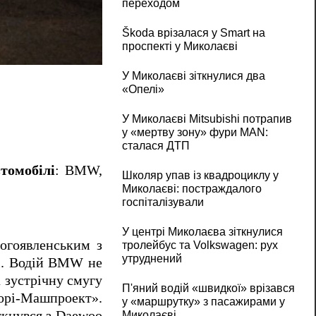
переходом
Škoda врізалася у Smart на
проспекті у Миколаєві
На проспекті в Миколаєві зіткнулися чот
У Миколаєві зіткнулися два
«Опелі»
У Миколаєві Mitsubishi потрапив
у «мертву зону» фури MAN:
сталася ДТП
томобілі
: BMW,
Школяр упав із квадроциклу у
Миколаєві: постраждалого
госпіталізували
У центрі Миколаєва зіткнулися
Богоявленським з
тролейбус та Volkswagen: рух
утруднений
рі. Водій BMW не
а зустрічну смугу
П'яний водій «швидкої» врізався
«Зорі-Машпроект».
у «маршрутку» з пасажирами у
іткнувся з Daewoo
Миколаєві