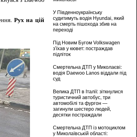
У Південноукраїнську
судитимуть водія Hyundai, який
ення.
Рух на цій
на смерть пішохода збив на
переході
Під Новим Бугом Volkswagen
з'їхав у кювет: постраждав
підліток
Смертельна ДТП у Миколаєві:
водія Daewoo Lanos віддали під
суд
Велика ДТП в Італії: зіткнулися
туристичний автобус, три
автомобілі та фургон —
загинули шестеро людей,
десятки постраждали
Смертельна ДТП із мотоциклом
у Миколаївській області: