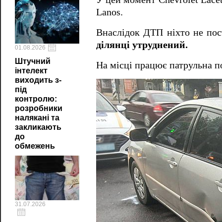
Lanos.
Внаслідок ДТП ніхто не пос
ділянці утруднений.
01.08.2026
Штучний
На місці працює патрульна по
інтелект
виходить з-
під
контролю:
розробники
налякані та
закликають
до
обмежень
31.07.2026