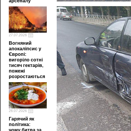
арсеналу
27.07.2026
Вогняний
апокаліпсис у
Європі:
вигоріло сотні
тисяч гектарів,
пожежі
розростаються
26.07.2026
Гарячий як
політика:
чому битва за