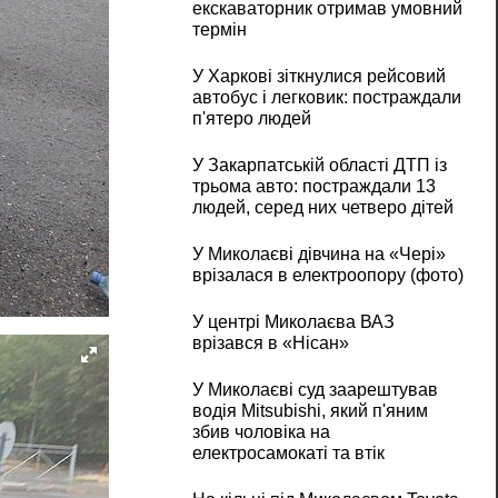
екскаваторник отримав умовний
термін
У Харкові зіткнулися рейсовий
автобус і легковик: постраждали
п'ятеро людей
У Закарпатській області ДТП із
трьома авто: постраждали 13
людей, серед них четверо дітей
У Миколаєві дівчина на «Чері»
врізалася в електроопору (фото)
У центрі Миколаєва ВАЗ
врізався в «Нісан»
У Миколаєві суд заарештував
водія Mitsubishi, який п'яним
збив чоловіка на
електросамокаті та втік