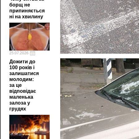
борщ не
припиняється
ні на хвилину
25.07.2026
Дожити до
100 років і
залишатися
молодим:
за це
відповідає
маленька
залоза у
грудях