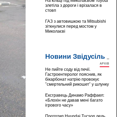
На кільці під Миколаєвом Toyota
злетіла з дороги і врізалася в
стовп
ГАЗ з автовишкою та Mitsubishi
зіткнулися перед мостом у
Миколаєві
Новини Звідусіль
АРХІВ
Не пийте соду від печії.
Гастроентеролог пояснив, як
бікарбонат натрію провокує
"смертельний рикошет" у шлунку
Ексгравець Динамо Раффаел:
«Блохін не давав мені багато
ігрового часу»
Прототип Hyundai Tucson ледь