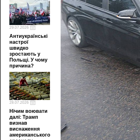
29.07.2026
Антиукраїнські
настрої
швидко
зростають у
Польщі. У чому
причина?
28.07.2026
Нічим воювати
далі: Трамп
визнав
виснаження
американського