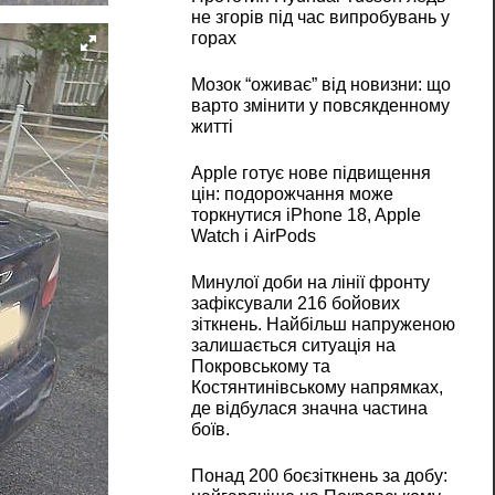
не згорів під час випробувань у
горах
Мозок “оживає” від новизни: що
варто змінити у повсякденному
житті
Apple готує нове підвищення
цін: подорожчання може
торкнутися iPhone 18, Apple
Watch і AirPods
Минулої доби на лінії фронту
зафіксували 216 бойових
зіткнень. Найбільш напруженою
залишається ситуація на
Покровському та
Костянтинівському напрямках,
де відбулася значна частина
боїв.
Понад 200 боєзіткнень за добу: