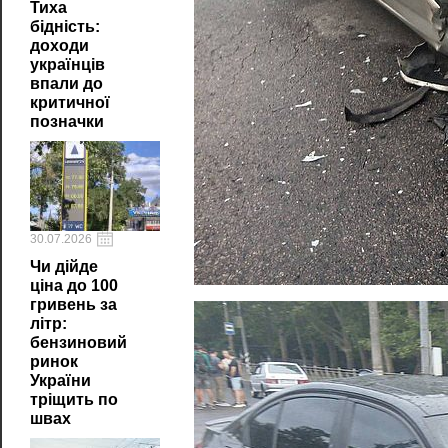
Тиха
бідність:
доходи
українців
впали до
критичної
позначки
30.07.2026
Чи дійде
ціна до 100
гривень за
літр:
бензиновий
ринок
України
тріщить по
швах