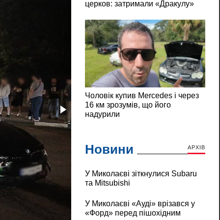
Новини
АРХІВ
У Миколаєві зіткнулися Subaru
та Mitsubishi
У Миколаєві «Ауді» врізався у
«Форд» перед пішохідним