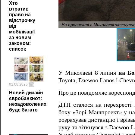
Хто
втратив
право на
відстрочку
На проспекті в Миколаєві зіткнули
від
мобілізації
за новим
законом:
список
У Миколаєві 8 липня
на Бо
Toyota, Daewoo Lanos і Chevro
02.08.2026
Про це повідомляє кореспонд
Новий дизайн
євробанкнот:
незадоволених
ДТП сталося на перехресті 
буде багато
боку «Зорі-Машпроект» у на
розрахував дистанцію і врізав
руху та зіткнувся з Daewoo L
У цей момент Chevrolet Lacet