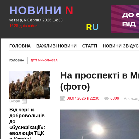
НОВИНИ
N
четвер, 6 Серпня 2026 14:33
R
U
1625 днів війни
ГОЛОВНА
ВАЖЛИВІ НОВИНИ
СТАТТІ
НОВИНИ ЗВІДУС
ГОЛОВНА
ДТП МИКОЛАЄВА
На проспекті в М
(фото)
08.07.2026 в 22:30
6809
Алексан
Вчора
Від черг із
добровольців
до
«бусифікації»:
еволюція ТЦК