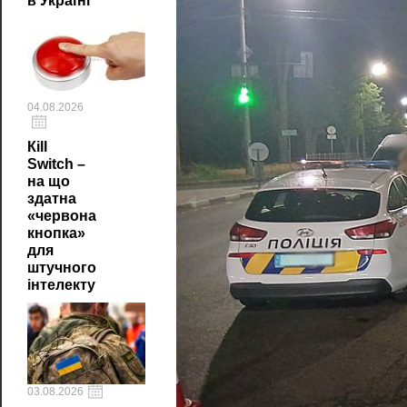
в Україні
04.08.2026
Кill
Switch –
на що
здатна
«червона
кнопка»
для
штучного
інтелекту
03.08.2026