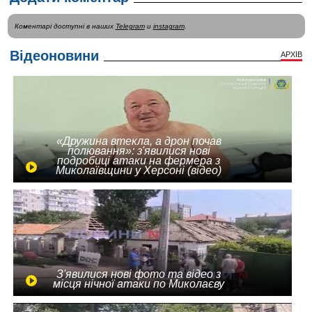
Коментарі доступні в наших
Telegram
и
instagram
.
Відеоновини
АРХІВ
«Дружина втекла, а дрон почав
полювання»: з'явилися нові
подробиці атаки на фермера з
Миколаївщини у Херсоні (відео)
З'явилися нові фото та відео з
місця нічної атаки по Миколаєву