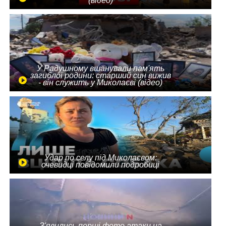
(відео)
У Радушному вшанували пам'ять
загиблої родини: старший син вижив
- він служить у Миколаєві (відео)
Удар по селу під Миколаєвом:
очевидці повідомили подробиці
З'явились перші фото атаки на