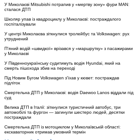
У Миколаєві Mitsubishi потрапив у «мертву зону» фури MAN:
сталася ДТП
Школяр упав із квадроциклу у Миколаєві: постраждалого
госпіталізували
У центрі Миколаєва зіткнулися тролейбус та Volkswagen: рух
утруднений
П'яний водій «швидкої» врізався у «маршрутку» з пасажирами
у Миколаєві
У Південноукраїнську судитимуть водія Hyundai, який на
смерть пішохода збив на переході
Під Новим Бугом Volkswagen з'їхав у кювет: постраждав
підліток
Смертельна ДТП у Миколаєві: водія Daewoo Lanos віддали під
суд
Велика ДТП в Італії: зіткнулися туристичний автобус, три
автомобілі та фургон — загинули шестеро людей, десятки
постраждали
Смертельна ДТП із мотоциклом у Миколаївській області:
екскаваторник отримав умовний термін