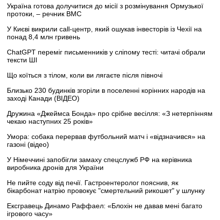
Україна готова долучитися до місії з розмінування Ормузької
протоки, – речник ВМС
У Києві викрили call-центр, який ошукав інвесторів із Чехії на
понад 8,4 млн гривень
ChatGPT переміг письменників у сліпому тесті: читачі обрали
тексти ШІ
Що коїться з тілом, коли ви лягаєте після півночі
Близько 230 будинків згоріли в поселенні корінних народів на
заході Канади (ВІДЕО)
Дружина «Джеймса Бонда» про срібне весілля: «З нетерпінням
чекаю наступних 25 років»
Умора: собака перервав футбольний матч і «відзначився» на
газоні (відео)
У Німеччині запобігли замаху спецслужб РФ на керівника
виробника дронів для України
Не пийте соду від печії. Гастроентеролог пояснив, як
бікарбонат натрію провокує "смертельний рикошет" у шлунку
Ексгравець Динамо Раффаел: «Блохін не давав мені багато
ігрового часу»