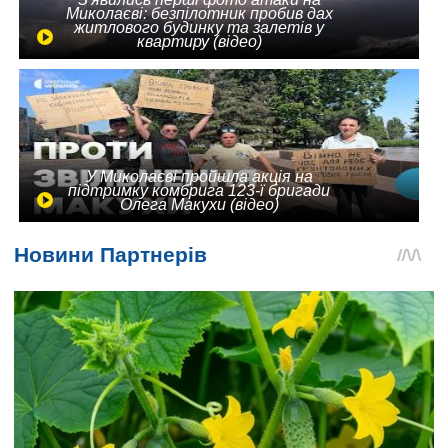
Миколаєві: безпілотник пробив дах
житлового будинку та залетів у
квартиру (відео)
У Миколаєві пройшла акція на
підтримку комбрига 123-ї бригади
Олега Макухи (відео)