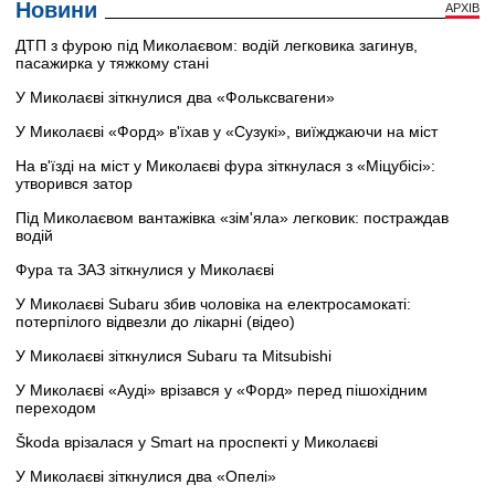
Новини
АРХІВ
ДТП з фурою під Миколаєвом: водій легковика загинув,
пасажирка у тяжкому стані
У Миколаєві зіткнулися два «Фольксвагени»
У Миколаєві «Форд» в'їхав у «Сузукі», виїжджаючи на міст
На в'їзді на міст у Миколаєві фура зіткнулася з «Міцубісі»:
утворився затор
Під Миколаєвом вантажівка «зім'яла» легковик: постраждав
водій
Фура та ЗАЗ зіткнулися у Миколаєві
У Миколаєві Subaru збив чоловіка на електросамокаті:
потерпілого відвезли до лікарні (відео)
У Миколаєві зіткнулися Subaru та Mitsubishi
У Миколаєві «Ауді» врізався у «Форд» перед пішохідним
переходом
Škoda врізалася у Smart на проспекті у Миколаєві
У Миколаєві зіткнулися два «Опелі»