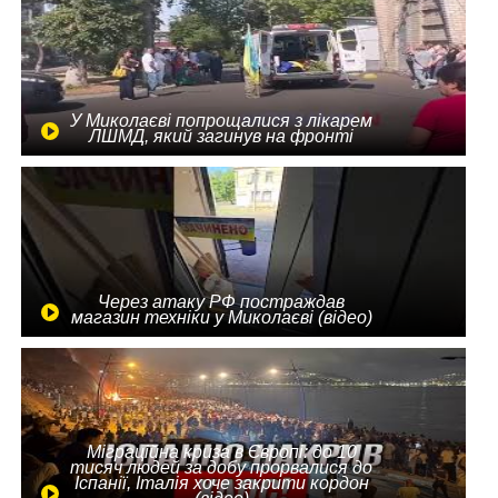
У Миколаєві попрощалися з лікарем
ЛШМД, який загинув на фронті
Через атаку РФ постраждав
магазин техніки у Миколаєві (відео)
Міграційна криза в Європі: до 10
тисяч людей за добу прорвалися до
Іспанії, Італія хоче закрити кордон