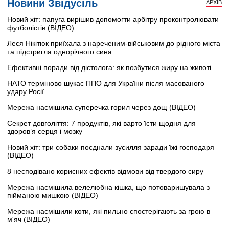
Новини Звідусіль
АРХІВ
Новий хіт: папуга вирішив допомогти арбітру проконтролювати
футболістів (ВІДЕО)
Леся Нікітюк приїхала з нареченим-військовим до рідного міста
та підстригла однорічного сина
Ефективні поради від дієтолога: як позбутися жиру на животі
НАТО терміново шукає ППО для України після масованого
удару Росії
Мережа насмішила суперечка горил через дощ (ВІДЕО)
Секрет довголіття: 7 продуктів, які варто їсти щодня для
здоров’я серця і мозку
Новий хіт: три собаки поєднали зусилля заради їжі господаря
(ВІДЕО)
8 несподівано корисних ефектів відмови від твердого сиру
Мережа насмішила велелюбна кішка, що потоваришувала з
пійманою мишкою (ВІДЕО)
Мережа насмішили коти, які пильно спостерігають за грою в
м'яч (ВІДЕО)