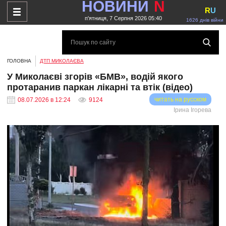
НОВИНИ
N
R
U
п'ятниця, 7 Серпня 2026 05:40
1626 днів війни
ГОЛОВНА
ДТП МИКОЛАЄВА
У Миколаєві згорів «БМВ», водій якого
протаранив паркан лікарні та втік (відео)
читать на русском
08.07.2026 в 12:24
9124
Ірина Ігорева