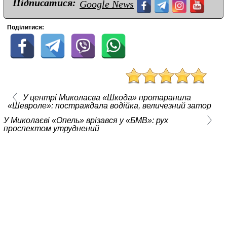
Підписатися:
Google News
Поділитися:
У центрі Миколаєва «Шкода» протаранила
«Шевроле»: постраждала водійка, величезний затор
У Миколаєві «Опель» врізався у «БМВ»: рух
проспектом утруднений