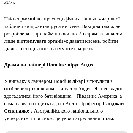
20%.
Найнеприємніше, що специфічних ліків чи «чарівної
таблетки» від хантавіруса не існує. Вакцина також не
розроблена – принаймні поки що. Лікарям залишається
лише підтримувати організм: давати кисень, робити
діаліз та сподіватися на імунітет пацієнта.
Драма на лайнері Hondius: вірус Андес
У випадку з лайнером Hondius лікарі зіткнулися з
особливим різновидом – вірусом Андес. Як нескладно
здогадатися, його батьківщина – Південна Америка, а
сама назва походить від гір Анди. Професор
Санджай
Сенанаяке
з Австралійського національного
університету пояснює: це украй агресивний штам.