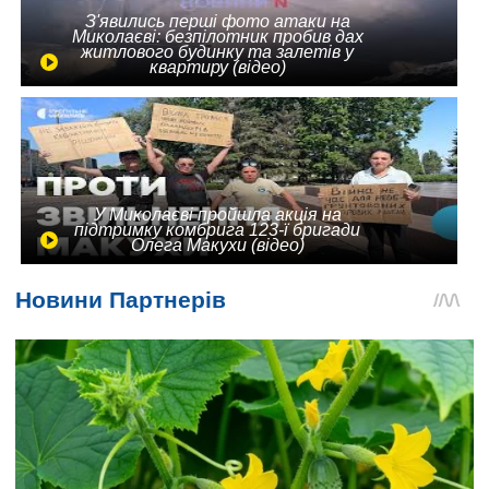
З'явились перші фото атаки на
Миколаєві: безпілотник пробив дах
житлового будинку та залетів у
квартиру (відео)
У Миколаєві пройшла акція на
підтримку комбрига 123-ї бригади
Олега Макухи (відео)