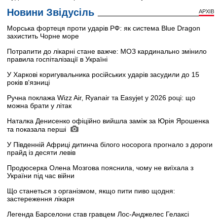
Новини Звідусіль
АРХІВ
Морська фортеця проти ударів РФ: як система Blue Dragon
захистить Чорне море
Потрапити до лікарні стане важче: МОЗ кардинально змінило
правила госпіталізації в Україні
У Харкові коригувальника російських ударів засудили до 15
років в'язниці
Ручна поклажа Wizz Air, Ryanair та Easyjet у 2026 році: що
можна брати у літак
Наталка Денисенко офіційно вийшла заміж за Юрія Ярошенка
та показала перші
У Південній Африці дитинча білого носорога прогнало з дороги
прайд із десяти левів
Продюсерка Олена Мозгова пояснила, чому не виїхала з
України під час війни
Що станеться з організмом, якщо пити пиво щодня:
застереження лікаря
Легенда Барселони став гравцем Лос-Анджелес Гелаксі