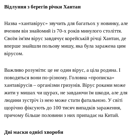
Відлуння з берегів річки Хантан
Назва «хантавірус» звучить для багатьох у новинку, але
вченим він знайомий із 70-х років минулого століття.
Своїм ім'ям вірус завдячує корейській річці Хантан, де
вперше знайшли польову мишу, яка була заражена цим
вірусом.
Важливо розуміти: це не один вірус, а ціла родина. І
поводяться вони по-різному. Головна «прописка»
хантавірусів – організми гризунів. Вірус роками може
жити у мишах чи щурах, не завдаючи їм шкоди, але для
людини зустріч із нею може стати фатальною. У світі
щорічно фіксують до 100 тисяч випадків зараження,
причому більше половини з них припадає на Китай.
Дві маски однієї хвороби