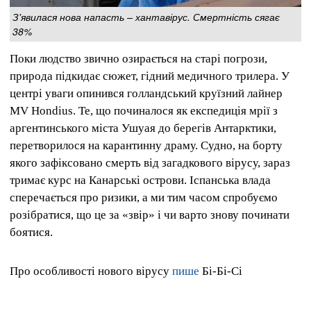
З'явилася нова напасть – хантавірус. Смертність сягає
38%
Поки людство звично озирається на старі погрози,
природа підкидає сюжет, гідний медичного трилера. У
центрі уваги опинився голландський круїзний лайнер
MV Hondius. Те, що починалося як експедиція мрії з
аргентинського міста Ушуая до берегів Антарктики,
перетворилося на карантинну драму. Судно, на борту
якого зафіксовано смерть від загадкового вірусу, зараз
тримає курс на Канарські острови. Іспанська влада
сперечається про ризики, а ми тим часом спробуємо
розібратися, що це за «звір» і чи варто знову починати
боятися.
Про особливості нового вірусу
пише
Бі-Бі-Сі