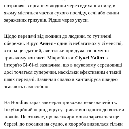
потрапляє в організм людини через вдихання пилу, в
якому містяться частки сухого посліду, сечі або слини
заражених гризунів. Рідше через укуси.
Щодо передачі від людини до людини, то тут вчені
обережні. Вірус
Андес
- один із небагатьох у сімействі,
хто на це здатний, але тільки при дуже тісному та
тривалому контакті. Мікробіолог
Сіуксі Уайлз
в
інтерв'ю Бі-бі-сі зазначила, що в науковому середовищі
досі точаться суперечки, наскільки ефективним є такий
шлях передачі. Зазвичай спалахи хантавіруса швидко
згасають самі собою.
На Hondius зараз завмерла тривожна невизначеність.
Інкубаційний період вірусу триває від одного до восьми
тижнів. Це означає, що пасажири могли заразитися ще
березі, до посадки на судно, а хвороба виявилася тільки