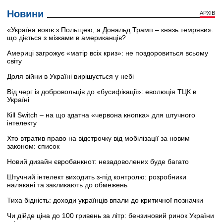
Новини
АРХІВ
«Україна воює з Польщею, а Дональд Трамп – князь темряви»:
що діється з мізками в американців?
Америці загрожує «матір всіх криз»: не поздоровиться всьому
світу
Доля війни в Україні вирішується у небі
Від черг із добровольців до «бусифікації»: еволюція ТЦК в
Україні
Кill Switch – на що здатна «червона кнопка» для штучного
інтелекту
Хто втратив право на відстрочку від мобілізації за новим
законом: список
Новий дизайн євробанкнот: незадоволених буде багато
Штучний інтелект виходить з-під контролю: розробники
налякані та закликають до обмежень
Тиха бідність: доходи українців впали до критичної позначки
Чи дійде ціна до 100 гривень за літр: бензиновий ринок України