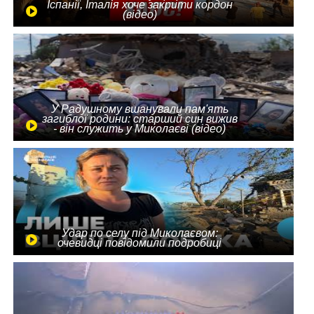
Іспанії, Італія хоче закрити кордон
(відео)
У Радушному вшанували пам'ять
загиблої родини: старший син вижив
- він служить у Миколаєві (відео)
Удар по селу під Миколаєвом:
очевидці повідомили подробиці