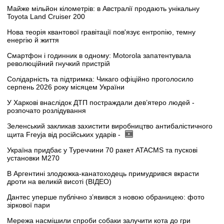
Майже мільйон кілометрів: в Австралії продають унікальну
Toyota Land Cruiser 200
Нова теорія квантової гравітації пов'язує ентропію, темну
енергію й життя
Смартфон і годинник в одному: Motorola запатентувала
революційний гнучкий пристрій
Солідарність та підтримка: Чикаго офіційно проголосило
серпень 2026 року місяцем України
У Харкові внаслідок ДТП постраждали дев’ятеро людей -
розпочато розлідування
Зеленський закликав захистити виробництво антибалістичного
щита Freyja від російських ударів -
Україна придбає у Туреччини 70 ракет ATACMS та пускові
установки M270
В Аргентині злодюжка-канатоходець примудрився вкрасти
дроти на великій висоті (ВІДЕО)
Дантес уперше публічно з’явився з новою обраницею: фото
зіркової пари
Мережа насмішили спроби собаки залучити кота до гри