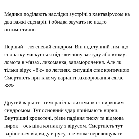
Медики поділяють наслідки зустрічі з хантавірусом на
два важкі сценарії, і обидва звучать не надто
оптимістично.
Перший – легеневий синдром. Він підступний тим, що
спочатку маскується під звичайну застуду або втому:
ломота в м'язах, лихоманка, запаморочення. Але як
тільки вірус «б'є» по легенях, ситуація стає критичною.
Смертність при такому варіанті захворювання сягає
38%.
Другий варіант - геморагічна лихоманка з нирковим
синдромом. Тут основний удар приймають нирки.
Внутрішні кровотечі, різке падіння тиску та відмова
нирок – ось ціна контакту з вірусом. Смертність тут
варіюється від виду вірусу, але може перевищувати