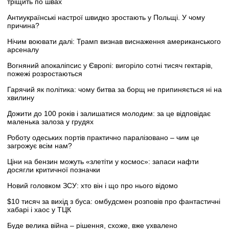
тріщить по швах
Антиукраїнські настрої швидко зростають у Польщі. У чому
причина?
Нічим воювати далі: Трамп визнав виснаження американського
арсеналу
Вогняний апокаліпсис у Європі: вигоріло сотні тисяч гектарів,
пожежі розростаються
Гарячий як політика: чому битва за борщ не припиняється ні на
хвилину
Дожити до 100 років і залишатися молодим: за це відповідає
маленька залоза у грудях
Роботу одеських портів практично паралізовано – чим це
загрожує всім нам?
Ціни на бензин можуть «злетіти у космос»: запаси нафти
досягли критичної позначки
Новий головком ЗСУ: хто він і що про нього відомо
$10 тисяч за вихід з буса: омбудсмен розповів про фантастичні
хабарі і хаос у ТЦК
Буде велика війна – рішення, схоже, вже ухвалено