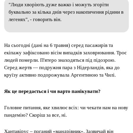
"Люди хворіють дуже важко і можуть згоріти
буквально за кілька днів через накопичення рідини в
легенях", - говорить він.
На сьогодні (дані на 6 травня) серед пасажирів та
екіпажу зафіксовано вісім випадків заховрювання. Троє
людей померли. П'ятеро знаходяться під підозрою.
Серед жертв — подружня пара з Нідерландів, яка до
круїзу активно подорожувала Аргентиною та Чилі.
Як це передається і чи варто панікувати?
Головне питання, яке хвилює всіх: чи чекати нам на нову
пандемію? Скоріш за все, ні.
Хантавірус – поганий «мандрівник». Зазвичай він