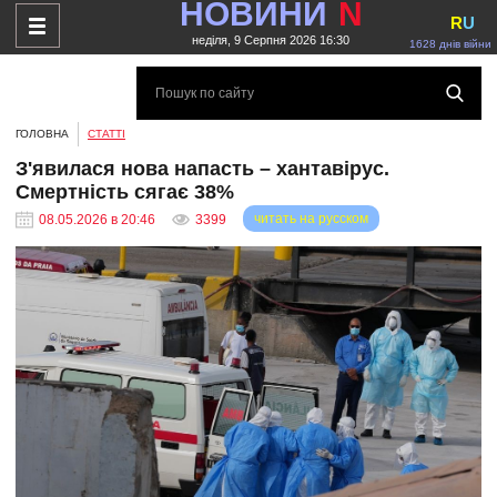
НОВИНИ
N
R
U
неділя, 9 Серпня 2026 16:30
1628 днів війни
ГОЛОВНА
СТАТТІ
З'явилася нова напасть – хантавірус.
Смертність сягає 38%
читать на русском
08.05.2026 в 20:46
3399