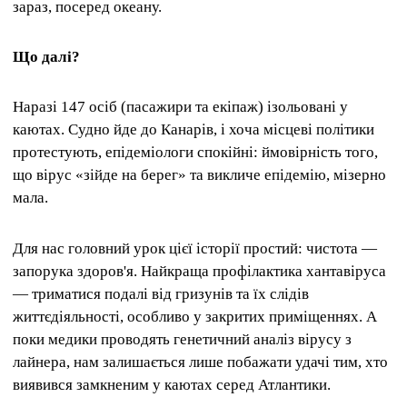
зараз, посеред океану.
Що далі?
Наразі 147 осіб (пасажири та екіпаж) ізольовані у
каютах. Судно йде до Канарів, і хоча місцеві політики
протестують, епідеміологи спокійні: ймовірність того,
що вірус «зійде на берег» та викличе епідемію, мізерно
мала.
Для нас головний урок цієї історії простий: чистота —
запорука здоров'я. Найкраща профілактика хантавіруса
— триматися подалі від гризунів та їх слідів
життєдіяльності, особливо у закритих приміщеннях. А
поки медики проводять генетичний аналіз вірусу з
лайнера, нам залишається лише побажати удачі тим, хто
виявився замкненим у каютах серед Атлантики.