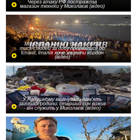
Через атаку РФ постраждав
магазин техніки у Миколаєві (відео)
Міграційна криза в Європі: до 10
тисяч людей за добу прорвалися до
Іспанії, Італія хоче закрити кордон
(відео)
У Радушному вшанували пам'ять
загиблої родини: старший син вижив
- він служить у Миколаєві (відео)