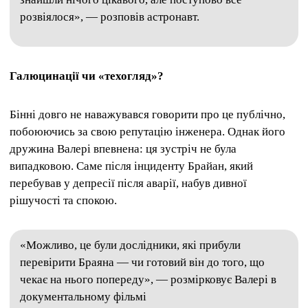
розвіялося», — розповів астронавт.
Галюцинації чи «техогляд»?
Бінні довго не наважувався говорити про це публічно,
побоюючись за свою репутацію інженера. Однак його
дружина Валері впевнена: ця зустріч не була
випадковою. Саме після інциденту Брайан, який
перебував у депресії після аварії, набув дивної
рішучості та спокою.
«Можливо, це були дослідники, які прибули
перевірити Браяна — чи готовий він до того, що
чекає на нього попереду», — розмірковує Валері в
документальному фільмі