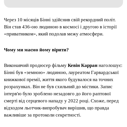
Через 10 місяців Бінні здійснив свій рекордний політ.
Він став 436-ою людиною в космосі і другою в історії
«приватником», який подолав межу атмосфери.
Чому ми маємо йому вірити?
Виконавчий продюсер фільму
Кевін Карран
наголошує:
Бінні був «земною» людиною, лауреатом Гарвардської
книжкової премії, життя якого будувалося на точних
розрахунках. Він не був схильний до містики. Запис
інтерв'ю було зроблено незадовго до його раптової
смерті від серцевого нападу у 2022 році. Схоже, перед
відходом льотчик-випробувач вирішив, що правда
важливіше за протоколи секретності.