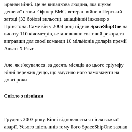
Брайан Бінні. Це не випадкова людина, яка шукає
дешевої слави. Офіцер ВМС, ветеран війни в Перській
затоці (33 бойові вильоти), авіаційний інженер з
Прінстона. Саме він у 2004 році підняв
SpaceShipOne
на
висоту 110 кілометрів, встановивши світовий рекорд та
вигравши для своєї команди 10 мільйонів доларів премії
Ansari X Prize.
Але, як з'ясувалося, за десять місяців до цього тріумфу
Бінні пережив дещо, що змусило його замовкнути на
довгі роки.
Світло з нізвідки
Грудень 2003 року. Бінні відновлюється після важкої
аварії. Усього шість днів тому його SpaceShipOne зазнав