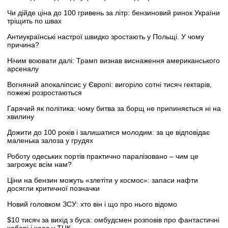
Чи дійде ціна до 100 гривень за літр: бензиновий ринок України
тріщить по швах
Антиукраїнські настрої швидко зростають у Польщі. У чому
причина?
Нічим воювати далі: Трамп визнав виснаження американського
арсеналу
Вогняний апокаліпсис у Європі: вигоріло сотні тисяч гектарів,
пожежі розростаються
Гарячий як політика: чому битва за борщ не припиняється ні на
хвилину
Дожити до 100 років і залишатися молодим: за це відповідає
маленька залоза у грудях
Роботу одеських портів практично паралізовано – чим це
загрожує всім нам?
Ціни на бензин можуть «злетіти у космос»: запаси нафти
досягли критичної позначки
Новий головком ЗСУ: хто він і що про нього відомо
$10 тисяч за вихід з буса: омбудсмен розповів про фантастичні