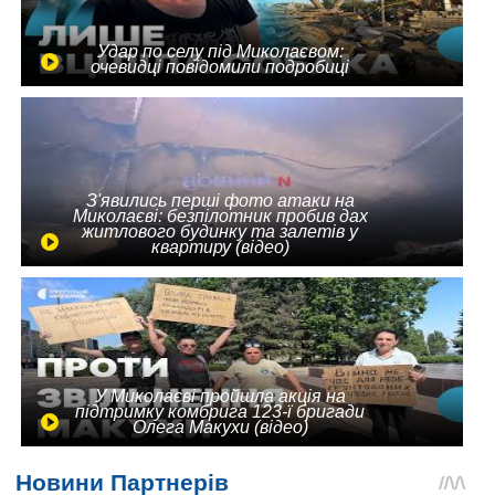
Удар по селу під Миколаєвом:
очевидці повідомили подробиці
З'явились перші фото атаки на
Миколаєві: безпілотник пробив дах
житлового будинку та залетів у
квартиру (відео)
У Миколаєві пройшла акція на
підтримку комбрига 123-ї бригади
Олега Макухи (відео)