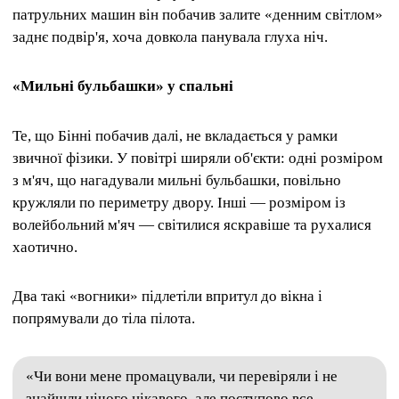
патрульних машин він побачив залите «денним світлом»
заднє подвір'я, хоча довкола панувала глуха ніч.
«Мильні бульбашки» у спальні
Те, що Бінні побачив далі, не вкладається у рамки
звичної фізики. У повітрі ширяли об'єкти: одні розміром
з м'яч, що нагадували мильні бульбашки, повільно
кружляли по периметру двору. Інші — розміром із
волейбольний м'яч — світилися яскравіше та рухалися
хаотично.
Два такі «вогники» підлетіли впритул до вікна і
попрямували до тіла пілота.
«Чи вони мене промацували, чи перевіряли і не
знайшли нічого цікавого, але поступово все