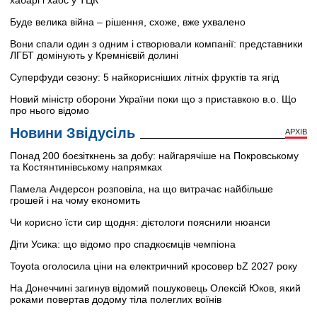
хабарі і хаос у ТЦК
Буде велика війна – рішення, схоже, вже ухвалено
Вони спали один з одним і створювали компанії: представники
ЛГБТ домінують у Кремнієвій долині
Суперфуди сезону: 5 найкорисніших літніх фруктів та ягід
Новий міністр оборони України поки що з приставкою в.о. Що
про нього відомо
Новини Звідусіль
АРХІВ
Понад 200 боєзіткнень за добу: найгарячіше на Покровському
та Костянтинівському напрямках
Памела Андерсон розповіла, на що витрачає найбільше
грошей і на чому економить
Чи корисно їсти сир щодня: дієтологи пояснили нюанси
Діти Усика: що відомо про спадкоємців чемпіона
Toyota оголосила ціни на електричний кросовер bZ 2027 року
На Донеччині загинув відомий пошуковець Олексій Юков, який
роками повертав додому тіла полеглих воїнів