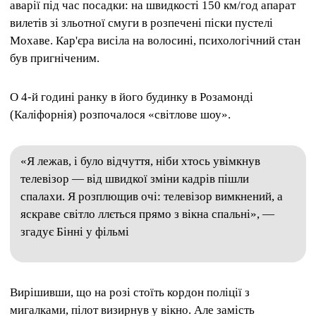
аварії під час посадки: на швидкості 150 км/год апарат
вилетів зі зльотної смуги в розпечені піски пустелі
Мохаве. Кар'єра висіла на волосині, психологічний стан
був пригніченим.
О 4-й годині ранку в його будинку в Розамонді
(Каліфорнія) розпочалося «світлове шоу».
«Я лежав, і було відчуття, ніби хтось увімкнув
телевізор — від швидкої зміни кадрів пішли
спалахи. Я розплющив очі: телевізор вимкнений, а
яскраве світло ллється прямо з вікна спальні», —
згадує Бінні у фільмі
Вирішивши, що на розі стоїть кордон поліції з
мигалками, пілот визирнув у вікно. Але замість