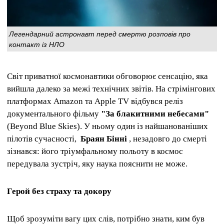
Легендарний астронавт перед смертю розповів про
контакт із НЛО
Світ приватної космонавтики обговорює сенсацію, яка
вийшла далеко за межі технічних звітів. На стрімінгових
платформах Amazon та Apple TV відбувся реліз
документального фільму
"За
блакитними небесами"
(Beyond Blue Skies). У ньому один із найшанованіших
пілотів сучасності,
Браян Бінні
, незадовго до смерті
зізнався: його тріумфальному польоту в космос
передувала зустріч, яку наука пояснити не може.
Герой без страху та докору
Щоб зрозуміти вагу цих слів, потрібно знати, ким був