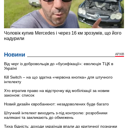
Новини
АРХІВ
Від черг із добровольців до «бусифікації»: еволюція ТЦК в
Україні
Кill Switch – на що здатна «червона кнопка» для штучного
інтелекту
Хто втратив право на відстрочку від мобілізації за новим
законом: список
Новий дизайн євробанкнот: незадоволених буде багато
Штучний інтелект виходить з-під контролю: розробники
налякані та закликають до обмежень
Тиха бідність: доходи українців впали до критичної позначки