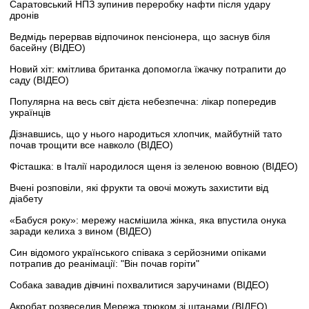
Саратовський НПЗ зупинив переробку нафти після удару
дронів
Ведмідь перервав відпочинок пенсіонера, що заснув біля
басейну (ВІДЕО)
Новий хіт: кмітлива британка допомогла їжачку потрапити до
саду (ВІДЕО)
Популярна на весь світ дієта небезпечна: лікар попередив
українців
Дізнавшись, що у нього народиться хлопчик, майбутній тато
почав трощити все навколо (ВІДЕО)
Фісташка: в Італії народилося щеня із зеленою вовною (ВІДЕО)
Вчені розповіли, які фрукти та овочі можуть захистити від
діабету
«Бабуся року»: мережу насмішила жінка, яка впустила онука
заради келиха з вином (ВІДЕО)
Син відомого українського співака з серйозними опіками
потрапив до реанімації: "Він почав горіти"
Собака завадив дівчині похвалитися заручинами (ВІДЕО)
Акробат розвеселив Мережа трюком зі штанами (ВІДЕО)