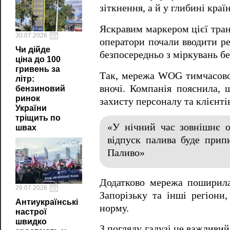
зіткнення, а й у глибині краї
Яскравим маркером цієї тран
30.07.2026
оператори почали вводити ре
Чи дійде
безпосередньо з міркувань бе
ціна до 100
гривень за
Так, мережа WOG тимчасово 
літр:
вночі. Компанія пояснила, 
бензиновий
ринок
захисту персоналу та клієнт
України
тріщить по
«У нічний час зовнішнє о
швах
відпуск палива буде прип
Паливо»
Додатково мережа поширила
29.07.2026
Запорізьку та інші регіони
Антиукраїнські
норму.
настрої
швидко
З погляду галузі це важливий