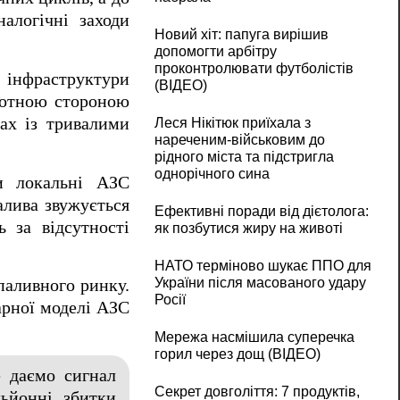
налогічні заходи
Новий хіт: папуга вирішив
допомогти арбітру
проконтролювати футболістів
ї інфраструктури
(ВІДЕО)
оротною стороною
нах із тривалими
Леся Нікітюк приїхала з
нареченим-військовим до
рідного міста та підстригла
однорічного сина
ли локальні АЗС
алива звужується
Ефективні поради від дієтолога:
 за відсутності
як позбутися жиру на животі
НАТО терміново шукає ППО для
України після масованого удару
паливного ринку.
Росії
арної моделі АЗС
Мережа насмішила суперечка
горил через дощ (ВІДЕО)
 даємо сигнал
Секрет довголіття: 7 продуктів,
льйонні збитки