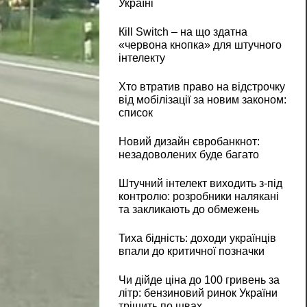
Україні
Кill Switch – на що здатна
«червона кнопка» для штучного
інтелекту
Хто втратив право на відстрочку
від мобілізації за новим законом:
список
Новий дизайн євробанкнот:
незадоволених буде багато
Штучний інтелект виходить з-під
контролю: розробники налякані
та закликають до обмежень
Тиха бідність: доходи українців
впали до критичної позначки
Чи дійде ціна до 100 гривень за
літр: бензиновий ринок України
тріщить по швах