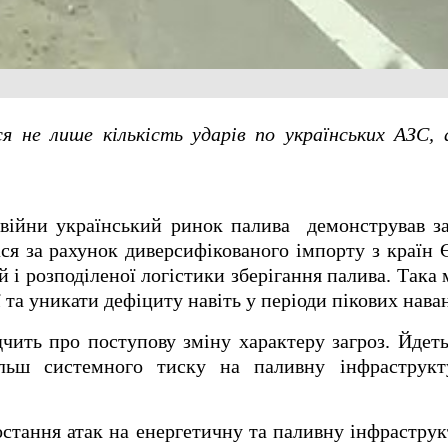
ся не лише кількість ударів по українських АЗС,
війни український ринок палива демонстрував за
я за рахунок диверсифікованого імпорту з країн 
 і розподіленої логістики зберігання палива. Така
 та уникати дефіциту навіть у періоди пікових нава
чить про поступову зміну характеру загроз. Йдеть
ільш системного тиску на паливну інфраструк
.
стання атак на енергетичну та паливну інфрастру