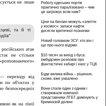
ксується не лише
Роботу одеських портів
практично паралізовано – чим
це загрожує всім нам?
Ціни на бензин можуть «злетіти
у космос»: запаси нафти
цеві, та й ті
досягли критичної позначки
діїв"
Новий головком ЗСУ: хто він і
що про нього відомо
 російських атак
стає не стільки
$10 тисяч за вихід з буса:
омбудсмен розповів про
 «розповзаючого»
фантастичні хабарі і хаос у ТЦК
Буде велика війна – рішення,
 — переходу від
схоже, вже ухвалено
и по об'єктах у
ою безпосередніх
Вони спали один з одним і
створювали компанії:
представники ЛГБТ домінують у
Кремнієвій долині
ивою як на лінії