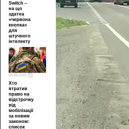
Switch –
на що
здатна
«червона
кнопка»
для
штучного
інтелекту
03.08.2026
Хто
втратив
право на
відстрочку
від
мобілізації
за новим
законом:
список