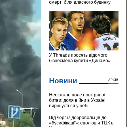
Новини
АРХІВ
Неосяжне поле повітряної
битви: доля війни в Україні
вирішується у небі
Від черг із добровольців до
«бусифікації»: еволюція ТЦК в