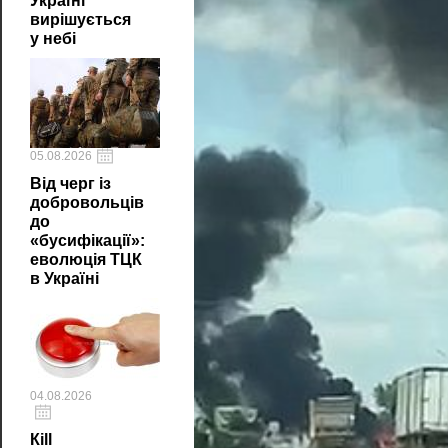
Україні
вирішується
у небі
05.08.2026
Від черг із
добровольців
до
«бусифікації»:
еволюція ТЦК
в Україні
04.08.2026
Кill