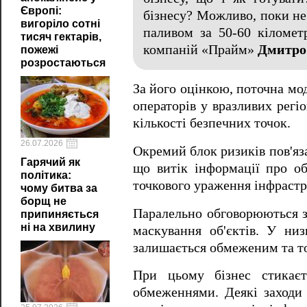
Європі:
бізнесу? Можливо, поки не 
вигоріло сотні
паливом за 50-60 кіломе
тисяч гектарів,
компаній «Прайм»
Дмитро
пожежі
розростаються
За його оцінкою, поточна мо
операторів у вразливих регі
кількості безпечних точок.
26.07.2026
Окремий блок ризиків пов'яз
Гарячий як
що витік інформації про об
політика:
точкового ураження інфрастр
чому битва за
борщ не
Паралельно обговорюються за
припиняється
ні на хвилину
маскування об'єктів. У низ
залишається обмеженим та т
При цьому бізнес стикаєт
обмеженнями. Деякі заходи