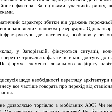
ійного фактора. За оцінками учасників ринку, а
ежами.
матичний характер: збитки від уражень порожньо
щення заповнених паливом резервуарів. Однак зв
інфраструктури для населення, особливо у регіо
клад, у Запорізькій, фіксуються ситуації, ко
 а через їх тривалість фактичне вікно доступу до п
 Це формує елементи локального дефіциту навіть
искусія щодо необхідності перегляду архітектури 
знесу все частіше говорять про перехід від стаціон
чання.
не дозволяємо торгівлю з мобільних АЗС? Чи не
ти? Ми чекаємо на людські жертви? Чи багатомі