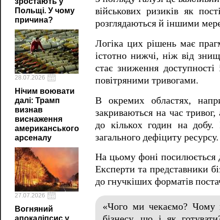
зростають у
військових ризиків як пост
Польщі. У чому
причина?
розглядаються й іншими мер
Логіка цих рішень має праг
істотно нижчі, ніж від зни
стає зниження доступності 
28.07.2026
повітряними тривогами.
Нічим воювати
В окремих областях, напри
далі: Трамп
визнав
закриваються на час тривог,
виснаження
до кількох годин на добу.
американського
загального дефіциту ресурсу.
арсеналу
На цьому фоні посилюється д
Експерти та представники бі
до гнучкіших форматів поста
27.07.2026
«Чого ми чекаємо? Чому 
Вогняний
бізнесу, що і як готува
апокаліпсис у