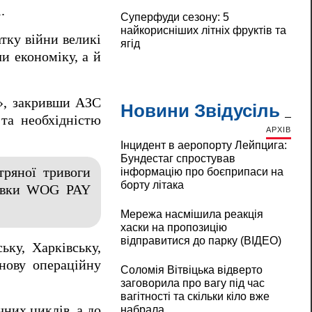
.
Суперфуди сезону: 5
найкорисніших літніх фруктів та
тку війни великі
ягід
и економіку, а й
», закривши АЗС
Новини Звідусіль
 та необхідністю
АРХІВ
Інцидент в аеропорту Лейпцига:
Бундестаг спростував
тряної тривоги
інформацію про боєприпаси на
борту літака
правки WOG PAY
Мережа насмішила реакція
хаски на пропозицію
відправитися до парку (ВІДЕО)
ку, Харківську,
нову операційну
Соломія Вітвіцька відверто
заговорила про вагу під час
вагітності та скільки кіло вже
чних циклів, а до
набрала