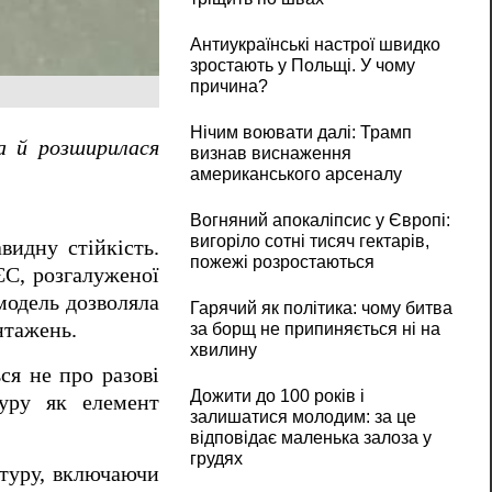
Антиукраїнські настрої швидко
зростають у Польщі. У чому
причина?
Нічим воювати далі: Трамп
 а й розширилася
визнав виснаження
американського арсеналу
Вогняний апокаліпсис у Європі:
вигоріло сотні тисяч гектарів,
видну стійкість.
пожежі розростаються
ЄС, розгалуженої
 модель дозволяла
Гарячий як політика: чому битва
нтажень.
за борщ не припиняється ні на
хвилину
ся не про разові
Дожити до 100 років і
туру як елемент
залишатися молодим: за це
відповідає маленька залоза у
грудях
ктуру, включаючи