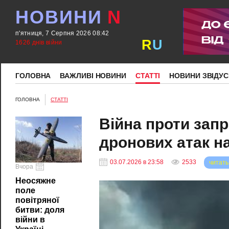
НОВИНИ
N
п'ятниця, 7 Серпня 2026 08:42
R
U
1626 днів війни
ГОЛОВНА
ВАЖЛИВІ НОВИНИ
СТАТТІ
НОВИНИ ЗВІДУС
ГОЛОВНА
СТАТТІ
Війна проти зап
дронових атак на
03.07.2026 в 23:58
2533
читать
Вчора
Неосяжне
поле
повітряної
битви: доля
війни в