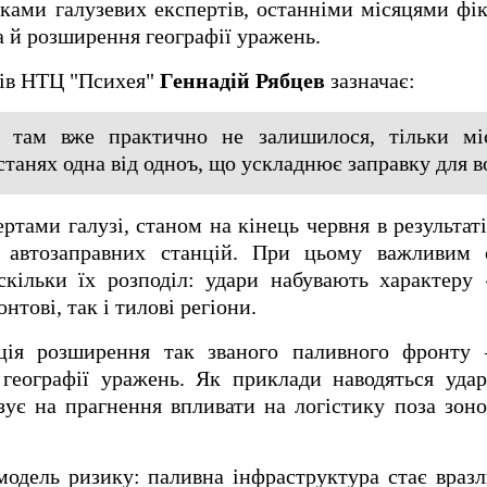
інками галузевих експертів, останніми місяцями фі
 а й розширення географії уражень.
тів НТЦ "Психея"
Геннадій Рябцев
зазначає:
 там вже практично не залишилося, тільки міс
станях одна від одноъ, що ускладнює заправку для во
ртами галузі, станом на кінець червня в результаті
 автозаправних станцій. При цьому важливим 
 скільки їх розподіл: удари набувають характеру
тові, так і тилові регіони.
нція розширення так званого паливного фронту
географії уражень. Як приклади наводяться удар
зує на прагнення впливати на логістику поза зон
одель ризику: паливна інфраструктура стає вразл