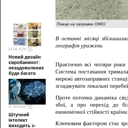
Пожар на заправке ОККО
В останні місяці збільшила
географія уражень
02.08.2026
Новий дизайн
євробанкнот:
Практично всі чотири роки 
незадоволених
Система постачання трималас
буде багато
мережі автозаправних станцій
згладжувати локальні перебої
Проте поточна динаміка свід
збої, а про перехід до б
01.08.2026
економічної стійкості країни
Штучний
інтелект
Ключовим фактором стає зро
виходить з-