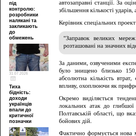
автозаправні станції. За оц
під
контролю:
збільшення кількості ударів,
розробники
налякані та
Керівник спеціальних проек
закликають
до
"Заправок великих мереж
обмежень
розташовані на значних від
За даними, озвученими експе
було знищено близько 150
31.07.2026
абсолютна кількість втрат,
впливу, охоплюючи як прифрон
Тиха
бідність:
Окремо виділяється тенде
доходи
українців
локальних атак до глибшої 
впали до
Полтавській області, що вка
критичної
бойових дій.
позначки
Фактично формується нова м