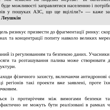
буде можливості заправлятися населенню і потрібн
трів у пошуках АЗС, що ще вціліли?» — каже за
 Леушкін
дель ризикує призвести до фрагментації ринку: скор
онах та концентрації попиту навколо великих мер
аний із регулюванням та безпекою даних. Учасники
сяги та розташування палива може створювати до
уктури.
ходи фізичного захисту, включаючи антидронові с
ці регіонів такі проекти вже заявлені, проте ї
очковим.
ься із протиріччям між вимогами безпеки та
 фактично не можуть бути реалізовані в рамках 