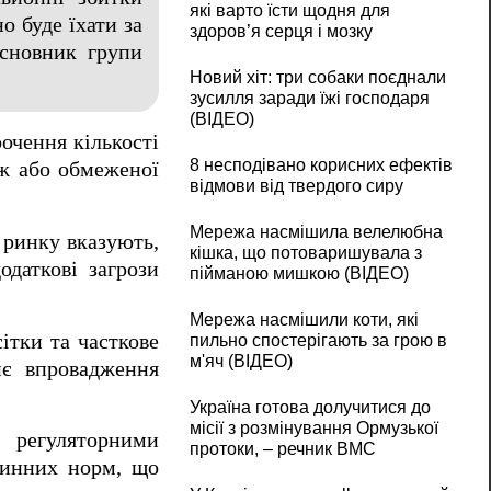
які варто їсти щодня для
о буде їхати за
здоров’я серця і мозку
сновник групи
Новий хіт: три собаки поєднали
зусилля заради їжі господаря
(ВІДЕО)
очення кількості
8 несподівано корисних ефектів
еж або обмеженої
відмови від твердого сиру
Мережа насмішила велелюбна
 ринку вказують,
кішка, що потоваришувала з
даткові загрози
пійманою мишкою (ВІДЕО)
Мережа насмішили коти, які
ітки та часткове
пильно спостерігають за грою в
м'яч (ВІДЕО)
хнє впровадження
Україна готова долучитися до
місії з розмінування Ормузької
 регуляторними
протоки, – речник ВМС
чинних норм, що