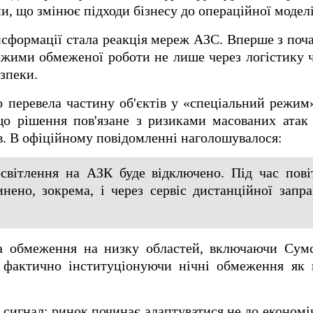
ни, що змінює підходи бізнесу до операційної моделі
сформації стала реакція мереж АЗС. Вперше з поча
жими обмеженої роботи не лише через логістику ч
зпеки.
перевела частину об'єктів у «спеціальний режим
що рішення пов'язане з ризиками масованих атак
ів. В офіційному повідомленні наголошувалося:
світлення на АЗК буде відключено. Під час пові
инено, зокрема, і через сервіс дистанційної за
 обмеження на низку областей, включаючи Сумсь
, фактично інституціонуючи нічні обмеження як 
 сигнал: ринок починає адаптуватися не до економі