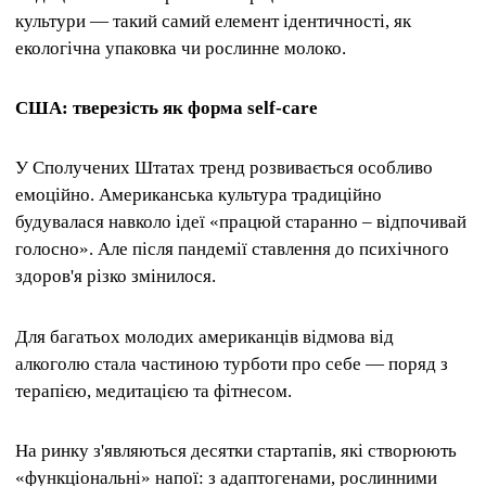
культури — такий самий елемент ідентичності, як
екологічна упаковка чи рослинне молоко.
США: тверезість як форма self-care
У Сполучених Штатах тренд розвивається особливо
емоційно. Американська культура традиційно
будувалася навколо ідеї «працюй старанно – відпочивай
голосно». Але після пандемії ставлення до психічного
здоров'я різко змінилося.
Для багатьох молодих американців відмова від
алкоголю стала частиною турботи про себе — поряд з
терапією, медитацією та фітнесом.
На ринку з'являються десятки стартапів, які створюють
«функціональні» напої: з адаптогенами, рослинними