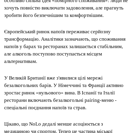
особливо сильна ідея «помірного споживання»: люди не
хочуть повністю виключати задоволення, але прагнуть
зробити його безпечнішим та комфортнішим.
Європейський ринок напоїв переживає серйозну
трансформацію. Аналітики зазначають, що споживання
напоїв у барах та ресторанах залишається стабільним,
але алкоголь поступово поступається місцем
альтернативам.
У Великій Британії вже з'явилися цілі мережі
безалкогольних барів. У Німеччині та Франції активно
зростає ринок «нульового» вина. В Іспанії та Італії
ресторани включають безалкогольні pairing-меню -
спеціальні поєднання напоїв та страв.
Цікаво, що NoLo дедалі менше асоціюється з
медициною чи спортом. Тепер це частина міської