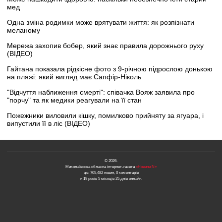
мед
Одна зміна родимки може врятувати життя: як розпізнати
меланому
Мережа захопив бобер, який знає правила дорожнього руху
(ВІДЕО)
Гайтана показала рідкісне фото з 9-річною підрослою донькою
на пляжі: який вигляд має Сапфір-Ніколь
"Відчуття наближення смерті": співачка Вояж заявила про
"порчу" та як медики реагували на її стан
Пожежники виловили кішку, помилково прийняту за ягуара, і
випустили її в ліс (ВІДЕО)
© 2026.
Миколаївська обласна інтернет-газета
«Новини N»
це: 705,482 новин, 0 коментарів
и 19 років 5 місяців 25 днів онлайн.