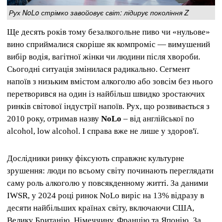
Рух NoLo стрімко завойовує світ: лідирує покоління Z
Ще десять років тому безалкогольне пиво чи «нульове»
вино сприймалися скоріше як компроміс — вимушений
вибір водія, вагітної жінки чи людини після хвороби.
Сьогодні ситуація змінилася радикально. Сегмент
напоїв з низьким вмістом алкоголю або зовсім без нього
перетворився на один із найбільш швидко зростаючих
ринків світової індустрії напоїв. Рух, що розвивається з
2010 року, отримав назву
NoLo
– від англійської no
alcohol, low alcohol. І справа вже не лише у здоров'ї.
Дослідники ринку фіксують справжнє культурне
зрушення: люди по всьому світу починають переглядати
саму роль алкоголю у повсякденному житті. За даними
IWSR, у 2024 році ринок NoLo виріс на 13% відразу в
десяти найбільших країнах світу, включаючи США,
Велику Британію, Німеччину, Францію та Японію. За