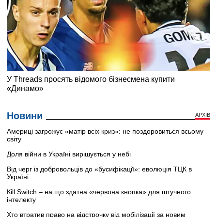
Новини
АРХІВ
Америці загрожує «матір всіх криз»: не поздоровиться всьому
світу
Доля війни в Україні вирішується у небі
Від черг із добровольців до «бусифікації»: еволюція ТЦК в
Україні
Кill Switch – на що здатна «червона кнопка» для штучного
інтелекту
Хто втратив право на відстрочку від мобілізації за новим