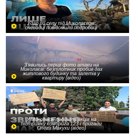
Удар по селу під Миколаєвом:
очевидці повідомили подробиці
З'явились перші фото атаки на
Миколаєві: безпілотник пробив дах
житлового будинку та залетів у
квартиру (відео)
У Миколаєві пройшла акція на
підтримку комбрига 123-ї бригади
Олега Макухи (відео)