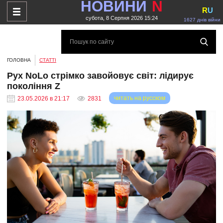
НОВИНИ
N
R
U
субота, 8 Серпня 2026 15:24
1627 днів війни
ГОЛОВНА
СТАТТІ
Рух NoLo стрімко завойовує світ: лідирує
покоління Z
читать на русском
23.05.2026 в 21:17
2831