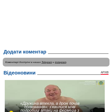
Додати коментар
Коментарі доступні в наших
Telegram
и
instagram
.
Відеоновини
АРХІВ
«Дружина втекла, а дрон почав
полювання»: з'явилися нові
подробиці атаки на фермера з