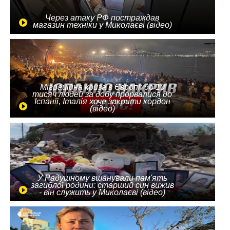
Через атаку РФ постраждав
магазин техніки у Миколаєві (відео)
Міграційна криза в Європі: до 10
тисяч людей за добу прорвалися до
Іспанії, Італія хоче закрити кордон
(відео)
У Радушному вшанували пам'ять
загиблої родини: старший син вижив
- він служить у Миколаєві (відео)