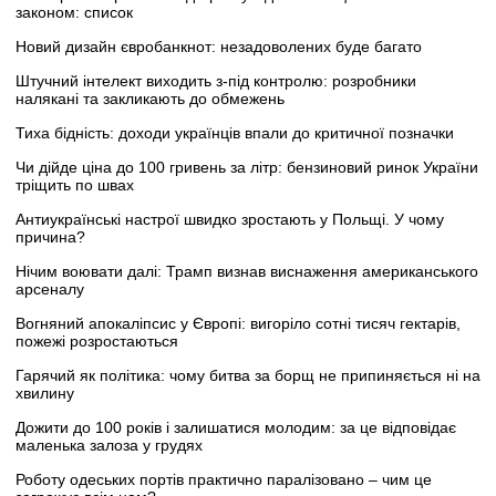
законом: список
Новий дизайн євробанкнот: незадоволених буде багато
Штучний інтелект виходить з-під контролю: розробники
налякані та закликають до обмежень
Тиха бідність: доходи українців впали до критичної позначки
Чи дійде ціна до 100 гривень за літр: бензиновий ринок України
тріщить по швах
Антиукраїнські настрої швидко зростають у Польщі. У чому
причина?
Нічим воювати далі: Трамп визнав виснаження американського
арсеналу
Вогняний апокаліпсис у Європі: вигоріло сотні тисяч гектарів,
пожежі розростаються
Гарячий як політика: чому битва за борщ не припиняється ні на
хвилину
Дожити до 100 років і залишатися молодим: за це відповідає
маленька залоза у грудях
Роботу одеських портів практично паралізовано – чим це