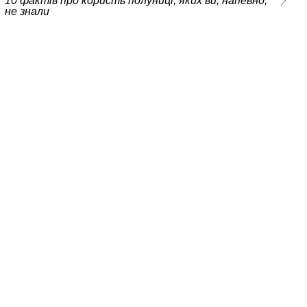
10 фактів про користь полуниці, яких ви, напевно,
не знали