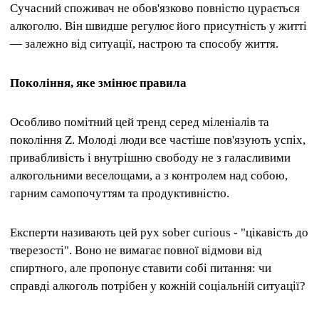
Сучасний споживач не обов'язково повністю цурається
алкоголю. Він швидше регулює його присутність у житті
— залежно від ситуації, настрою та способу життя.
Покоління, яке змінює правила
Особливо помітний цей тренд серед міленіалів та
покоління Z. Молоді люди все частіше пов'язують успіх,
привабливість і внутрішню свободу не з галасливими
алкогольними веселощами, а з контролем над собою,
гарним самопочуттям та продуктивністю.
Експерти називають цей рух sober curious - "цікавість до
тверезості". Воно не вимагає повної відмови від
спиртного, але пропонує ставити собі питання: чи
справді алкоголь потрібен у кожній соціальній ситуації?