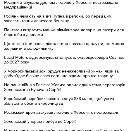
Росіяни атакували дроном лікарню у Херсоні: постраждали
медпрацівниці
Росіяни чекають на візит Путіна в регіони, бо перед цим
завозять тонни дешевого бензину
Пентагон витратить майже півмільярда доларів на лазери для
боротьби з дронами
Що можна їсти вночі: дієтологиня назвала продукти, які можна
залишити в холодильнику
Lucid Motors відтермінувала запуск електрокросовера Cosmos
до 2027 року
У Чорнобильській зоні орудує ненажерливий хижак, який за
добу з’їдає більше своєї ваги: що відомо про цю тварину
Не лише війна з Росією: Жовква оприлюднив теми переговорів
Зеленського і Вучича в Сербії
Корейський виробник чипів інвестує $38 млрд, щоб удвічі
збільшити обсяги виробництва
Російський дрон атакував лікарню в Херсоні: є постраждалі
Зеленський уперше прибув до Сербії
Може нашкодити здоров'ю: наскільки небезпечно їсти старий