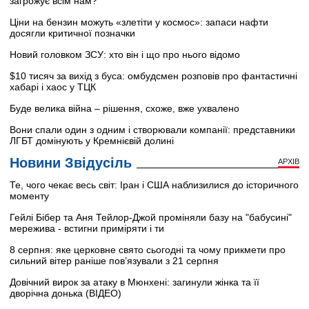
загрожує всім нам?
Ціни на бензин можуть «злетіти у космос»: запаси нафти
досягли критичної позначки
Новий головком ЗСУ: хто він і що про нього відомо
$10 тисяч за вихід з буса: омбудсмен розповів про фантастичні
хабарі і хаос у ТЦК
Буде велика війна – рішення, схоже, вже ухвалено
Вони спали один з одним і створювали компанії: представники
ЛГБТ домінують у Кремнієвій долині
Новини Звідусіль
АРХІВ
Те, чого чекає весь світ: Іран і США наблизилися до історичного
моменту
Гейлі Бібер та Аня Тейлор-Джой проміняли базу на "бабусині"
мережива - встигни приміряти і ти
8 серпня: яке церковне свято сьогодні та чому прикмети про
сильний вітер раніше пов’язували з 21 серпня
Довічний вирок за атаку в Мюнхені: загинули жінка та її
дворічна донька (ВІДЕО)