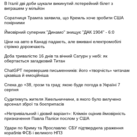
В Італії дві доби шукали викинутий лотерейний білет з
виграшем у мільйон
Соратниця Трампа заявила, що Кремль хоче зробити США
покірними
Ймовірний суперник "Динамо" знищує "ДАК 1904" - 6:0
Ціни на авто в Канаді падають, але вживані електромобілі
стрімко дорожчають
Доба тривалістю 16 днів та вічний Сатурн у небі: як
обертається загадковий Титан
ChatGPT перевершив письменників: його «творчість» читачам
цікавіша й емоційніша
Спека до +38, грози та град: якою буде погода в Україні 7
серпня
Судитимуть жителя Хмельниччини, в якого було вилучено
арсенал зброї та боєприпасів
«Нетривіальний і дієвий варіант»: Клімкін оцінив ймовірність
призначення Павла Паліси послом у США
Удари по Криму та Ярославлю: СБУ підтвердила ураження
кораблів ФСБ і великого НПЗ