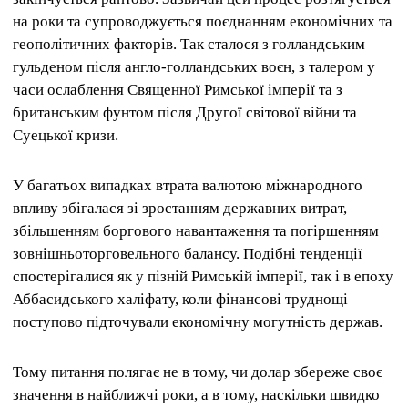
на роки та супроводжується поєднанням економічних та
геополітичних факторів. Так сталося з голландським
гульденом після англо-голландських воєн, з талером у
часи ослаблення Священної Римської імперії та з
британським фунтом після Другої світової війни та
Суецької кризи.
У багатьох випадках втрата валютою міжнародного
впливу збігалася зі зростанням державних витрат,
збільшенням боргового навантаження та погіршенням
зовнішньоторговельного балансу. Подібні тенденції
спостерігалися як у пізній Римській імперії, так і в епоху
Аббасидського халіфату, коли фінансові труднощі
поступово підточували економічну могутність держав.
Тому питання полягає не в тому, чи долар збереже своє
значення в найближчі роки, а в тому, наскільки швидко