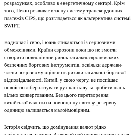
розрахунках, особливо в енергетичному секторі. Крім
того, Пекін розвиває власну систему транскордонних
платежів CIPS, що розглядається як альтернатива системі
SWIFT.
Водночас і євро, і юань стикаються із серйозними
обмеженнями. Країни єврозони поки що не змогли
створити повноцінний ринок загальноєвропейських
безпечних боргових інструментів, оскільки держави-
члени по-різному оцінюють ризики загальної боргової
відповідальності. Китай, у свою чергу, не поспішає
повністю лібералізувати рух капіталу та зробити юань
вільно конвертованим. Без цього перетворення
китайської валюти на повноцінну світову резервну
одиницю залишається малоймовірним.
Історія свідчить, що домінування валют рідко
закінчується раптово. Зазвичай цей процес розтягується