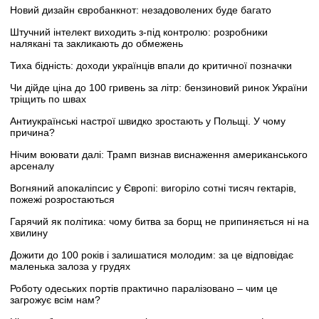
Новий дизайн євробанкнот: незадоволених буде багато
Штучний інтелект виходить з-під контролю: розробники
налякані та закликають до обмежень
Тиха бідність: доходи українців впали до критичної позначки
Чи дійде ціна до 100 гривень за літр: бензиновий ринок України
тріщить по швах
Антиукраїнські настрої швидко зростають у Польщі. У чому
причина?
Нічим воювати далі: Трамп визнав виснаження американського
арсеналу
Вогняний апокаліпсис у Європі: вигоріло сотні тисяч гектарів,
пожежі розростаються
Гарячий як політика: чому битва за борщ не припиняється ні на
хвилину
Дожити до 100 років і залишатися молодим: за це відповідає
маленька залоза у грудях
Роботу одеських портів практично паралізовано – чим це
загрожує всім нам?