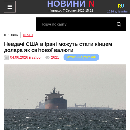
НОВИНИ
N
R
U
п'ятниця, 7 Серпня 2026 15:32
1626 днів війни
ГОЛОВНА
СТАТТІ
Невдачі США в Ірані можуть стати кінцем
долара як світової валюти
читать на русском
04.06.2026 в 22:00
2621