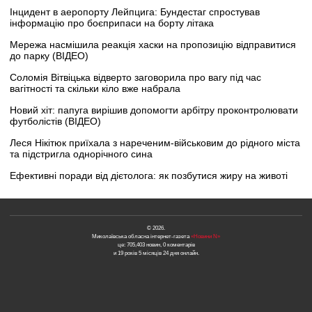
Інцидент в аеропорту Лейпцига: Бундестаг спростував
інформацію про боєприпаси на борту літака
Мережа насмішила реакція хаски на пропозицію відправитися
до парку (ВІДЕО)
Соломія Вітвіцька відверто заговорила про вагу під час
вагітності та скільки кіло вже набрала
Новий хіт: папуга вирішив допомогти арбітру проконтролювати
футболістів (ВІДЕО)
Леся Нікітюк приїхала з нареченим-військовим до рідного міста
та підстригла однорічного сина
Ефективні поради від дієтолога: як позбутися жиру на животі
© 2026.
Миколаївська обласна інтернет-газета
«Новини N»
це: 705,403 новин, 0 коментарів
и 19 років 5 місяців 24 дня онлайн.