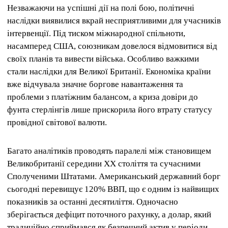
Незважаючи на успішні дії на полі бою, політичні
наслідки виявилися вкрай несприятливими для учасників
інтервенції. Під тиском міжнародної спільноти,
насамперед США, союзникам довелося відмовитися від
своїх планів та вивести війська. Особливо важкими
стали наслідки для Великої Британії. Економіка країни
вже відчувала значне боргове навантаження та
проблеми з платіжним балансом, а криза довіри до
фунта стерлінгів лише прискорила його втрату статусу
провідної світової валюти.
Багато аналітиків проводять паралелі між становищем
Великобританії середини XX століття та сучасними
Сполученими Штатами. Американський державний борг
сьогодні перевищує 120% ВВП, що є одним із найвищих
показників за останні десятиліття. Одночасно
зберігається дефіцит поточного рахунку, а долар, який
традиційно сприймався як безпечний актив у періоди