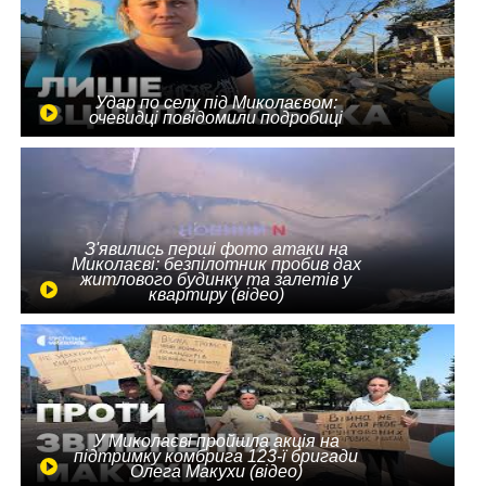
Удар по селу під Миколаєвом:
очевидці повідомили подробиці
З'явились перші фото атаки на
Миколаєві: безпілотник пробив дах
житлового будинку та залетів у
квартиру (відео)
У Миколаєві пройшла акція на
підтримку комбрига 123-ї бригади
Олега Макухи (відео)