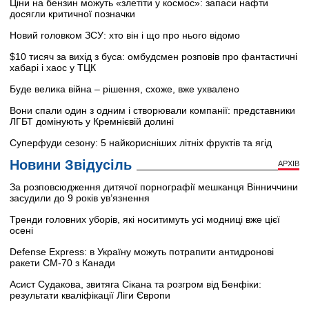
Ціни на бензин можуть «злетіти у космос»: запаси нафти
досягли критичної позначки
Новий головком ЗСУ: хто він і що про нього відомо
$10 тисяч за вихід з буса: омбудсмен розповів про фантастичні
хабарі і хаос у ТЦК
Буде велика війна – рішення, схоже, вже ухвалено
Вони спали один з одним і створювали компанії: представники
ЛГБТ домінують у Кремнієвій долині
Суперфуди сезону: 5 найкорисніших літніх фруктів та ягід
Новини Звідусіль
АРХІВ
За розповсюдження дитячої порнографії мешканця Вінниччини
засудили до 9 років ув’язнення
Тренди головних уборів, які носитимуть усі модниці вже цієї
осені
Defense Express: в Україну можуть потрапити антидронові
ракети CM-70 з Канади
Асист Судакова, звитяга Сікана та розгром від Бенфіки:
результати кваліфікації Ліги Європи