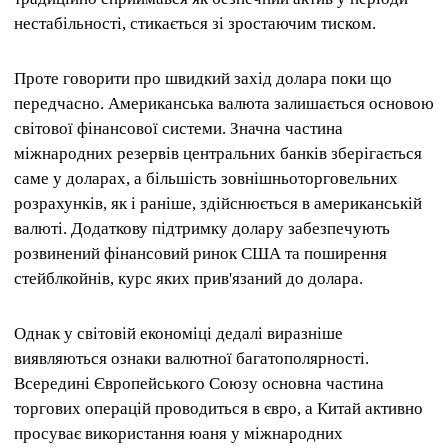
нестабільності, стикається зі зростаючим тиском.
Проте говорити про швидкий захід долара поки що
передчасно. Американська валюта залишається основою
світової фінансової системи. Значна частина
міжнародних резервів центральних банків зберігається
саме у доларах, а більшість зовнішньоторговельних
розрахунків, як і раніше, здійснюється в американській
валюті. Додаткову підтримку долару забезпечують
розвинений фінансовий ринок США та поширення
стейблкойнів, курс яких прив'язаний до долара.
Однак у світовій економіці дедалі виразніше
виявляються ознаки валютної багатополярності.
Всередині Європейського Союзу основна частина
торгових операцій проводиться в євро, а Китай активно
просуває використання юаня у міжнародних