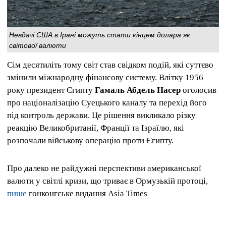
Невдачі США в Ірані можуть стати кінцем долара як
світової валюти
Сім десятиліть тому світ став свідком подій, які суттєво
змінили міжнародну фінансову систему. Влітку 1956
року президент Єгипту
Гамаль Абдель Насер
оголосив
про націоналізацію Суецького каналу та перехід його
під контроль держави. Це рішення викликало різку
реакцію Великобританії, Франції та Ізраїлю, які
розпочали військову операцію проти Єгипту.
Про далеко не райдужні перспективи американської
валюти у світлі кризи, що триває в Ормузькій протоці,
пише
гонконгське видання Asia Times