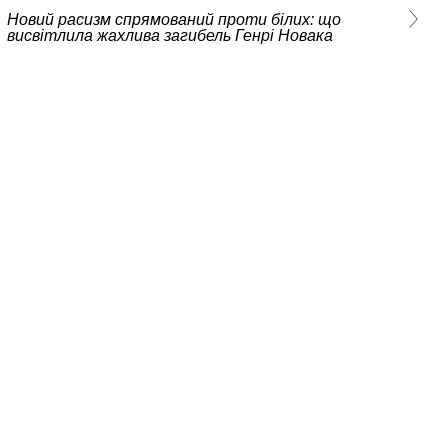
Новий расизм спрямований проти білих: що
висвітлила жахлива загибель Генрі Новака