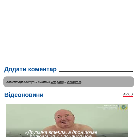
Додати коментар
Коментарі доступні в наших
Telegram
и
instagram
.
Відеоновини
АРХІВ
«Дружина втекла, а дрон почав
полювання»: з'явилися нові