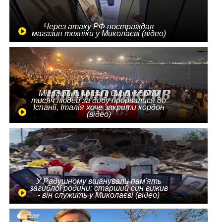
Через атаку РФ постраждав
магазин техніки у Миколаєві (відео)
Міграційна криза в Європі: до 10
тисяч людей за добу прорвалися до
Іспанії, Італія хоче закрити кордон
(відео)
У Радушному вшанували пам'ять
загиблої родини: старший син вижив
- він служить у Миколаєві (відео)