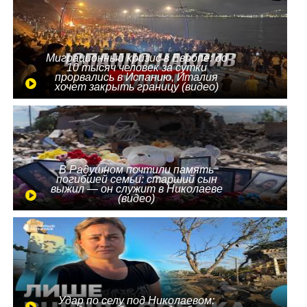
Миграционный кризис в Европе: до
10 тысяч человек за сутки
прорвались в Испанию, Италия
хочет закрыть границу (видео)
В Радушном почтили память
погибшей семьи: старший сын
выжил — он служит в Николаеве
(видео)
Удар по селу под Николаевом: