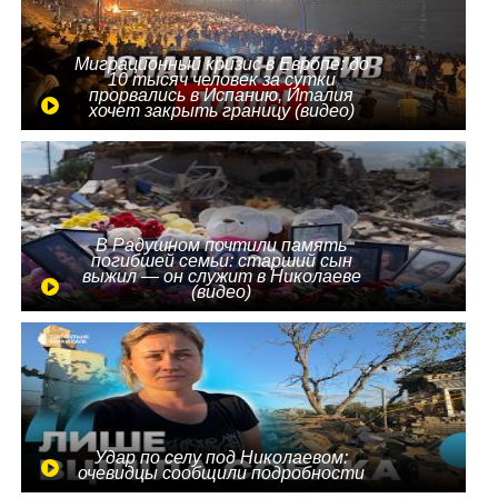
Миграционный кризис в Европе: до
10 тысяч человек за сутки
прорвались в Испанию, Италия
хочет закрыть границу (видео)
В Радушном почтили память
погибшей семьи: старший сын
выжил — он служит в Николаеве
(видео)
Удар по селу под Николаевом:
очевидцы сообщили подробности