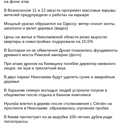
на фоне атак
В Вознесенске 11 и 12 августа прогремят массовые взрывы:
жителей предупредили о работах на карьере
Мощный ураган обрушился на Одессу: ветер сносит зонты,
шезлонги и валит деревья (видео)
Цены на жилье в Николаевской области резко выросли:
квартиры в новостройках подорожали на 15,5%
В Болгарии из-за обмеления Дуная показались фундаменты
древнего моста Римской империи (фото)
При атаке дронов на Киевщину погибли директор киевского
лицея, ее муж и трехлетний внук
В двух парках Николаева будут удалять сухие и аварийные
деревья
В Харькове семеро молодых людей устроили погром в
общежитии после отдыха в банном комплексе
Hyundai влетел в дерево после столкновения с Citroën на
проспекте в Николаеве: образовалась огромная пробка
В Киеве протестуют из-за вырубки 100-летних дубов ради
теплотрассы