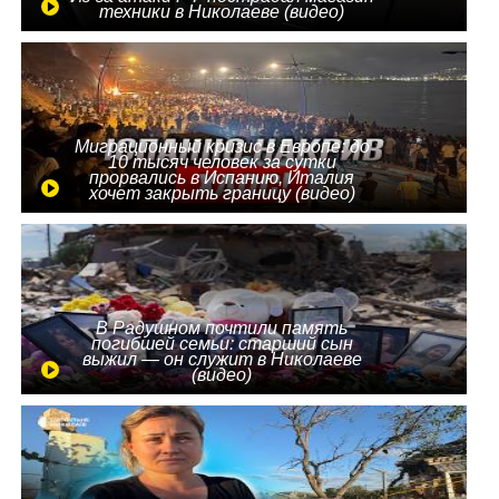
техники в Николаеве (видео)
Миграционный кризис в Европе: до
10 тысяч человек за сутки
прорвались в Испанию, Италия
хочет закрыть границу (видео)
В Радушном почтили память
погибшей семьи: старший сын
выжил — он служит в Николаеве
(видео)