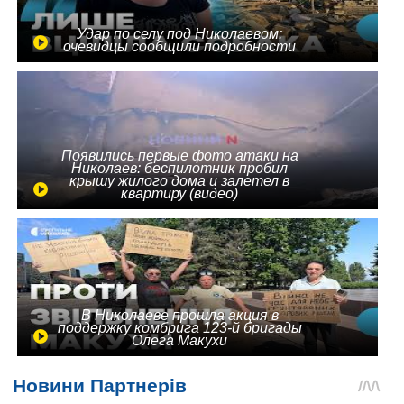
Удар по селу под Николаевом:
очевидцы сообщили подробности
Появились первые фото атаки на
Николаев: беспилотник пробил
крышу жилого дома и залетел в
квартиру (видео)
В Николаеве прошла акция в
поддержку комбрига 123-й бригады
Олега Макухи