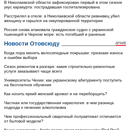
В Николаевской области зафиксирован первый в этом сезоне
укус каракурта: пострадавшая госпитализирована
Расстрелял в отеле: в Николаевской области ревнивец убил
женщину и скрылся на оккупированной территории
Россия снова атаковала гражданское судно с украинской
пшеницей в Черном море: есть погибший и раненые
Новости Отовсюду
АРХИВ
Когда пора менять велосипедные покрышки: признаки износа
и ошибки выбора
Сезон ремонтов в разгаре: какие строительно-ремонтные
услуги заказывают чаще всего
Университеты Чехии: как украинскому абитуриенту поступить
на бесплатное обучение
Как носить яркий женский аромат и не переборщить?
Частная или государственная наркология: в чем разница
подхода к лечению алкоголизма
Чем профессиональный сварочный полуавтомат отличается
от бытовой модели?
Какие аксессуары Apple раскрывают возможности iPad Pro?