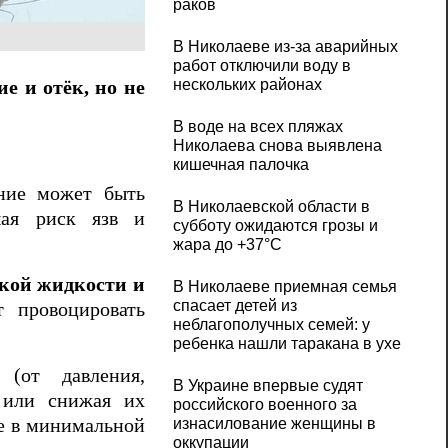
раков
В Николаеве из-за аварийных
работ отключили воду в
нескольких районах
е и отёк, но не
В воде на всех пляжах
Николаева снова выявлена
кишечная палочка
ание может быть
В Николаевской области в
шая риск язв и
субботу ожидаются грозы и
жара до +37°C
кой жидкости и
В Николаеве приемная семья
спасает детей из
 провоцировать
неблагополучных семей: у
ребенка нашли таракана в ухе
(от давления,
В Украине впервые судят
ы или снижая их
российского военного за
ме в минимальной
изнасилование женщины в
оккупации