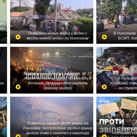
у»:
аки
в
Появились новые фото и видео с
В Николаеве
места ночной атаки по Николаеву
БСМП, по
Миграционный кризис в Европе: до 10
тысяч человек за сутки прорвались в
В Радушно
ин
Испанию, Италия хочет закрыть
погибшей семь
границу (видео)
— он служит
Появились первые фото атаки на
Николаев: беспилотник пробил крышу
В Николае
жилого дома и залетел в квартиру
поддержку ко