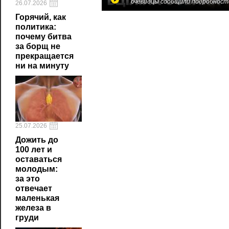
очевидцы сообщили подробност
26.07.2026
Горячий, как
политика:
почему битва
за борщ не
прекращается
ни на минуту
25.07.2026
Дожить до
100 лет и
оставаться
молодым:
за это
отвечает
маленькая
железа в
груди