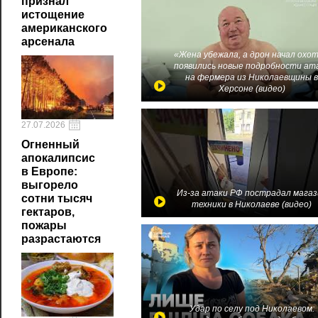
признал
истощение
американского
арсенала
«Жена убежала, а дрон начал охот
появились новые подробности ат
на фермера из Николаевщины 
Херсоне (видео)
27.07.2026
Огненный
апокалипсис
в Европе:
выгорело
Из-за атаки РФ пострадал магаз
сотни тысяч
техники в Николаеве (видео)
гектаров,
пожары
разрастаются
Удар по селу под Николаевом: