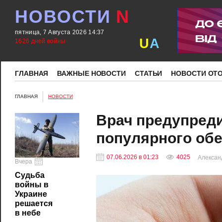
НОВОСТИ
N
пятница, 7 Августа 2026 14:37
U
A
1626 дней войны
ГЛАВНАЯ
ВАЖНЫЕ НОВОСТИ
СТАТЬИ
НОВОСТИ ОТ
ГЛАВНАЯ
НОВОСТИ
Врач предупреди
популярного об
07.06.2026 в 01:23
4025
Алексан
Вчера
Судьба
войны в
Украине
решается
в небе