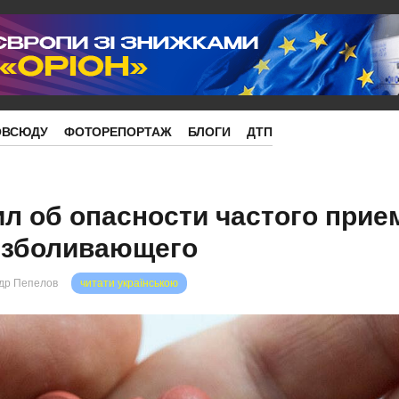
ОВСЮДУ
ФОТОРЕПОРТАЖ
БЛОГИ
ДТП
л об опасности частого прие
езболивающего
др Пепелов
читати українською