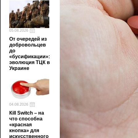
05.08.2026
От очередей из
добровольцев
до
«бусификации»:
эволюция ТЦК в
Украине
04.08.2026
Кill Switch – на
что способна
«красная
кнопка» для
искусственного