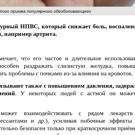
стого приема популярного обезболивающего
турный НПВС, который снижает боль, воспалени
, например артрита.
ечает, что его частое и длительное использов
пособен раздражать слизистую желудка, повы
ать проблемы с почками из-за влияния на кровоток.
язывают также с повышением давления, задерж
нений
. У некоторых людей с астмой он может
может взаимодействовать с рядом лекарств 
прессантами и др.), усиливая побочные эффект
ительно безопасен только при краткосрочном приё