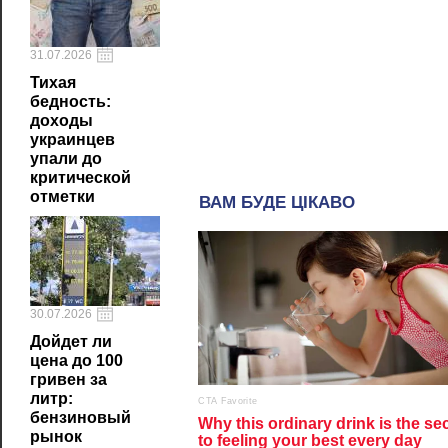
31.07.2026
Тихая
бедность:
доходы
украинцев
упали до
критической
отметки
30.07.2026
Дойдет ли
цена до 100
гривен за
литр:
бензиновый
рынок