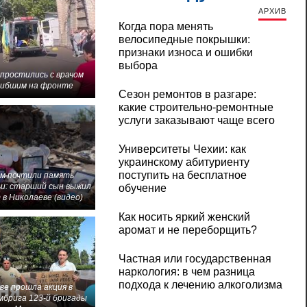
АРХИВ
Когда пора менять
велосипедные покрышки:
признаки износа и ошибки
выбора
 простились с врачом
гибшим на фронте
Сезон ремонтов в разгаре:
какие строительно-ремонтные
услуги заказывают чаще всего
Университеты Чехии: как
украинскому абитуриенту
поступить на бесплатное
м почтили память
и: старший сын выжил
обучение
 в Николаеве (видео)
Как носить яркий женский
аромат и не переборщить?
Частная или государственная
наркология: в чем разница
подхода к лечению алкоголизма
ве прошла акция в
мбрига 123-й бригады