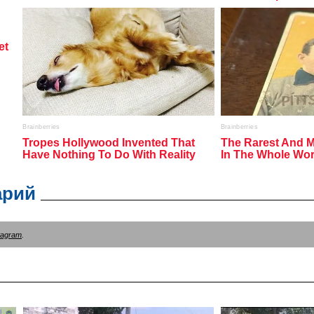
арий
tagram
.