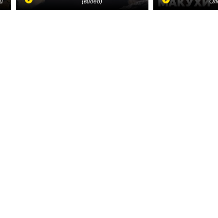
и
(видео)
Ол