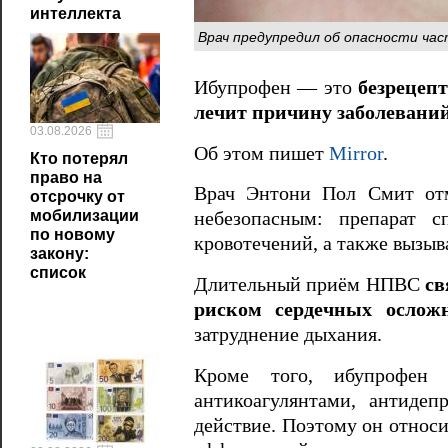
интеллекта
Врач предупредил об опасности ча
Ибупрофен — это
безрецеп
лечит причину заболеваний
03.08.2026
Об этом пишет
Mirror
.
Кто потерял
право на
Врач Энтони Пол Смит отм
отсрочку от
мобилизации
небезопасным: препарат с
по новому
кровотечений, а также вызыв
закону:
список
Длительный приём НПВС
св
риском сердечных ослож
затруднение дыхания.
Кроме того, ибупрофен 
антикоагулянтами, антиде
действие. Поэтому он относ