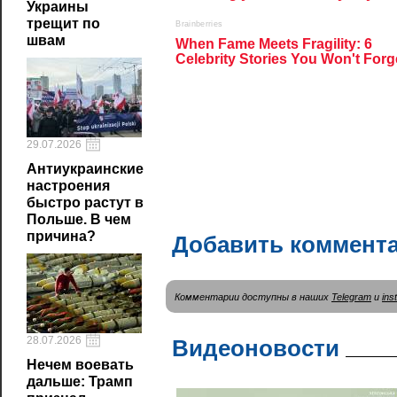
Украины
трещит по
швам
29.07.2026
Антиукраинские
настроения
быстро растут в
Польше. В чем
причина?
Добавить коммент
Комментарии доступны в наших
Telegram
и
ins
28.07.2026
Видеоновости
Нечем воевать
дальше: Трамп