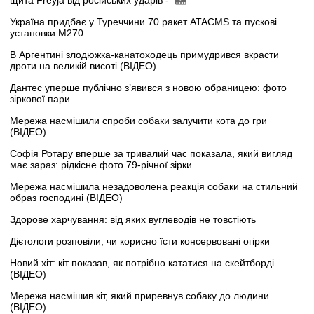
Україна придбає у Туреччини 70 ракет ATACMS та пускові
установки M270
В Аргентині злодюжка-канатоходець примудрився вкрасти
дроти на великій висоті (ВІДЕО)
Дантес уперше публічно з’явився з новою обраницею: фото
зіркової пари
Мережа насмішили спроби собаки залучити кота до гри
(ВІДЕО)
Софія Ротару вперше за тривалий час показала, який вигляд
має зараз: рідкісне фото 79-річної зірки
Мережа насмішила незадоволена реакція собаки на стильний
образ господині (ВІДЕО)
Здорове харчування: від яких вуглеводів не товстіють
Дієтологи розповіли, чи корисно їсти консервовані огірки
Новий хіт: кіт показав, як потрібно кататися на скейтборді
(ВІДЕО)
Мережа насмішив кіт, який приревнув собаку до людини
(ВІДЕО)