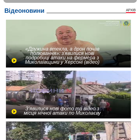
Відеоновини
АРХІВ
«Дружина втекла, а дрон почав
полювання»: з'явилися нові
подробиці атаки на фермера з
Миколаївщини у Херсоні (відео)
З'явилися нові фото та відео з
місця нічної атаки по Миколаєву