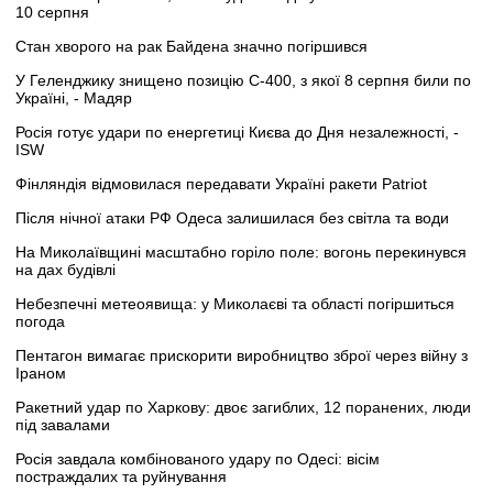
10 серпня
Стан хворого на рак Байдена значно погіршився
У Геленджику знищено позицію С-400, з якої 8 серпня били по
Україні, - Мадяр
Росія готує удари по енергетиці Києва до Дня незалежності, -
ISW
Фінляндія відмовилася передавати Україні ракети Patriot
Після нічної атаки РФ Одеса залишилася без світла та води
На Миколаївщині масштабно горіло поле: вогонь перекинувся
на дах будівлі
Небезпечні метеоявища: у Миколаєві та області погіршиться
погода
Пентагон вимагає прискорити виробництво зброї через війну з
Іраном
Ракетний удар по Харкову: двоє загиблих, 12 поранених, люди
під завалами
Росія завдала комбінованого удару по Одесі: вісім
постраждалих та руйнування