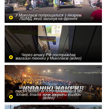
У Миколаєві попрощалися з лікарем
ЛШМД, який загинув на фронті
Через атаку РФ постраждав
магазин техніки у Миколаєві (відео)
Міграційна криза в Європі: до 10
тисяч людей за добу прорвалися до
Іспанії, Італія хоче закрити кордон
(відео)