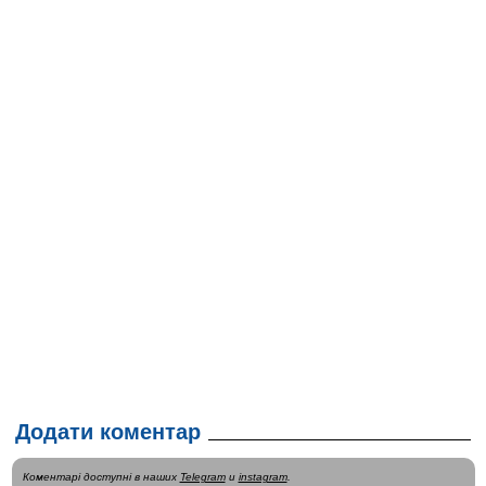
Додати коментар
Коментарі доступні в наших
Telegram
и
instagram
.