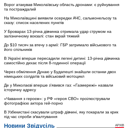
Ворог атакував Миколаївську область дронами: є руйнування
та постраждалий
На Миколаївщині виявили осередки АЧС, сальмонельозу та
сказу: список населених пунктів
У Броварах 13-річна дівчинка отримала удар струмом на
залізничному вокзалі: стан вкрай тяжкий
До $10 тисяч за втечу з армії: ГБР затримало військового та
його спільників
В Україні вперше пересадили легені дитині: 13-річна дівчинка
самостійно дихає після 8-годинної операції
Через обмілення Дунаю у Будапешті знайшли останки двох
німецьких солдатів та військовий мотоцикл
Де у Миколаєві вперше з'явився газ: «Газмережі» назвали
історичну адресу
«Чавання з героєм»: у РФ «героя СВО» проілюстрували
фотографією актора гей-порно
В Узбекистані скасували штраф дівчині, яку покарали за крик
під час спроби зґвалтування
Новини Звідусіль
АРХІВ