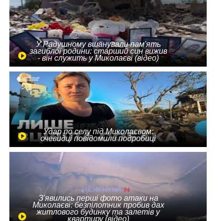
У Радушному вшанували пам'ять
загиблої родини: старший син вижив
- він служить у Миколаєві (відео)
Удар по селу під Миколаєвом:
очевидці повідомили подробиці
З'явились перші фото атаки на
Миколаєві: безпілотник пробив дах
житлового будинку та залетів у
квартиру (відео)