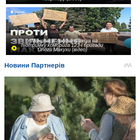
У Миколаєві пройшла акція на
підтримку комбрига 123-ї бригади
Олега Макухи (відео)