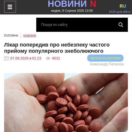
НОВИНИ
N
R
U
неділя, 9 Серпня 2026 13:50
1628 днів війни
ГОЛОВНА
НОВИНИ
Лікар попередив про небезпеку частого
прийому популярного знеболюючого
читать на русском
07.06.2026 в 01:23
4031
Александр Пепелов