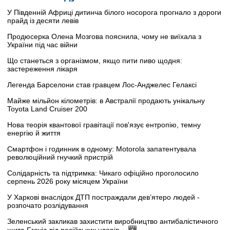
У Південній Африці дитинча білого носорога прогнало з дороги
прайд із десяти левів
Продюсерка Олена Мозгова пояснила, чому не виїхала з
України під час війни
Що станеться з організмом, якщо пити пиво щодня:
застереження лікаря
Легенда Барселони став гравцем Лос-Анджелес Гелаксі
Майже мільйон кілометрів: в Австралії продають унікальну
Toyota Land Cruiser 200
Нова теорія квантової гравітації пов'язує ентропію, темну
енергію й життя
Смартфон і годинник в одному: Motorola запатентувала
революційний гнучкий пристрій
Солідарність та підтримка: Чикаго офіційно проголосило
серпень 2026 року місяцем України
У Харкові внаслідок ДТП постраждали дев’ятеро людей -
розпочато розлідування
Зеленський закликав захистити виробництво антибалістичного
щита Freyja від російських ударів -