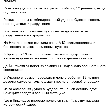
Ираном
Ракетный удар по Харькову: двое погибших, 12 раненых, люди
под завалами
Россия нанесла комбинированный удар по Одессе: восемь
пострадавших и разрушения
Враг атаковал Николаевскую область дронами: есть
разрушения и пострадавший
На Николаевщине выявили очаги АЧС, сальмонеллеза и
бешенства: список населенных пунктов
В Броварах 13-летняя девочка получила удар током на
железнодорожном вокзале: состояние крайне тяжелое
До $10 тысяч за побег из армии:ГБР задержало военного и его
сообщников
В Украине впервые пересадили легкие ребенку: 13-летняя
девочка самостоятельно дышит после 8-часовой операции
Из-за обмеления Дуная в Будапеште нашли останки двух
немецких солдат и военный мотоцикл
Где в Николаеве впервые появился газ: «Газсети» назвали
исторический адрес