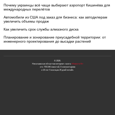
Почему украинцы всё чаще выбирают аэропорт Кишинёва для
международных перелётов
Автомобили из США под заказ для бизнеса: как автодилерам
увеличить объемы продаж
Как увеличить срок службы алмазного диска
Планирование и зонирование приусадебной территории: от
инженерного проектирования до высадки растений
© 2026.
Николаевская областная интернет-газета
«Новости N»
это: 705,546 новостей, 0 комментариев
и 19 лет 5 месяцев 26 дней онлайн.