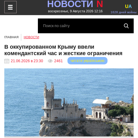
НОВОСТИ
N
U
A
воскресенье, 9 Августа 2026 12:16
1628 дней войны
ГЛАВНАЯ
НОВОСТИ
В оккупированном Крыму ввели
комендантский час и жесткие ограничения
читати українською
21.06.2026 в 23:30
2461