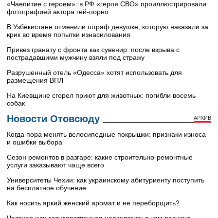
«Чаепитие с героем»: в РФ «героя СВО» проиллюстрировали
фотографией актора гей-порно
В Узбекистане отменили штраф девушке, которую наказали за
крик во время попытки изнасилования
Привез гранату с фронта как сувенир: после взрыва с
пострадавшими мужчину взяли под стражу
Разрушенный отель «Одесса» хотят использовать для
размещения ВПЛ
На Киевщине сгорел приют для животных: погибли восемь
собак
Новости Отовсюду
АРХИВ
Когда пора менять велосипедные покрышки: признаки износа
и ошибки выбора
Сезон ремонтов в разгаре: какие строительно-ремонтные
услуги заказывают чаще всего
Университеты Чехии: как украинскому абитуриенту поступить
на бесплатное обучение
Как носить яркий женский аромат и не переборщить?
Частная или государственная наркология: в чем разница