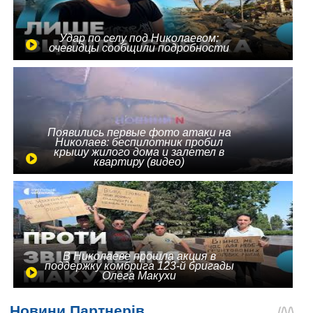
Удар по селу под Николаевом:
очевидцы сообщили подробности
Появились первые фото атаки на
Николаев: беспилотник пробил
крышу жилого дома и залетел в
квартиру (видео)
В Николаеве прошла акция в
поддержку комбрига 123-й бригады
Олега Макухи