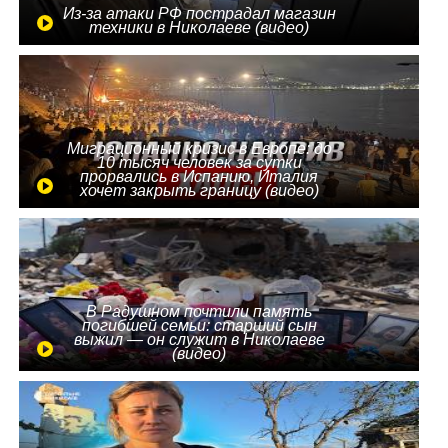
Из-за атаки РФ пострадал магазин
техники в Николаеве (видео)
Миграционный кризис в Европе: до
10 тысяч человек за сутки
прорвались в Испанию, Италия
хочет закрыть границу (видео)
В Радушном почтили память
погибшей семьи: старший сын
выжил — он служит в Николаеве
(видео)