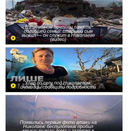
В Радушном почтили память
погибшей семьи: старший сын
выжил — он служит в Николаеве
(видео)
Удар по селу под Николаевом:
очевидцы сообщили подробности
Появились первые фото атаки на
Николаев: беспилотник пробил
крышу жилого дома и залетел в