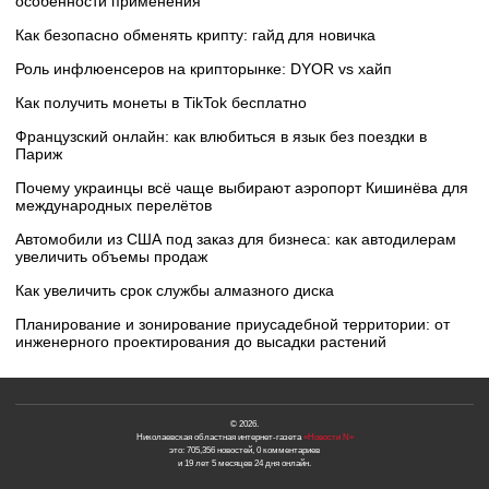
особенности применения
Как безопасно обменять крипту: гайд для новичка
Роль инфлюенсеров на крипторынке: DYOR vs хайп
Как получить монеты в TikTok бесплатно
Французский онлайн: как влюбиться в язык без поездки в
Париж
Почему украинцы всё чаще выбирают аэропорт Кишинёва для
международных перелётов
Автомобили из США под заказ для бизнеса: как автодилерам
увеличить объемы продаж
Как увеличить срок службы алмазного диска
Планирование и зонирование приусадебной территории: от
инженерного проектирования до высадки растений
© 2026.
Николаевская областная интернет-газета
«Новости N»
это: 705,356 новостей, 0 комментариев
и 19 лет 5 месяцев 24 дня онлайн.