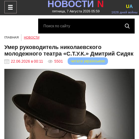
НОВОСТИ
N
U
A
пятница, 7 Августа 2026 05:59
1626 дней войны
ГЛАВНАЯ
НОВОСТИ
Умер руководитель николаевского
молодежного театра «С.Т.У.К.» Дмитрий Сидяк
читати українською
22.06.2026 в 00:11
5501