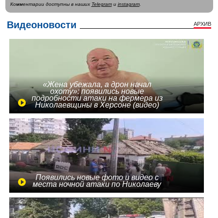
Комментарии доступны в наших
Telegram
и
instagram
.
Видеоновости
АРХИВ
«Жена убежала, а дрон начал
охоту»: появились новые
подробности атаки на фермера из
Николаевщины в Херсоне (видео)
Появились новые фото и видео с
места ночной атаки по Николаеву