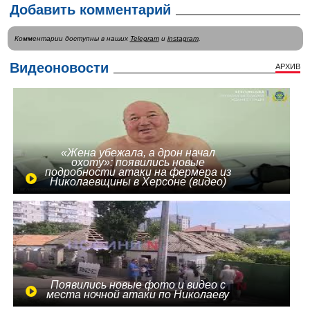
Добавить комментарий
Комментарии доступны в наших
Telegram
и
instagram
.
Видеоновости
АРХИВ
«Жена убежала, а дрон начал
охоту»: появились новые
подробности атаки на фермера из
Николаевщины в Херсоне (видео)
Появились новые фото и видео с
места ночной атаки по Николаеву