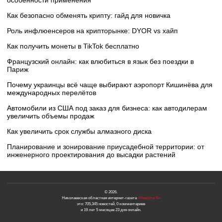
особенности применения
Как безопасно обменять крипту: гайд для новичка
Роль инфлюенсеров на крипторынке: DYOR vs хайп
Как получить монеты в TikTok бесплатно
Французский онлайн: как влюбиться в язык без поездки в
Париж
Почему украинцы всё чаще выбирают аэропорт Кишинёва для
международных перелётов
Автомобили из США под заказ для бизнеса: как автодилерам
увеличить объемы продаж
Как увеличить срок службы алмазного диска
Планирование и зонирование приусадебной территории: от
инженерного проектирования до высадки растений
© 2026.
Николаевская областная интернет-газета
«Новости N»
это: 705,345 новостей, 0 комментариев
и 19 лет 5 месяцев 23 дня онлайн.