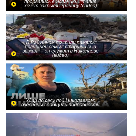
прорвались в Испанию, Италия
хочет закрыть границу (видео)
В Радушном почтили память
погибшей семьи: старший сын
выжил — он служит в Николаеве
(видео)
Удар по селу под Николаевом:
очевидцы сообщили подробности