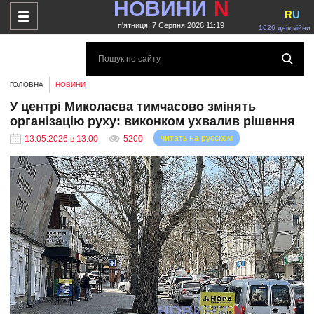
НОВИНИ
N
R
U
п'ятниця, 7 Серпня 2026 11:19
1626 днів війни
ГОЛОВНА
НОВИНИ
У центрі Миколаєва тимчасово змінять
організацію руху: виконком ухвалив рішення
читать на русском
13.05.2026 в 13:00
5200