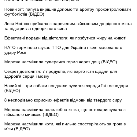
Новий хіт: папуга вирішив допомогти арбітру проконтролювати
футболістів (ВІДЕО)
Леся Нікітюк приїхала з нареченим-військовим до рідного міста
та підстригла однорічного сина
Ефективні поради від дієтолога: як позбутися жиру на животі
НАТО терміново шукає ППО для України після масованого
удару Росії
Мережа насмішила суперечка горил через дощ (ВІДЕО)
Секрет довголіття: 7 продуктів, які варто їсти щодня для
здоров’я серця і мозку
Новий хіт: три собаки поєднали зусилля заради їжі господаря
(ВІДЕО)
8 несподівано корисних ефектів відмови від твердого сиру
Мережа насмішила велелюбна кішка, що потоваришувала з
пійманою мишкою (ВІДЕО)
Мережа насмішили коти, які пильно спостерігають за грою в
м'яч (ВІДЕО)