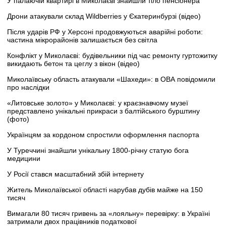
У палаючій квартирі в Миколаєві знайшли тіло пенсіонера
Дрони атакували склад Wildberries у Єкатеринбурзі (відео)
Після ударів РФ у Херсоні продовжуються аварійні роботи:
частина мікрорайонів залишається без світла
Конфлікт у Миколаєві: будівельники під час ремонту гуртожитку
викидають бетон та цеглу з вікон (відео)
Миколаївську область атакували «Шахеди»: в ОВА повідомили
про наслідки
«Литовське золото» у Миколаєві: у краєзнавчому музеї
представлено унікальні прикраси з балтійського бурштину
(фото)
Українцям за кордоном спростили оформлення паспорта
У Туреччині знайшли унікальну 1800-річну статую бога
медицини
У Росії стався масштабний збій інтернету
Житель Миколаївської області нарубав дубів майже на 150
тисяч
Вимагали 80 тисяч гривень за «лояльну» перевірку: в Україні
затримали двох працівників податкової