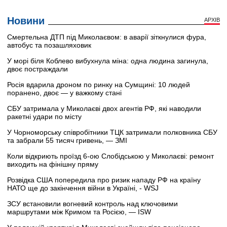
Новини
АРХІВ
Смертельна ДТП під Миколаєвом: в аварії зіткнулися фура,
автобус та позашляховик
У морі біля Коблево вибухнула міна: одна людина загинула,
двоє постраждали
Росія вдарила дроном по ринку на Сумщині: 10 людей
поранено, двоє — у важкому стані
СБУ затримала у Миколаєві двох агентів РФ, які наводили
ракетні удари по місту
У Чорноморську співробітники ТЦК затримали полковника СБУ
та забрали 55 тисяч гривень, — ЗМІ
Коли відкриють проїзд 6-ою Слобідською у Миколаєві: ремонт
виходить на фінішну пряму
Розвідка США попередила про ризик нападу РФ на країну
НАТО ще до закінчення війни в Україні, - WSJ
ЗСУ встановили вогневий контроль над ключовими
маршрутами між Кримом та Росією, — ISW