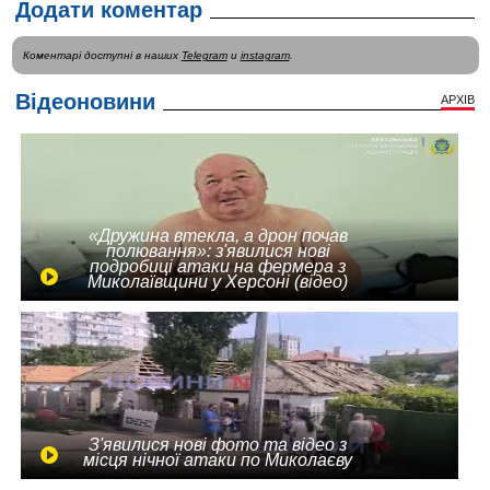
Додати коментар
Коментарі доступні в наших
Telegram
и
instagram
.
Відеоновини
АРХІВ
«Дружина втекла, а дрон почав
полювання»: з'явилися нові
подробиці атаки на фермера з
Миколаївщини у Херсоні (відео)
З'явилися нові фото та відео з
місця нічної атаки по Миколаєву