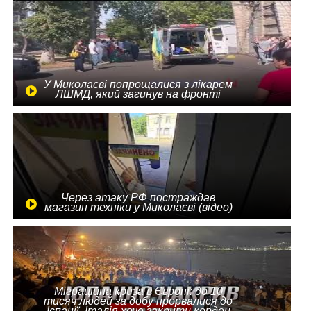
У Миколаєві попрощалися з лікарем
ЛШМД, який загинув на фронті
Через атаку РФ постраждав
магазин техніки у Миколаєві (відео)
Міграційна криза в Європі: до 10
тисяч людей за добу прорвалися до
Іспанії, Італія хоче закрити кордон