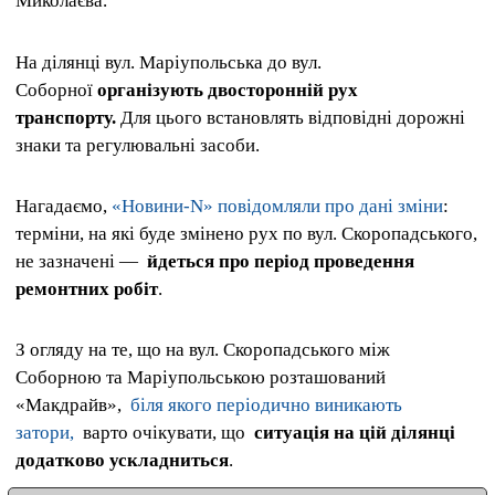
Миколаєва.
На ділянці вул. Маріупольська до вул.
Соборної
організують двосторонній рух
транспорту.
Для цього встановлять відповідні дорожні
знаки та регулювальні засоби.
Нагадаємо,
«Новини-N» повідомляли про дані зміни
:
терміни, на які буде змінено рух по вул. Скоропадського,
не зазначені —
йдеться про період проведення
ремонтних робіт
.
З огляду на те, що на вул. Скоропадського між
Соборною та Маріупольською розташований
«Макдрайв»,
біля якого періодично виникають
затори,
варто очікувати, що
ситуація на цій ділянці
додатково ускладниться
.