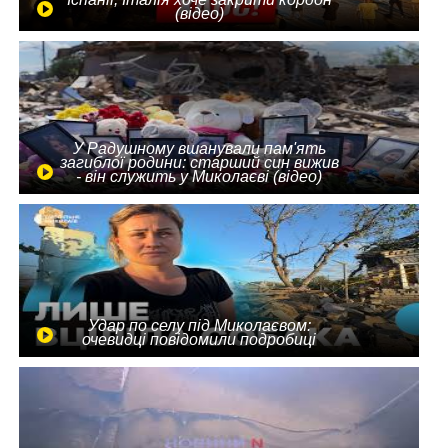
(відео)
У Радушному вшанували пам'ять
загиблої родини: старший син вижив
- він служить у Миколаєві (відео)
Удар по селу під Миколаєвом:
очевидці повідомили подробиці