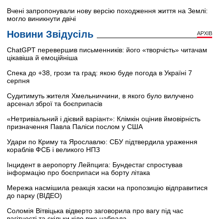
Вчені запропонували нову версію походження життя на Землі:
могло виникнути двічі
Новини Звідусіль
АРХІВ
ChatGPT перевершив письменників: його «творчість» читачам
цікавіша й емоційніша
Спека до +38, грози та град: якою буде погода в Україні 7
серпня
Судитимуть жителя Хмельниччини, в якого було вилучено
арсенал зброї та боєприпасів
«Нетривіальний і дієвий варіант»: Клімкін оцінив ймовірність
призначення Павла Паліси послом у США
Удари по Криму та Ярославлю: СБУ підтвердила ураження
кораблів ФСБ і великого НПЗ
Інцидент в аеропорту Лейпцига: Бундестаг спростував
інформацію про боєприпаси на борту літака
Мережа насмішила реакція хаски на пропозицію відправитися
до парку (ВІДЕО)
Соломія Вітвіцька відверто заговорила про вагу під час
вагітності та скільки кіло вже набрала