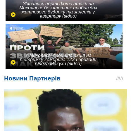
З'явились перші фото атаки на
Миколаєві: безпілотник пробив дах
житлового будинку та залетів у
квартиру (відео)
У Миколаєві пройшла акція на
підтримку комбрига 123-ї бригади
Олега Макухи (відео)