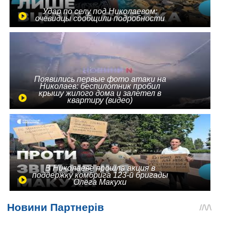
Удар по селу под Николаевом:
очевидцы сообщили подробности
Появились первые фото атаки на
Николаев: беспилотник пробил
крышу жилого дома и залетел в
квартиру (видео)
В Николаеве прошла акция в
поддержку комбрига 123-й бригады
Олега Макухи