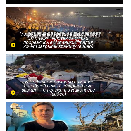
Миграционный кризис в Европе: до
10 тысяч человек за сутки
прорвались в Испанию, Италия
хочет закрыть границу (видео)
В Радушном почтили память
погибшей семьи: старший сын
выжил — он служит в Николаеве
(видео)