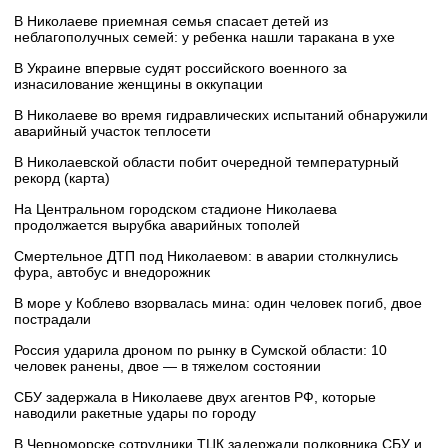
В Николаеве приемная семья спасает детей из
неблагополучных семей: у ребенка нашли таракана в ухе
В Украине впервые судят российского военного за
изнасилование женщины в оккупации
В Николаеве во время гидравлических испытаний обнаружили
аварийный участок теплосети
В Николаевской области побит очередной температурный
рекорд (карта)
На Центральном городском стадионе Николаева
продолжается вырубка аварийных тополей
Смертельное ДТП под Николаевом: в аварии столкнулись
фура, автобус и внедорожник
В море у Коблево взорвалась мина: один человек погиб, двое
пострадали
Россия ударила дроном по рынку в Сумской области: 10
человек ранены, двое — в тяжелом состоянии
СБУ задержала в Николаеве двух агентов РФ, которые
наводили ракетные удары по городу
В Черноморске сотрудники ТЦК задержали полковника СБУ и