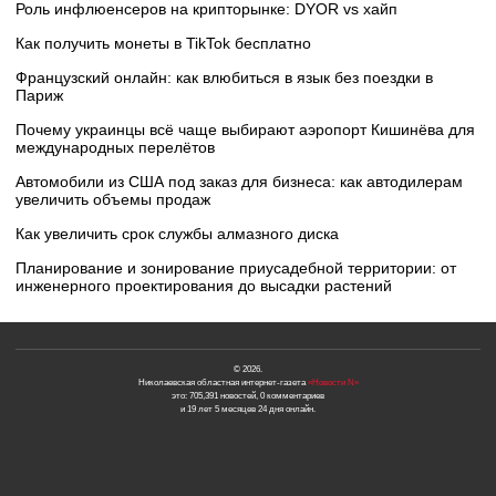
Роль инфлюенсеров на крипторынке: DYOR vs хайп
Как получить монеты в TikTok бесплатно
Французский онлайн: как влюбиться в язык без поездки в
Париж
Почему украинцы всё чаще выбирают аэропорт Кишинёва для
международных перелётов
Автомобили из США под заказ для бизнеса: как автодилерам
увеличить объемы продаж
Как увеличить срок службы алмазного диска
Планирование и зонирование приусадебной территории: от
инженерного проектирования до высадки растений
© 2026.
Николаевская областная интернет-газета
«Новости N»
это: 705,391 новостей, 0 комментариев
и 19 лет 5 месяцев 24 дня онлайн.