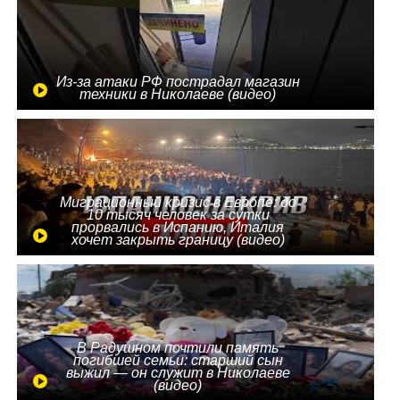
Из-за атаки РФ пострадал магазин
техники в Николаеве (видео)
Миграционный кризис в Европе: до
10 тысяч человек за сутки
прорвались в Испанию, Италия
хочет закрыть границу (видео)
В Радушном почтили память
погибшей семьи: старший сын
выжил — он служит в Николаеве
(видео)