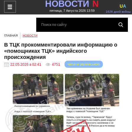
НОВОСТИ
N
U
A
пятница, 7 Августа 2026 13:59
1626 дней войны
ГЛАВНАЯ
НОВОСТИ
В ТЦК прокомментировали информацию о
«помощниках ТЦК» индийского
происхождения
читати українською
22.05.2026 в 02:41
4751