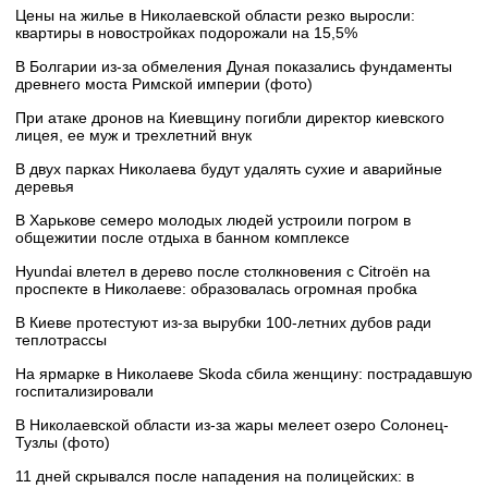
Цены на жилье в Николаевской области резко выросли:
квартиры в новостройках подорожали на 15,5%
В Болгарии из-за обмеления Дуная показались фундаменты
древнего моста Римской империи (фото)
При атаке дронов на Киевщину погибли директор киевского
лицея, ее муж и трехлетний внук
В двух парках Николаева будут удалять сухие и аварийные
деревья
В Харькове семеро молодых людей устроили погром в
общежитии после отдыха в банном комплексе
Hyundai влетел в дерево после столкновения с Citroën на
проспекте в Николаеве: образовалась огромная пробка
В Киеве протестуют из-за вырубки 100-летних дубов ради
теплотрассы
На ярмарке в Николаеве Skoda сбила женщину: пострадавшую
госпитализировали
В Николаевской области из-за жары мелеет озеро Солонец-
Тузлы (фото)
11 дней скрывался после нападения на полицейских: в