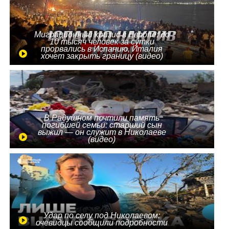
Миграционный кризис в Европе: до
10 тысяч человек за сутки
прорвались в Испанию, Италия
хочет закрыть границу (видео)
В Радушном почтили память
погибшей семьи: старший сын
выжил — он служит в Николаеве
(видео)
Удар по селу под Николаевом:
очевидцы сообщили подробности