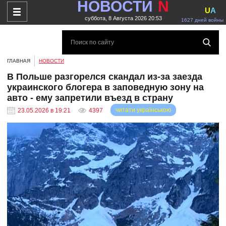
НОВОСТИ
N
U
A
суббота, 8 Августа 2026 20:53
1627 дней войны
ГЛАВНАЯ
НОВОСТИ
В Польше разгорелся скандал из-за заезда
украинского блогера в заповедную зону на
авто - ему запретили въезд в страну
читати українською
23.05.2026 в 19:21
4397