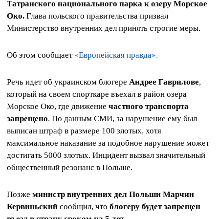
Татранского национального парка к озеру Морское
Око.
Глава польского правительства призвал
Министерство внутренних дел принять строгие меры.
Об этом сообщает
«Европейская правда».
Речь идет об украинском блогере
Андрее Гаврилове
,
который на своем спорткаре въехал в район озера
Морское Око, где движение
частного транспорта
запрещено
. По данным СМИ, за нарушение ему был
выписан штраф в размере 100 злотых, хотя
максимальное наказание за подобное нарушение может
достигать 5000 злотых. Инцидент вызвал значительный
общественный резонанс в Польше.
Позже
министр внутренних дел Польши Марчин
Кервиньский
сообщил, что
блогеру будет запрещен
въезд в страну сроком на 5 лет.