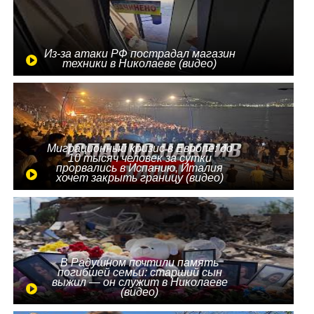
Из-за атаки РФ пострадал магазин
техники в Николаеве (видео)
Миграционный кризис в Европе: до
10 тысяч человек за сутки
прорвались в Испанию, Италия
хочет закрыть границу (видео)
В Радушном почтили память
погибшей семьи: старший сын
выжил — он служит в Николаеве
(видео)