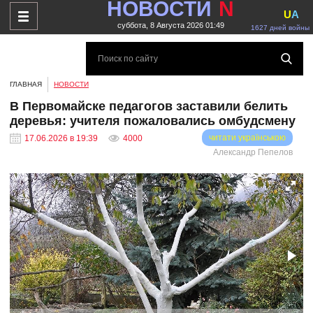
НОВОСТИ
N
U
A
суббота, 8 Августа 2026 01:49
1627 дней войны
ГЛАВНАЯ
НОВОСТИ
В Первомайске педагогов заставили белить
деревья: учителя пожаловались омбудсмену
читати українською
17.06.2026 в 19:39
4000
Александр Пепелов