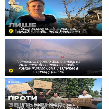
Удар по селу под Николаевом:
очевидцы сообщили подробности
Появились первые фото атаки на
Николаев: беспилотник пробил
крышу жилого дома и залетел в
квартиру (видео)
В Николаеве прошла акция в
поддержку комбрига 123-й бригады