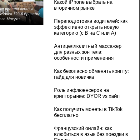
Какой iPhone выбрать на
вторичном рынке
ве прошла акция в
мбрига 123-й бригады
ега Макухи
Переподготовка водителей: как
эффективно открыть новую
категорию (с B на C или А)
Антицеллюлитный массажер
для разных зон тела:
особенности применения
Как безопасно обменять крипту:
гайд для новичка
Роль инфлюенсеров на
крипторынке: DYOR vs хайп
Как получить монеты в TikTok
бесплатно
Французский онлайн: как
влюбиться в язык без поездки в