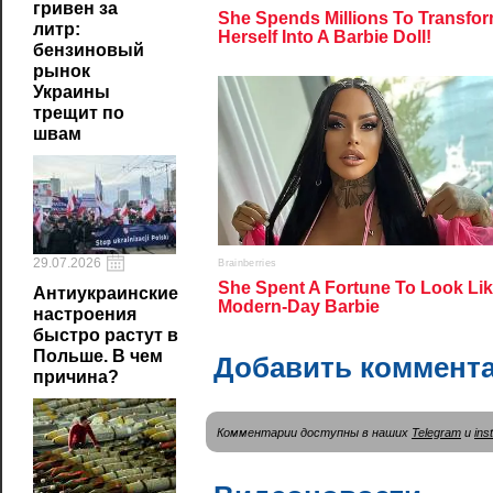
гривен за
литр:
бензиновый
рынок
Украины
трещит по
швам
29.07.2026
Антиукраинские
настроения
быстро растут в
Польше. В чем
Добавить коммент
причина?
Комментарии доступны в наших
Telegram
и
ins