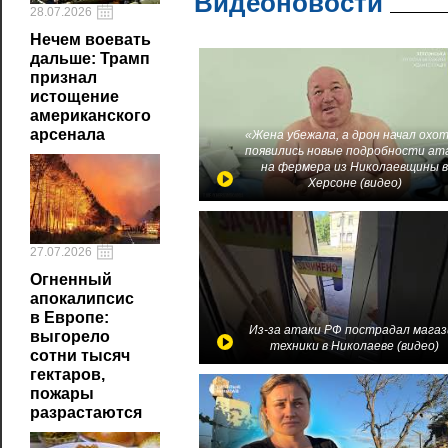
Видеоновости
28.07.2026
Нечем воевать
дальше: Трамп
признал
истощение
американского
арсенала
«Жена убежала, а дрон начал охот
появились новые подробности ат
на фермера из Николаевщины 
Херсоне (видео)
27.07.2026
Огненный
апокалипсис
в Европе:
Из-за атаки РФ пострадал магаз
выгорело
техники в Николаеве (видео)
сотни тысяч
гектаров,
пожары
разрастаются