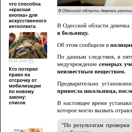
что способна
«красная
В Одесской области девочка угости
кнопка» для
искусственного
В Одесской области девочка
интеллекта
в больницу.
Об этом сообщили в
полици
По данным следствия, в пят
03.08.2026
медучреждение
семерых уч
Кто потерял
неизвестным веществом.
право на
отсрочку от
Предварительно установлен
мобилизации
принесла школьница, после 
по новому
закону:
В настоящее время устанавл
список
которое могло вызвать отрав
"По результатам проверки 