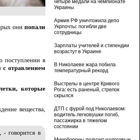
четыре медали на чемпионате
Украины
Армия РФ уничтожила депо
торых они
попали
Укрпочты: погибли две
сотрудницы
Зарплаты учителей и стипендии
возрастут в Украине
 о поступлении в
В Николаеве жара побила
 с отравлением
температурный рекорд
Выстрелы в центре Кривого
летки, которые
Рога: есть раненый, стрелок
скрылся
ждение вещества,
ДТП с фурой под Николаевом:
водитель легковушки погиб,
пассажирка в тяжелом
состоянии
 - говорится в
Минобороны получит налоговые