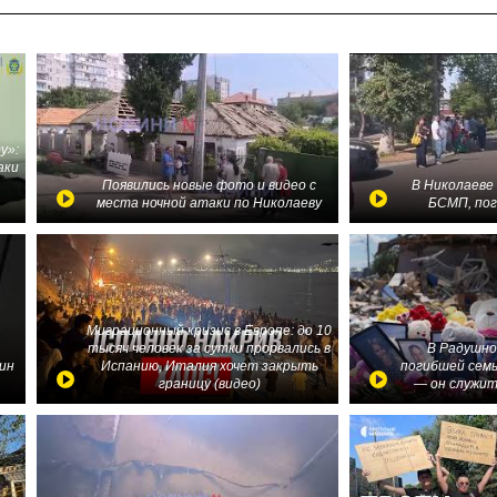
у»:
аки
в
Появились новые фото и видео с
В Николаеве
места ночной атаки по Николаеву
БСМП, по
Миграционный кризис в Европе: до 10
тысяч человек за сутки прорвались в
В Радушно
ин
Испанию, Италия хочет закрыть
погибшей семь
границу (видео)
— он служит