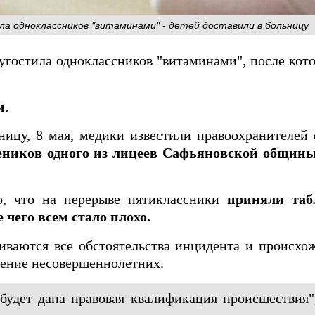
ла одноклассников "витаминами" - детей доставили в больницу
 угостила одноклассников "витаминами", после ко
и.
ницу, 8 мая, медики известили правоохранителей
еников одного из лицеев Сафьяновской общины
о, что на перерыве пятиклассники
приняли таб
чего всем стало плохо.
иваются все обстоятельства инцидента и происхо
ление несовершеннолетних.
будет дана правовая квалификация происшествия",