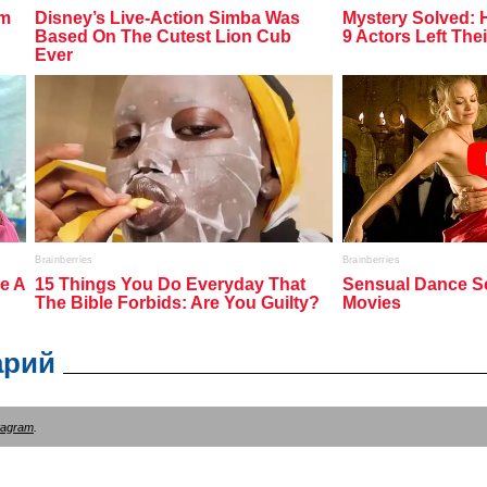
арий
tagram
.