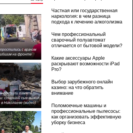
Частная или государственная
наркология: в чем разница
подхода к лечению алкоголизма
Чем профессиональный
сварочный полуавтомат
отличается от бытовой модели?
 простились с врачом
гибшим на фронте
Какие аксессуары Apple
раскрывают возможности iPad
Pro?
Выбор зарубежного онлайн
казино: на что обратить
внимание
м почтили память
и: старший сын выжил
 в Николаеве (видео)
Поломоечные машины и
профессиональные пылесосы:
как организовать эффективную
уборку бизнеса