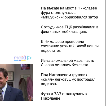
На въезде на мост в Николаеве
фура столкнулась с
«Мицубиси»: образовался затор
Сотрудников ТЦК разоблачили в
фиктивных мобилизациях
В Николаеве проверили
состояние укрытий: какой нашли
недостаток
Из-за аномальной жары часть
Львова осталась без света
Под Николаевом грузовик
«смял» легковушку: пострадал
водитель
Фура и ЗАЗ столкнулись в
Николаеве