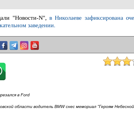
щали "Новости-N",
в Николаеве зафиксирована оч
кательном заведении.
резался в Ford
вовской области водитель BMW снес мемориал "Героям Небесной