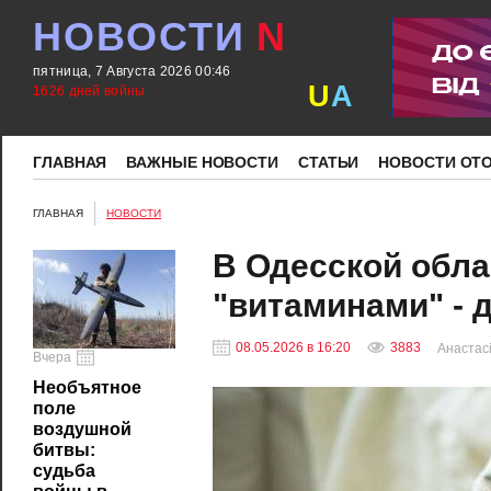
НОВОСТИ
N
пятница, 7 Августа 2026 00:46
U
A
1626 дней войны
ГЛАВНАЯ
ВАЖНЫЕ НОВОСТИ
СТАТЬИ
НОВОСТИ ОТ
ГЛАВНАЯ
НОВОСТИ
В Одесской обла
"витаминами" - 
08.05.2026 в 16:20
3883
Анастасі
Вчера
Необъятное
поле
воздушной
битвы:
судьба