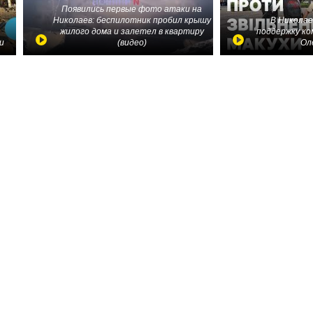
Появились первые фото атаки на
Николаев: беспилотник пробил крышу
В Николае
жилого дома и залетел в квартиру
поддержку ко
и
(видео)
Ол