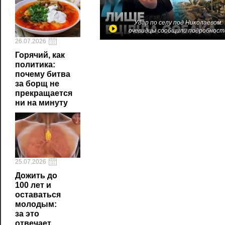
Удар по селу под Николаевом:
очевидцы сообщили подробност
26.07.2026
Горячий, как
политика:
почему битва
за борщ не
прекращается
ни на минуту
25.07.2026
Дожить до
100 лет и
оставаться
молодым:
за это
отвечает