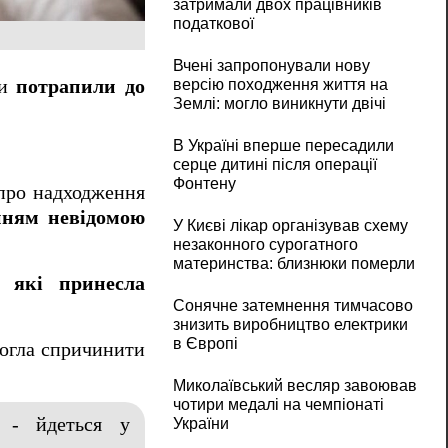
затримали двох працівників
податкової
Вчені запропонували нову
ни
потрапили до
версію походження життя на
Землі: могло виникнути двічі
В Україні вперше пересадили
серце дитині після операції
Фонтену
 про надходження
єнням невідомою
У Києві лікар організував схему
незаконного сурогатного
материнства: близнюки померли
, які принесла
Сонячне затемнення тимчасово
знизить виробництво електрики
в Європі
могла спричинити
Миколаївський весляр завоював
чотири медалі на чемпіонаті
, - йдеться у
України