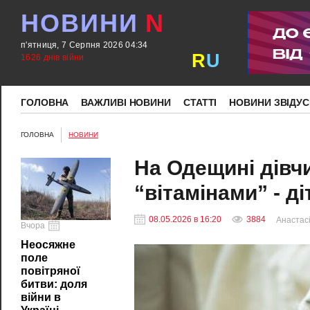
НОВИНИ
N
п'ятниця, 7 Серпня 2026 04:34
R
U
1626 днів війни
ГОЛОВНА
ВАЖЛИВІ НОВИНИ
СТАТТІ
НОВИНИ ЗВІДУС
ГОЛОВНА
НОВИНИ
На Одещині дівч
“вітамінами” - д
08.05.2026 в 16:20
3884
Анастасі
Вчора
Неосяжне
поле
повітряної
битви: доля
війни в