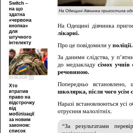
Switch –
на що
На Одещині дівчинка пригостила одно
здатна
«червона
На Одещині дівчинка пригос
кнопка»
для
лікарні.
штучного
інтелекту
Про це повідомили у
поліції.
За даними слідства, у п’ятн
до медзакладу
сімох учнів
речовиною.
03.08.2026
Попередньо встановлено,
Хто
школярка, після чого усім с
втратив
право на
відстрочку
Наразі встановлюються усі о
від
отруєння малолітніх.
мобілізації
за новим
законом:
“За результатами переві
список