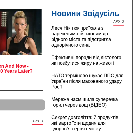
Новини Звідусіль
АРХІВ
Леся Нікітюк приїхала з
нареченим-військовим до
рідного міста та підстригла
однорічного сина
Ефективні поради від дієтолога:
як позбутися жиру на животі
НАТО терміново шукає ППО для
України після масованого удару
Росії
Мережа насмішила суперечка
горил через дощ (ВІДЕО)
Секрет довголіття: 7 продуктів,
АРХІВ
які варто їсти щодня для
здоров’я серця і мозку