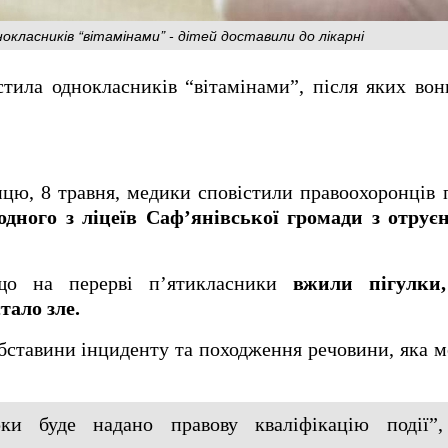
класників “вітамінами” - дітей доставили до лікарні
тила однокласників “вітамінами”, після яких во
ицю, 8 травня, медики сповістили правоохоронців
 одного з ліцеїв Саф’янівської громади з отру
 що на перерві п’ятикласники
вжили пігулки
тало зле.
бставини інциденту та походження речовини, яка 
рки буде надано правову кваліфікацію події”