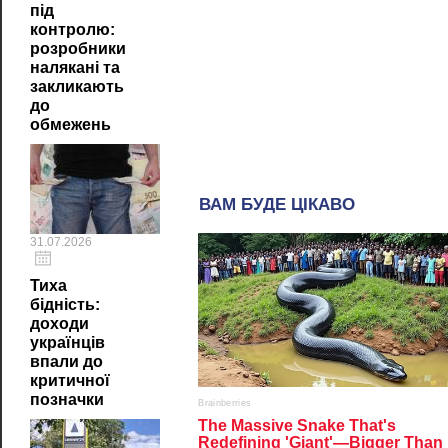
під
контролю:
розробники
налякані та
закликають
до
обмежень
31.07.2026
Тиха
бідність:
доходи
українців
впали до
критичної
позначки