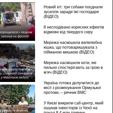
Новий хіт: три собаки поєднали
зусилля заради їжі господаря
(ВІДЕО)
8 несподівано корисних ефектів
відмови від твердого сиру
попрощалися з лікарем
 загинув на фронті
Мережа насмішила велелюбна
кішка, що потоваришувала з
пійманою мишкою (ВІДЕО)
Мережа насмішили коти, які
пильно спостерігають за грою в
 вшанували пам'ять
м'яч (ВІДЕО)
и: старший син вижив -
 у Миколаєві (відео)
Україна готова долучитися до
місії з розмінування Ормузької
протоки, – речник ВМС
У Києві викрили call-центр, який
ошукав інвесторів із Чехії на
і пройшла акція на
понад 8,4 млн гривень