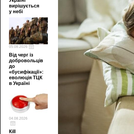
Україні
вирішується
у небі
05.08.2026
Від черг із
добровольців
до
«бусифікації»:
еволюція ТЦК
в Україні
04.08.2026
Кill