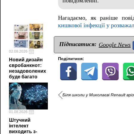
повідомленні.
Нагадаємо, як раніше пові
кишкової інфекції у розважал
Підписатися:
Google News
02.08.2026
Поділитися:
Новий дизайн
євробанкнот:
незадоволених
буде багато
Біля школи у Миколаєві Renault вріз
01.08.2026
Штучний
інтелект
виходить з-