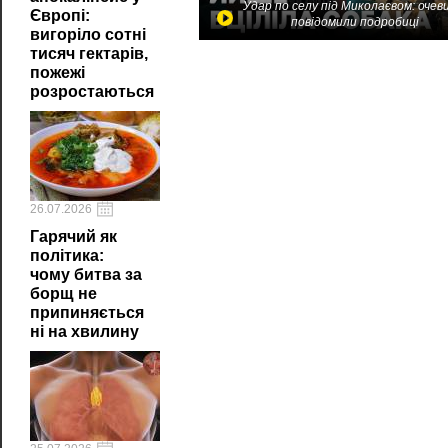
Удар по селу під Миколаєвом: очев
Європі:
повідомили подробиці
вигоріло сотні
тисяч гектарів,
пожежі
розростаються
26.07.2026
Гарячий як
політика:
чому битва за
борщ не
припиняється
ні на хвилину