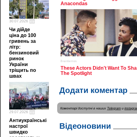
30.07.2026
Чи дійде
ціна до 100
гривень за
літр:
бензиновий
ринок
України
тріщить по
швах
Додати коментар
Коментарі доступні в наших
Telegram
и
instagr
29.07.2026
Антиукраїнські
Відеоновини
настрої
швидко