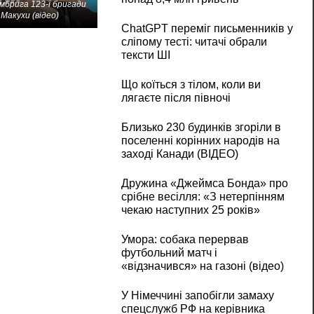
мбрига 123-ї бригади
Макухи (відео)
ChatGPT переміг письменників у
сліпому тесті: читачі обрали
тексти ШІ
Що коїться з тілом, коли ви
лягаєте після півночі
Близько 230 будинків згоріли в
поселенні корінних народів на
заході Канади (ВІДЕО)
Дружина «Джеймса Бонда» про
срібне весілля: «З нетерпінням
чекаю наступних 25 років»
Умора: собака перервав
футбольний матч і
«відзначився» на газоні (відео)
У Німеччині запобігли замаху
спецслужб РФ на керівника