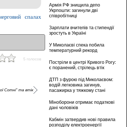
Армія РФ знищила депо
Укрпошти: загинули дві
співробітниці
ерговий спалах
Зарплати вчителів та стипендії
зростуть в Україні
У Миколаєві спека побила
температурний рекорд
5 голосов
Постріли в центрі Кривого Рогу:
є поранений, стрілець втік
ДТП з фурою під Миколаєвом:
водій легковика загинув,
ої Сотні” та втік
пасажирка у тяжкому стані
Міноборони отримає податкові
дані чоловіків
Кабмін затвердив нові правила
розподілу електроенергії