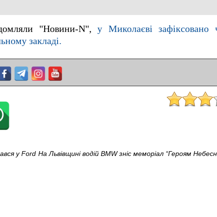
домляли "Новини-N",
у Миколаєві зафіксовано ч
ьному закладі.
ався у Ford
На Львівщині водій BMW зніс меморіал “Героям Небесн