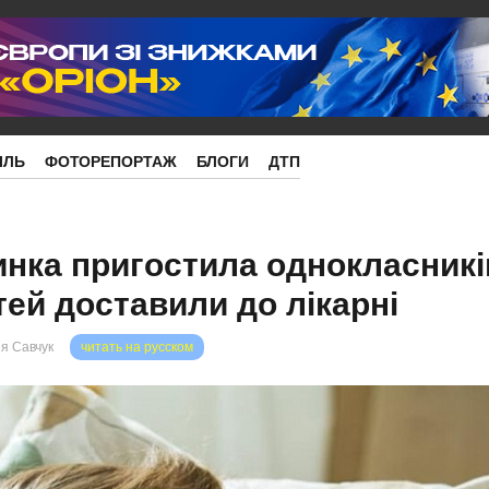
ІЛЬ
ФОТОРЕПОРТАЖ
БЛОГИ
ДТП
инка пригостила однокласникі
ітей доставили до лікарні
я Савчук
читать на русском