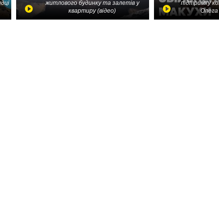
идці
житлового будинку та залетів у
підтримку ко
квартиру (відео)
Олега 