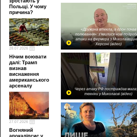
зростають у
Польщі. У чому
причина?
«Дружина втекла, а дрон почав
полювання»: з'явилися нові подроб
атаки на фермера з Миколаївщин
Херсоні (відео)
28.07.2026
Нічим воювати
далі: Трамп
визнав
виснаження
американського
арсеналу
Через атаку РФ постраждав мага
техніки у Миколаєві (відео)
27.07.2026
Вогняний
апокаліпсис у