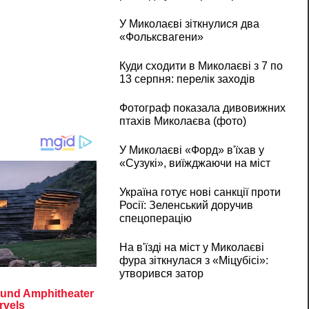
У Миколаєві зіткнулися два
«Фольксвагени»
Куди сходити в Миколаєві з 7 по
13 серпня: перелік заходів
Фотограф показала дивовижних
птахів Миколаєва (фото)
У Миколаєві «Форд» в'їхав у
«Сузукі», виїжджаючи на міст
Україна готує нові санкції проти
Росії: Зеленський доручив
спецоперацію
На в'їзді на міст у Миколаєві
фура зіткнулася з «Міцубісі»:
утворився затор