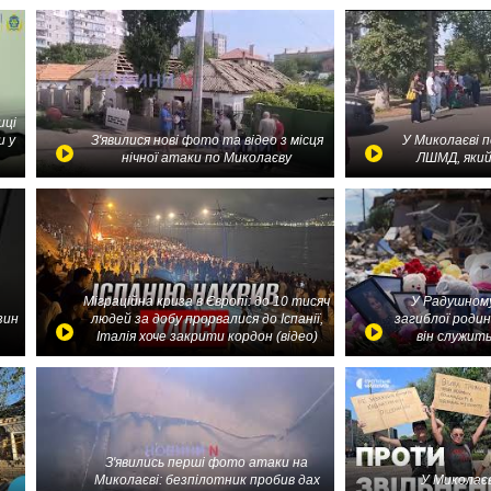
иці
и у
З'явилися нові фото та відео з місця
У Миколаєві 
нічної атаки по Миколаєву
ЛШМД, який
Міграційна криза в Європі: до 10 тисяч
У Радушному
зин
людей за добу прорвалися до Іспанії,
загиблої родин
Італія хоче закрити кордон (відео)
він служить
З'явились перші фото атаки на
Миколаєві: безпілотник пробив дах
У Миколаєв