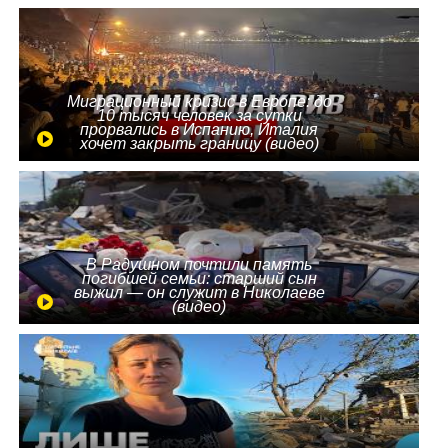
Миграционный кризис в Европе: до
10 тысяч человек за сутки
прорвались в Испанию, Италия
хочет закрыть границу (видео)
В Радушном почтили память
погибшей семьи: старший сын
выжил — он служит в Николаеве
(видео)