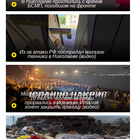
В Николаеве простились с врачом
БСМП, погибшим на фронте
Из-за атаки РФ пострадал магазин
техники в Николаеве (видео)
Миграционный кризис в Европе: до
10 тысяч человек за сутки
прорвались в Испанию, Италия
хочет закрыть границу (видео)