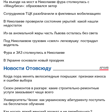
На въезде на мост в Николаеве фура столкнулась с
«Мицубиси»: образовался затор
Сотрудников ТЦК разоблачили в фиктивных мобилизациях
В Николаеве проверили состояние укрытий: какой нашли
недостаток
Из-за аномальной жары часть Львова осталась без света
Под Николаевом грузовик «смял» легковушку: пострадал
водитель
Фура и ЗАЗ столкнулись в Николаеве
В Украине основали новый праздник
Новости Отовсюду
АРХИВ
Когда пора менять велосипедные покрышки: признаки износа
и ошибки выбора
Сезон ремонтов в разгаре: какие строительно-ремонтные
услуги заказывают чаще всего
Университеты Чехии: как украинскому абитуриенту поступить
на бесплатное обучение
Как носить яркий женский аромат и не переборщить?