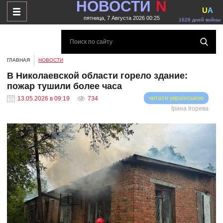
НОВОСТИ
N
U
A
пятница, 7 Августа 2026 00:25
1626 дней войны
ГЛАВНАЯ
НОВОСТИ
В Николаевской области горело здание:
пожар тушили более часа
читати українською
13.05.2026 в 09:19
734
Ірина Ігорева