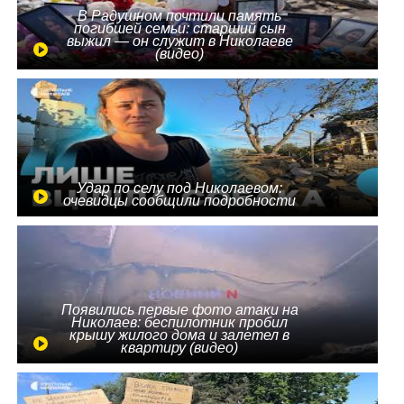
В Радушном почтили память
погибшей семьи: старший сын
выжил — он служит в Николаеве
(видео)
Удар по селу под Николаевом:
очевидцы сообщили подробности
Появились первые фото атаки на
Николаев: беспилотник пробил
крышу жилого дома и залетел в
квартиру (видео)