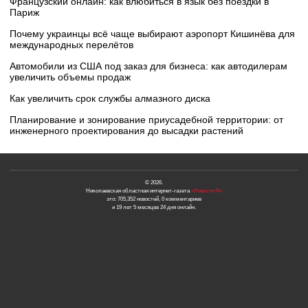
Французский онлайн: как влюбиться в язык без поездки в
Париж
Почему украинцы всё чаще выбирают аэропорт Кишинёва для
международных перелётов
Автомобили из США под заказ для бизнеса: как автодилерам
увеличить объемы продаж
Как увеличить срок службы алмазного диска
Планирование и зонирование приусадебной территории: от
инженерного проектирования до высадки растений
© 2026.
Николаевская областная интернет-газета
«Новости N»
это: 705,352 новостей, 0 комментариев
и 19 лет 5 месяцев 24 дня онлайн.