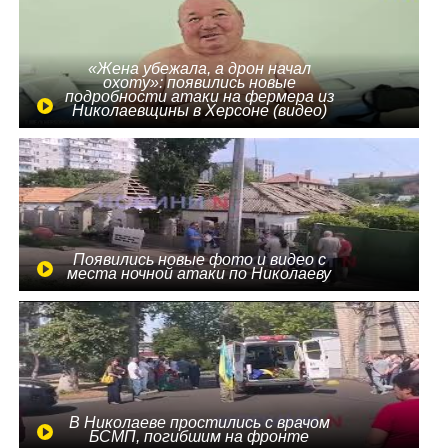
«Жена убежала, а дрон начал
охоту»: появились новые
подробности атаки на фермера из
Николаевщины в Херсоне (видео)
Появились новые фото и видео с
места ночной атаки по Николаеву
В Николаеве простились с врачом
БСМП, погибшим на фронте