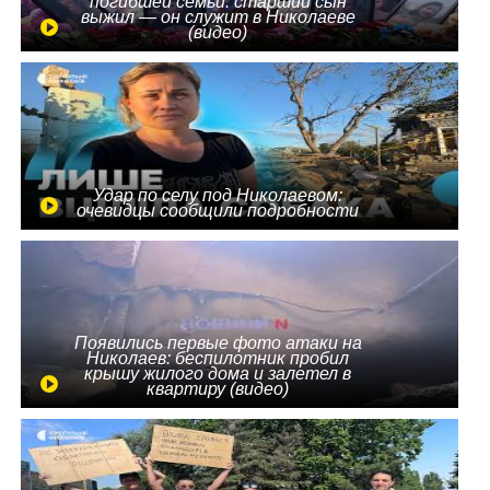
погибшей семьи: старший сын
выжил — он служит в Николаеве
(видео)
Удар по селу под Николаевом:
очевидцы сообщили подробности
Появились первые фото атаки на
Николаев: беспилотник пробил
крышу жилого дома и залетел в
квартиру (видео)