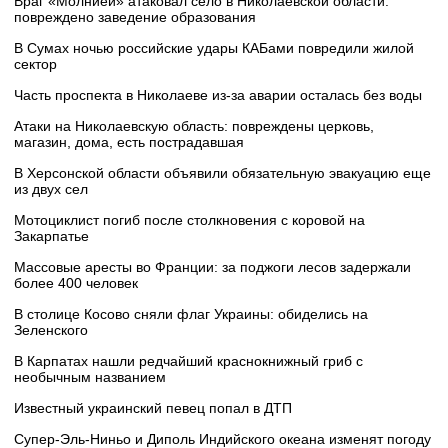
Враг «Молнией» атаковал село в Николаевской области:
повреждено заведение образования
В Сумах ночью российские удары КАБами повредили жилой
сектор
Часть проспекта в Николаеве из-за аварии осталась без воды
Атаки на Николаевскую область: повреждены церковь,
магазин, дома, есть пострадавшая
В Херсонской области объявили обязательную эвакуацию еще
из двух сел
Мотоциклист погиб после столкновения с коровой на
Закарпатье
Массовые аресты во Франции: за поджоги лесов задержали
более 400 человек
В столице Косово сняли флаг Украины: обиделись на
Зеленского
В Карпатах нашли редчайший краснокнижный гриб с
необычным названием
Известный украинский певец попал в ДТП
Супер‑Эль‑Ниньо и Диполь Индийского океана изменят погоду