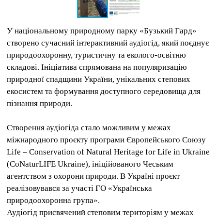
У національному природному парку «Бузький Гард»
створено сучасний інтерактивний аудіогід, який поєднує
природоохоронну, туристичну та еколого-освітню
складові. Ініціатива спрямована на популяризацію
природної спадщини України, унікальних степових
екосистем та формування доступного середовища для
пізнання природи.
Створення аудіогіда стало можливим у межах
міжнародного проєкту програми Європейського Союзу
Life – Conservation of Natural Heritage for Life in Ukraine
(CoNaturLIFE Ukraine), ініційованого Чеським
агентством з охорони природи. В Україні проєкт
реалізовувався за участі ГО «Українська
природоохоронна група».
Аудіогід присвячений степовим територіям у межах