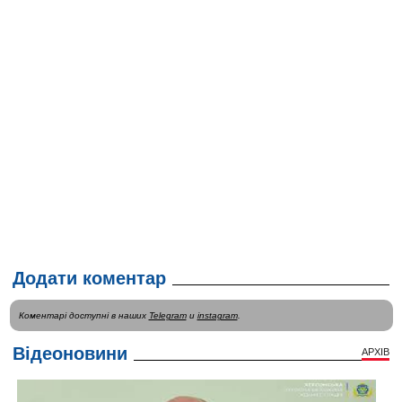
Додати коментар
Коментарі доступні в наших
Telegram
и
instagram
.
Відеоновини
АРХІВ