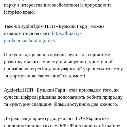
парку з інтерактивним знайомством із природою та
історією краю.
Також з аудіогідом НПП «Бузький Гард» можна
ознайомитися на сайті
https://buzkiy-
gard.com.ua/audioguide/
.
Очікується, що впровадження аудіогіда сприятиме
розвитку сталого туризму, підвищенню туристичної
привабливості регіону, популяризації українського степу
та формуванню екологічної свідомості.
Аудіогід НПП «Бузький Гард» став прикладом того, як
сучасні цифрові рішення допомагають робити природну
та культурну спадщину більш доступною для кожного.
До реалізації проєкту долучилися ГО «Українська
природоохоронна група», БФ «Фонд природи України»,