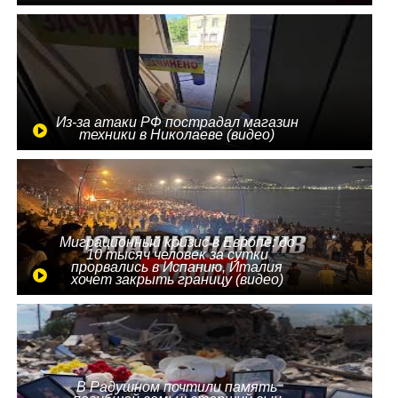
Из-за атаки РФ пострадал магазин
техники в Николаеве (видео)
Миграционный кризис в Европе: до
10 тысяч человек за сутки
прорвались в Испанию, Италия
хочет закрыть границу (видео)
В Радушном почтили память