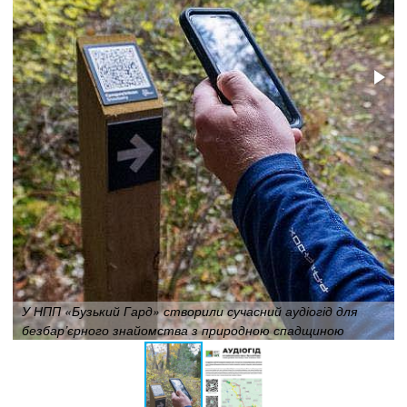
У НПП «Бузький Гард» створили сучасний аудіогід для
безбар’єрного знайомства з природною спадщиною