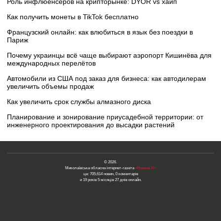
Роль инфлюенсеров на крипторынке: DYOR vs хайп
Как получить монеты в TikTok бесплатно
Французский онлайн: как влюбиться в язык без поездки в
Париж
Почему украинцы всё чаще выбирают аэропорт Кишинёва для
международных перелётов
Автомобили из США под заказ для бизнеса: как автодилерам
увеличить объемы продаж
Как увеличить срок службы алмазного диска
Планирование и зонирование приусадебной территории: от
инженерного проектирования до высадки растений
© 2026.
Миколаївська обласна інтернет-газета
«Новини N»
це: 705,614 новин, 0 коментарів
и 19 років 5 місяців 27 днів онлайн.