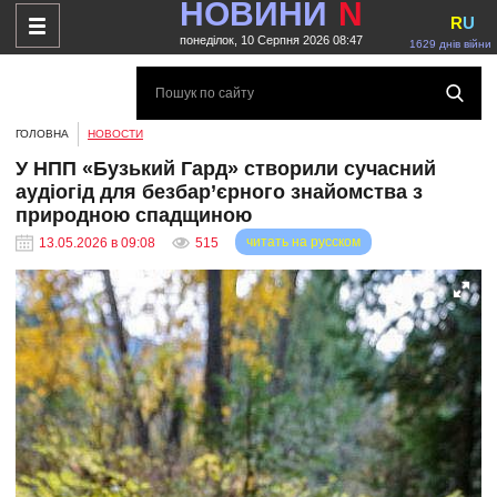
НОВИНИ
N
R
U
понеділок, 10 Серпня 2026 08:47
1629 днів війни
ГОЛОВНА
НОВОСТИ
У НПП «Бузький Гард» створили сучасний
аудіогід для безбар’єрного знайомства з
природною спадщиною
читать на русском
13.05.2026 в 09:08
515