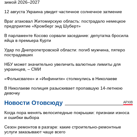
зимой 2026–2027
12 августа Украина увидит частичное солнечное затмение
Враг атаковал Житомирскую область: пострадало немецкое
предприятие «Кромберг энд Шуберт»
В парламенте Косово сорвали заседание: депутатка бросила
яйца в премьера Курти
Удар по Днепропетровской области: погиб мужчина, пятеро
пострадавших
НБУ может значительно увеличить валютные лимиты для
украинцев, – СМИ
«Фольксваген» и «Инфинити» столкнулись в Николаеве
В Николаеве полиция разыскивает пропавшую 14-летнюю
девочку
Новости Отовсюду
АРХІВ
Когда пора менять велосипедные покрышки: признаки износа
и ошибки выбора
Сезон ремонтов в разгаре: какие строительно-ремонтные
услуги заказывают чаще всего