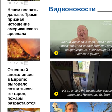
28.07.2026
Видеоновости
Нечем воевать
дальше: Трамп
признал
истощение
американского
арсенала
«Жена убежала, а дрон начал охот
появились новые подробности ат
на фермера из Николаевщины 
Херсоне (видео)
27.07.2026
Огненный
апокалипсис
в Европе:
выгорело
сотни тысяч
Из-за атаки РФ пострадал магаз
гектаров,
техники в Николаеве (видео)
пожары
разрастаются