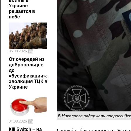
войны в
Украине
решается в
небе
05.08.2026
От очередей из
добровольцев
до
«бусификации»:
эволюция ТЦК в
Украине
В Николаеве задержали пророссийс
04.08.2026
Кill Switch – на
Служба безопасности Украи