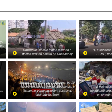
у»:
аки
в
Появились новые фото и видео с
В Николаеве
места ночной атаки по Николаеву
БСМП, по
Миграционный кризис в Европе: до 10
тысяч человек за сутки прорвались в
В Радушно
ин
Испанию, Италия хочет закрыть
погибшей семь
границу (видео)
— он служит