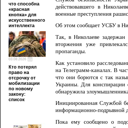
что способна
действовавшего в Николае
«красная
военные преступления рашис
кнопка» для
искусственного
Об этом сообщает УСБУ в Ни
интеллекта
Так, в Николаеве задержан
вторжения уже привлекалс
пропаганды.
03.08.2026
Как установило расследован
Кто потерял
на Телеграмм-каналах. В час
право на
что они борются с так наз
отсрочку от
мобилизации
Украины. Для конспирации 
по новому
обнаружила злоумышленника
закону:
список
Инициированная Службой без
информационно-подрывной д
Пока ему сообщено о подоз