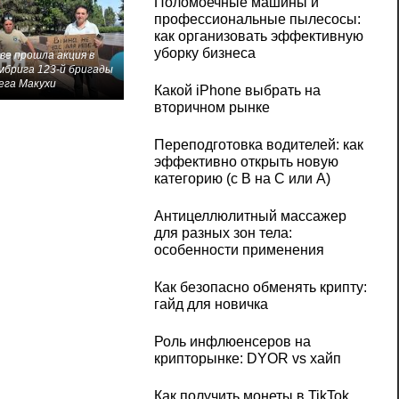
Поломоечные машины и
профессиональные пылесосы:
как организовать эффективную
уборку бизнеса
ве прошла акция в
мбрига 123-й бригады
ега Макухи
Какой iPhone выбрать на
вторичном рынке
Переподготовка водителей: как
эффективно открыть новую
категорию (с B на C или А)
Антицеллюлитный массажер
для разных зон тела:
особенности применения
Как безопасно обменять крипту:
гайд для новичка
Роль инфлюенсеров на
крипторынке: DYOR vs хайп
Как получить монеты в TikTok