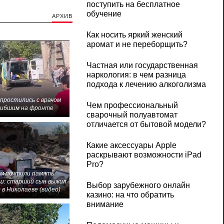
поступить на бесплатное
обучение
АРХИВ
Как носить яркий женский
аромат и не переборщить?
Частная или государственная
наркология: в чем разница
подхода к лечению алкоголизма
 простились с врачом
Чем профессиональный
гибшим на фронте
сварочный полуавтомат
отличается от бытовой модели?
Какие аксессуары Apple
раскрывают возможности iPad
Pro?
м почтили память
и: старший сын выжил
Выбор зарубежного онлайн
 в Николаеве (видео)
казино: на что обратить
внимание