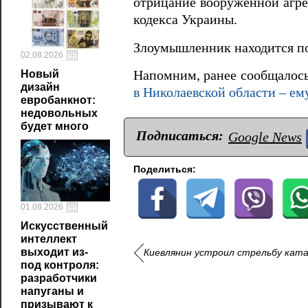
отрицание вооруженной агре
кодекса Украины.
Злоумышленник находится по
02.08.2026
Новый
Напомним, ранее сообщалось
дизайн
в Николаевской области – ем
евробанкнот:
недовольных
будет много
Подписаться:
Google News
Поделиться:
01.08.2026
Искусственный
интеллект
выходит из-
Киевлянин устроил стрельбу катая
под контроля:
разработчики
напуганы и
призывают к