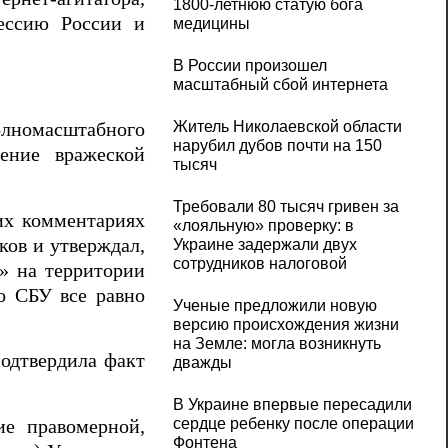
1800-летнюю статую бога
рессию России и
медицины
В России произошел
масштабный сбой интернета
Житель Николаевской области
олномасштабного
нарубил дубов почти на 150
нение вражеской
тысяч
Требовали 80 тысяч гривен за
их комментариях
«лояльную» проверку: в
ков и утверждал,
Украине задержали двух
сотрудников налоговой
» на территории
о СБУ все равно
Ученые предложили новую
версию происхождения жизни
на Земле: могла возникнуть
одтвердила факт
дважды
В Украине впервые пересадили
сердце ребенку после операции
ие правомерной,
Фонтена