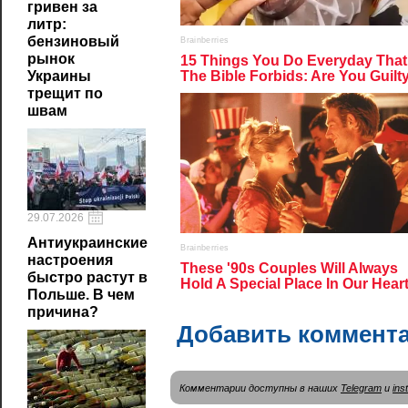
гривен за
литр:
бензиновый
рынок
Украины
трещит по
швам
29.07.2026
Антиукраинские
настроения
быстро растут в
Польше. В чем
причина?
Добавить коммент
Комментарии доступны в наших
Telegram
и
ins