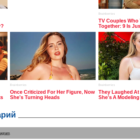
арий
tagram
.