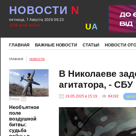
НОВОСТИ
N
пятница, 7 Августа 2026 06:23
U
A
1626 дней войны
ГЛАВНАЯ
ВАЖНЫЕ НОВОСТИ
СТАТЬИ
НОВОСТИ ОТ
ГЛАВНАЯ
НОВОСТИ
В Николаеве зад
агитатора, - СБУ
19.05.2025 в 15:19
84192
читат
Вчера
Необъятное
поле
воздушной
битвы:
судьба