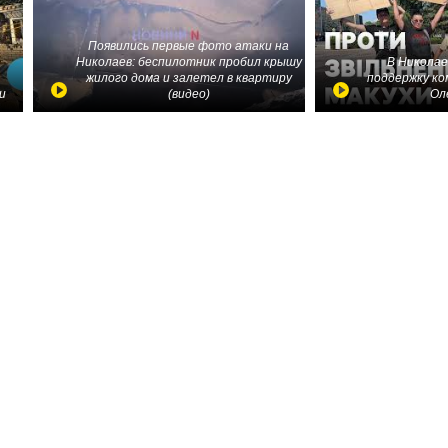
Появились первые фото атаки на
Николаев: беспилотник пробил крышу
В Николае
жилого дома и залетел в квартиру
поддержку ко
и
(видео)
Ол