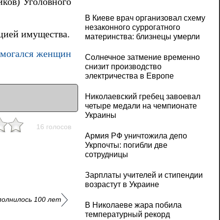
иков) Уголовного
В Киеве врач организовал схему
незаконного суррогатного
цией имущества.
материнства: близнецы умерли
омогался женщин
Солнечное затмение временно
снизит производство
электричества в Европе
Николаевский гребец завоевал
четыре медали на чемпионате
Украины
16 голосов
Армия РФ уничтожила депо
Укрпочты: погибли две
сотрудницы
Зарплаты учителей и стипендии
возрастут в Украине
полнилось 100 лет
В Николаеве жара побила
температурный рекорд