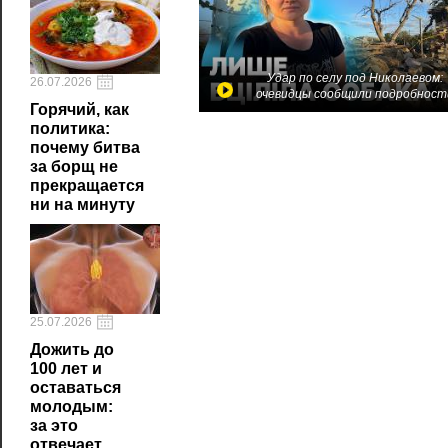
Удар по селу под Николаевом:
26.07.2026
очевидцы сообщили подробност
Горячий, как
политика:
почему битва
за борщ не
прекращается
ни на минуту
25.07.2026
Дожить до
100 лет и
оставаться
молодым:
за это
отвечает