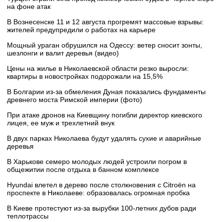
на фоне атак
В Вознесенске 11 и 12 августа прогремят массовые взрывы:
жителей предупредили о работах на карьере
Мощный ураган обрушился на Одессу: ветер сносит зонты,
шезлонги и валит деревья (видео)
Цены на жилье в Николаевской области резко выросли:
квартиры в новостройках подорожали на 15,5%
В Болгарии из-за обмеления Дуная показались фундаменты
древнего моста Римской империи (фото)
При атаке дронов на Киевщину погибли директор киевского
лицея, ее муж и трехлетний внук
В двух парках Николаева будут удалять сухие и аварийные
деревья
В Харькове семеро молодых людей устроили погром в
общежитии после отдыха в банном комплексе
Hyundai влетел в дерево после столкновения с Citroën на
проспекте в Николаеве: образовалась огромная пробка
В Киеве протестуют из-за вырубки 100-летних дубов ради
теплотрассы