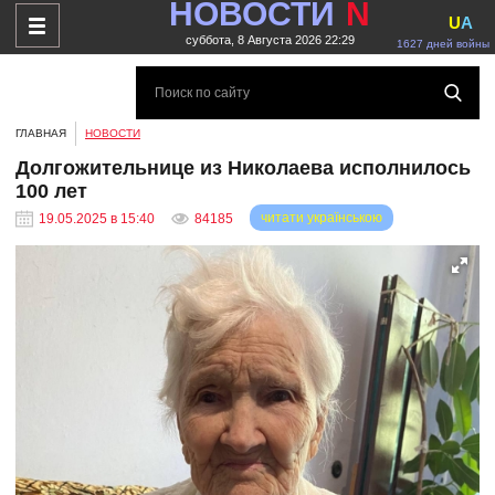
НОВОСТИ
N
U
A
суббота, 8 Августа 2026 22:29
1627 дней войны
ГЛАВНАЯ
НОВОСТИ
Долгожительнице из Николаева исполнилось
100 лет
читати українською
19.05.2025 в 15:40
84185