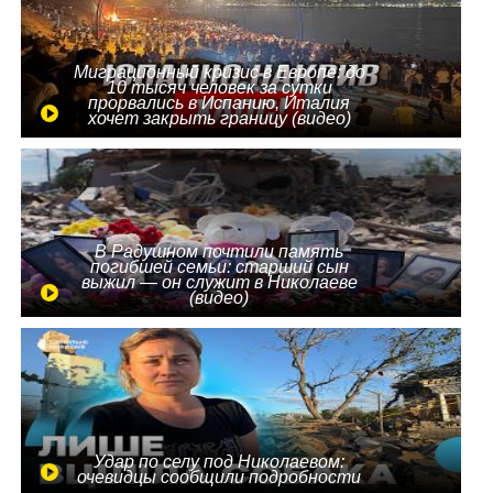
Миграционный кризис в Европе: до
10 тысяч человек за сутки
прорвались в Испанию, Италия
хочет закрыть границу (видео)
В Радушном почтили память
погибшей семьи: старший сын
выжил — он служит в Николаеве
(видео)
Удар по селу под Николаевом:
очевидцы сообщили подробности