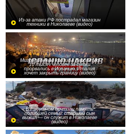
Из-за атаки РФ пострадал магазин
техники в Николаеве (видео)
Миграционный кризис в Европе: до
10 тысяч человек за сутки
прорвались в Испанию, Италия
хочет закрыть границу (видео)
В Радушном почтили память
погибшей семьи: старший сын
выжил — он служит в Николаеве
(видео)