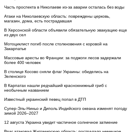
Часть проспекта в Николаеве из-за аварии осталась без воды
Атаки на Николаевскую область: повреждены церковь,
магазин, дома, есть пострадавшая
В Херсонской области объявили обязательную эвакуацию еще
из двух сел
Мотоциклист погиб после столкновения с коровой на
Закарпатье
Массовые аресты во Франции: за поджоги лесов задержали
более 400 человек
В столице Косово сняли флаг Украины: обиделись на
Зеленского
В Карпатах нашли редчайший краснокнижный гриб с
необычным названием
Известный украинский певец попал в ДТП
Супер‑Эль‑Ниньо и Диполь Индийского океана изменят погоду
зимой 2026–2027
12 августа Украина увидит частичное солнечное затмение
Враг атаковал Житомирскую область: пострадало немецкое