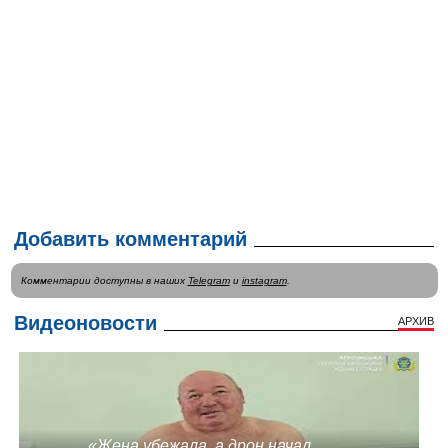
Добавить комментарий
Комментарии доступны в наших
Telegram
и
instagram
.
Видеоновости
АРХИВ
«Жена убежала, а дрон начал