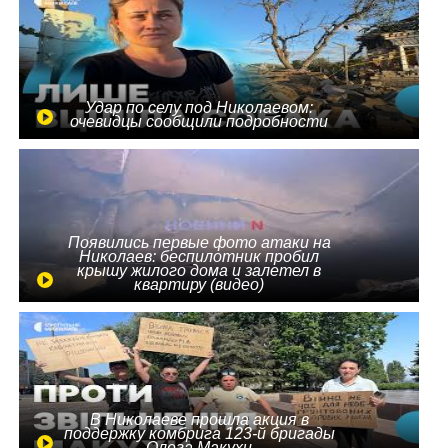
Удар по селу под Николаевом:
очевидцы сообщили подробности
Появились первые фото атаки на
Николаев: беспилотник пробил
крышу жилого дома и залетел в
квартиру (видео)
В Николаеве прошла акция в
поддержку комбрига 123-й бригады
Олега Макухи