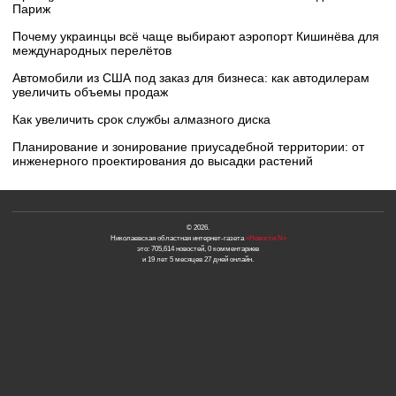
Париж
Почему украинцы всё чаще выбирают аэропорт Кишинёва для
международных перелётов
Автомобили из США под заказ для бизнеса: как автодилерам
увеличить объемы продаж
Как увеличить срок службы алмазного диска
Планирование и зонирование приусадебной территории: от
инженерного проектирования до высадки растений
© 2026.
Николаевская областная интернет-газета
«Новости N»
это: 705,614 новостей, 0 комментариев
и 19 лет 5 месяцев 27 дней онлайн.