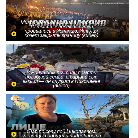
Миграционный кризис в Европе: до
10 тысяч человек за сутки
прорвались в Испанию, Италия
хочет закрыть границу (видео)
В Радушном почтили память
погибшей семьи: старший сын
выжил — он служит в Николаеве
(видео)
Удар по селу под Николаевом:
очевидцы сообщили подробности