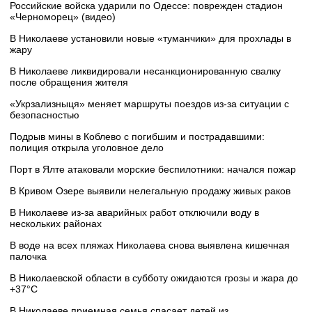
Российские войска ударили по Одессе: поврежден стадион
«Черноморец» (видео)
В Николаеве установили новые «туманчики» для прохлады в
жару
В Николаеве ликвидировали несанкционированную свалку
после обращения жителя
«Укрзализныця» меняет маршруты поездов из-за ситуации с
безопасностью
Подрыв мины в Коблево с погибшим и пострадавшими:
полиция открыла уголовное дело
Порт в Ялте атаковали морские беспилотники: начался пожар
В Кривом Озере выявили нелегальную продажу живых раков
В Николаеве из-за аварийных работ отключили воду в
нескольких районах
В воде на всех пляжах Николаева снова выявлена кишечная
палочка
В Николаевской области в субботу ожидаются грозы и жара до
+37°C
В Николаеве приемная семья спасает детей из