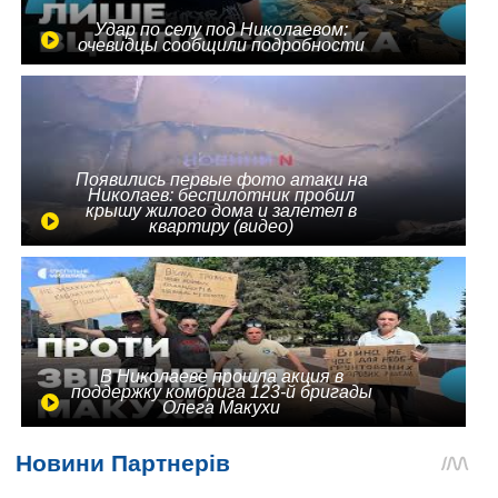
Удар по селу под Николаевом:
очевидцы сообщили подробности
Появились первые фото атаки на
Николаев: беспилотник пробил
крышу жилого дома и залетел в
квартиру (видео)
В Николаеве прошла акция в
поддержку комбрига 123-й бригады
Олега Макухи