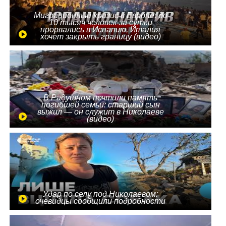
Миграционный кризис в Европе: до
10 тысяч человек за сутки
прорвались в Испанию, Италия
хочет закрыть границу (видео)
В Радушном почтили память
погибшей семьи: старший сын
выжил — он служит в Николаеве
(видео)
Удар по селу под Николаевом:
очевидцы сообщили подробности