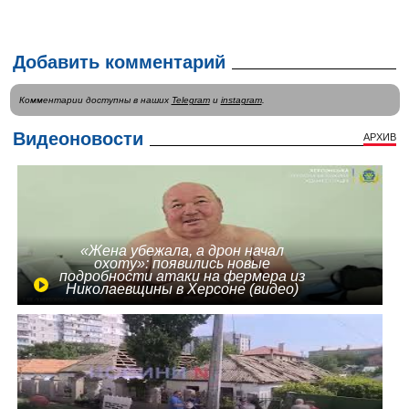
Добавить комментарий
Комментарии доступны в наших
Telegram
и
instagram
.
Видеоновости
АРХИВ
«Жена убежала, а дрон начал
охоту»: появились новые
подробности атаки на фермера из
Николаевщины в Херсоне (видео)